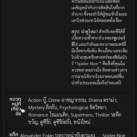
ความขัดแย้งภายใน และต้อง
เผชิญหน้ากับการตัดสินใจที่ยาก
ลำบาก ซึ่งจะทำให้ผู้ชมเข้าถึงและ
เอาใจช่วยเขาได้ตลอดทั้งเรื่อง
สรุป: น่าดูไหม?
สำหรับคอซีรีส์ที่
เบื่อความซ้ำซากจำเจของ
ซูเปอร์
ฮีโร่
และกำลังมองหาภาพยนตร์ที่
มีเนื้อหาเข้มข้น ดิบเถื่อน และเต็ม
ไปด้วยสุนทรียศาสตร์ของฟิล์มนัว
ร์ “Spider-Noir ” คือสิ่งที่คุณไม่
ควรพลาดอย่างยิ่ง ติดตามข่าวสาร
การฉายได้จากโรงภาพยนตร์ชั้น
นำทั่วประเทศเมื่อถึงกำหนดปี
หมวด
Action บู๊
,
Crime อาชญากรรม
,
Drama ดราม่า
,
หมู่ที่
Mystery ลึกลับ
,
Psychological จิตวิทยา
,
เกี่ยว
ข้อ
Romance โรแมนติก
,
Superhero
,
Thriller ระทึก
ขวัญ
,
ดูซีรี่ย์
,
ดูซีรีย์ฝรั่ง
,
หนังใหม่
แท็ก
Alexander Fokin บทบาทน่าจับตามอง
,
Spider-Noir