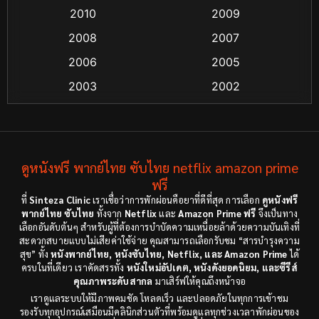
Coming-of-age ชีวิตวัยรุ่น
(13)
2010
2009
2008
2007
Crime อาชญากรรม
(48)
2006
2005
Crime อาชญากรรม
(55)
2003
2002
Cult Film
(4)
2000
1999
1998
1997
Culture
(4)
1991
1988
ดูหนังฟรี พากย์ไทย ซับไทย netflix amazon prime
Dance เต้น
(6)
1983
ฟรี
1982
ที่
Sinteza Clinic
เราเชื่อว่าการพักผ่อนคือยาที่ดีที่สุด การเลือก
ดูหนังฟรี
Detective สืบสวน
(18)
1971
1962
พากย์ไทย ซับไทย
ทั้งจาก
Netflix
และ
Amazon Prime ฟรี
จึงเป็นทาง
เลือกอันดับต้นๆ สำหรับผู้ที่ต้องการบำบัดความเหนื่อยล้าด้วยความบันเทิงที่
Disaster
(9)
สะดวกสบายแบบไม่เสียค่าใช้จ่าย คุณสามารถเลือกรับชม “สารบำรุงความ
สุข” ทั้ง
หนังพากย์ไทย, หนังซับไทย, Netflix, และ Amazon Prime
ได้
ครบในที่เดียว เราคัดสรรทั้ง
หนังใหม่อัปเดต, หนังดังยอดนิยม, และซีรีส์
Disney+
(8)
คุณภาพระดับสากล
มาเสิร์ฟให้คุณถึงหน้าจอ
เราดูแลระบบให้มีภาพคมชัด โหลดเร็ว และปลอดภัยในทุกการเข้าชม
Documentary สารคดี
(3)
รองรับทุกอุปกรณ์เสมือนมีคลินิกส่วนตัวที่พร้อมดูแลทุกช่วงเวลาพักผ่อนของ