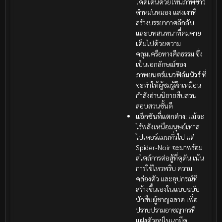
โดดเด่นด้วยโทนภาพขาว
ดำหม่นหมอง แสงเงาที่
สร้างบรรยากาศ
ลึกลับ
และบทสนทนาที่คมคาย
เต็มไปด้วยความ
คลุมเครือทางศีลธรรม ซึ่ง
เป็นเอกลักษณ์ของ
ภาพยนตร์
แนวฟิล์มนัวร์
ที่
จะทำให้ผู้ชมรู้สึกเหมือน
กำลังอ่านนิยายสืบสวน
สอบสวนชั้นดี
แอ็กชันที่แตกต่าง:
แม้จะ
ไร้พลังเหนือมนุษย์เท่าส
ไปเดอร์แมนทั่วไป แต่
Spider-Noir จะมาพร้อม
สไตล์การต่อสู้ที่ดุดัน เน้น
การใช้ไหวพริบ ความ
คล่องตัว และอุปกรณ์ที่
สร้างขึ้นเองในแบบฉบับ
นักสืบผู้ชาญฉลาด เพื่อ
ปราบปรามอาชญากรที่
แฝงตัวอยู่ในเงามืด