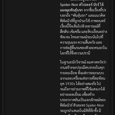
Spider-Noir สไปเดอร์ นัวร์ ไอ้
แมงมุมพันธุ์นรก
จากชื่อเรื่องที่บ่ง
บอกถึง “พันธุ์นรก” และแนวคิด
ฟิล์มนัวร์ที่ถูกนำมาใช้ ภาพยนตร์
เรื่องนี้จึงเต็มไปด้วยอารมณ์ที่
ลึกลับ
เข้มขรึม และดิบเถื่อนอย่าง
ชัดเจน โทนอารมณ์จะเน้นไปที่
ความรุนแรง ความสิ้นหวัง และ
การต่อสู้ดิ้นรนของตัวละครเอกใน
โลกที่ไร้ซึ่งความปรานี
ในฐานะนักวิจารณ์ ผมคาดหวังว่า
งานสร้างจะประณีตบรรจงในทุก
รายละเอียด ตั้งแต่การออกแบบ
ฉากและเครื่องแต่งกายที่สะท้อน
ยุค 1930s ได้อย่างสมจริง ไป
จนถึงการถ่ายภาพที่ใช้แสงเงาได้
อย่างยอดเยี่ยม เพื่อสร้าง
บรรยากาศอันเป็นเอกลักษณ์ของ
ฟิล์มนัวร์ ตัวละคร Spider-Noir
จะถูกนำเสนอในมิติที่ลึกซึ้ง มี