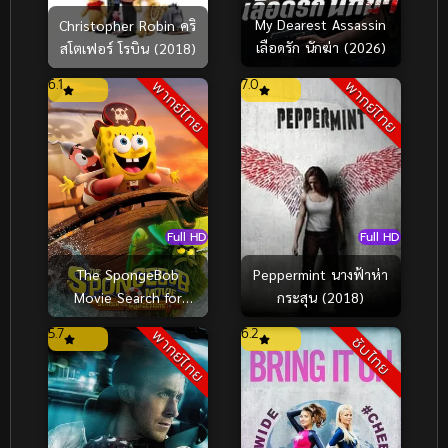
My Dearest Assassin
Christopher Robin คริ
เลือดรัก นักฆ่า (2026)
สโตเฟอร์ โรบิน (2018)
6.1
7.0
พากย์ไทย
พากย์ไทย
Full HD
Full HD
The SpongeBob
Peppermint นางฟ้าห่า
Movie Search for
กระสุน (2018)
SquarePants เดอะ ส
5.7
6.2
พากย์ไทย
ซับไทย
พันจ์บ็อบ มูฟวี่ ภารกิจ
ตามหาสพันจ์บ็อบ
(2025)