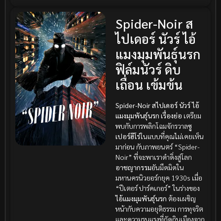
Spider-Noir ส
ไปเดอร์ นัวร์ ไอ้
แมงมุมพันธุ์นรก
ฟิล์มนัวร์ ดิบ
เถื่อน เข้มข้น
Spider-Noir สไปเดอร์ นัวร์ ไอ้
แมงมุมพันธุ์นรก เรื่องย่อ
เตรียม
พบกับการพลิกโฉมจักรวาล
ซู
เปอร์ฮีโร่
ในแบบที่คุณไม่เคยเห็น
มาก่อน กับภาพยนตร์ “Spider-
Noir” ที่จะพาเราดำดิ่งสู่โลก
อาชญากรรม
อันมืดมิดใน
มหานครนิวยอร์กยุค 1930s เมื่อ
“ปีเตอร์ ปาร์คเกอร์” ในร่างของ
ไอ้แมงมุมพันธุ์นรก
ต้องเผชิญ
หน้ากับความอยุติธรรม การทุจริต
และความรุนแรงที่กัดกินเมืองจาก