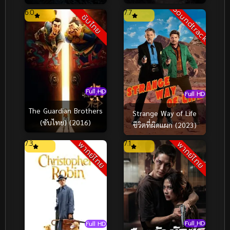
(2018)
วารี (2026)
Soundtrack
6.0
7.7
ซับไทย
Full HD
Full HD
The Guardian Brothers
Strange Way of Life
(ซับไทย) (2016)
ชีวิตที่ผิดแผก (2023)
7.3
7.1
พากย์ไทย
พากย์ไทย
Full HD
Full HD