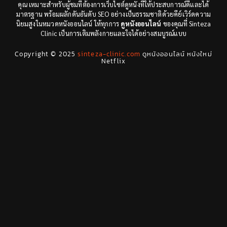
คุณ เหมาะสำหรับผู้ชมที่ต้องการเว็บไซต์ดูหนังที่ให้ประสบการณ์ดีและได้
Documentary สารคดี
(12)
มาตรฐาน พร้อมผลักดันอันดับ SEO อย่างเป็นธรรมชาติด้วยคีย์เวิร์ดความ
นิยมสูงในหมวดหนังออนไลน์ ให้ทุกการ
ดูหนังออนไลน์
ของคุณที่ Sinteza
Clinic เป็นการเติมพลังกายและใจได้อย่างสมบูรณ์แบบ
Drama ดราม่า
(29)
Copyright © 2025
sinteza-clinic.com
ดูหนังออนไลน์ หนังใหม่
Drama ดราม่า
(278)
Netflix
Dystopian
(7)
Emotional
(78)
Erotic
(5)
Family ครอบครัว
(68)
Fantasy จินตนาการ
(53)
Fantasy จินตนาการ
(24)
Fiction
(11)