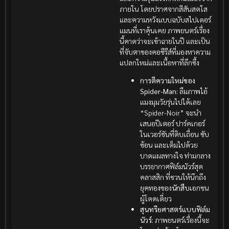
ภายใน โดยปราศจากสีสันสดใส
และความหวังแบบฉบับสไปเดอร์
แมนที่เราคุ้นเคย ภาพยนตร์เรื่อง
นี้คาดว่าจะเข้าฉายในปี และเป็น
ที่จับตาของคอซีรีส์ที่มองหาความ
แปลกใหม่และเนื้อหาที่ลึกซึ้ง
การตีความใหม่ของ
Spider-Man:
ลืมภาพไอ้
แมงมุมวัยรุ่นไปได้เลย
“Spider-Noir” จะนำ
เสนอปีเตอร์ ปาร์คเกอร์
ในเวอร์ชันที่ดิบเถื่อน ซับ
ซ้อน และเต็มไปด้วย
บาดแผลทางใจ ท่ามกลาง
บรรยากาศฟิล์มนัวร์สุด
คลาสสิก ที่ชวนให้นึกถึง
ยุคทองของ
นักสืบ
เอกชน
ผู้โดดเดี่ยว
สุนทรียศาสตร์แบบฟิล์ม
นัวร์:
ภาพยนตร์เรื่องนี้จะ