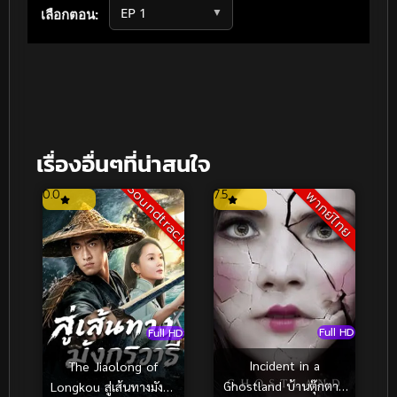
▼
เลือกตอน:
เรื่องอื่นๆที่น่าสนใจ
Soundtrack
0.0
7.5
พากย์ไทย
Full HD
Full HD
Incident in a
The Jiaolong of
Ghostland บ้านตุ๊กตาดุ
Longkou สู่เส้นทางมังกร