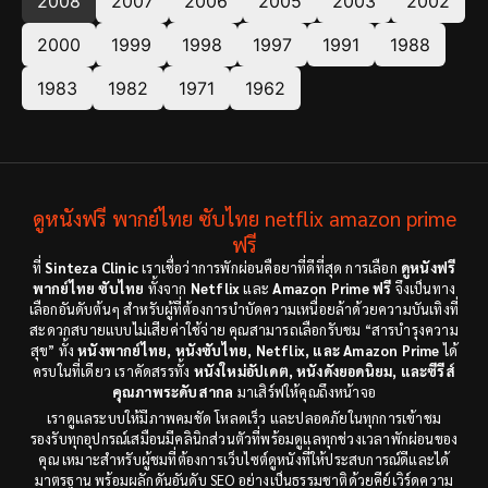
2008
2007
2006
2005
2003
2002
2000
1999
1998
1997
1991
1988
1983
1982
1971
1962
ดูหนังฟรี พากย์ไทย ซับไทย netflix amazon prime
ฟรี
ที่
Sinteza Clinic
เราเชื่อว่าการพักผ่อนคือยาที่ดีที่สุด การเลือก
ดูหนังฟรี
พากย์ไทย ซับไทย
ทั้งจาก
Netflix
และ
Amazon Prime ฟรี
จึงเป็นทาง
เลือกอันดับต้นๆ สำหรับผู้ที่ต้องการบำบัดความเหนื่อยล้าด้วยความบันเทิงที่
สะดวกสบายแบบไม่เสียค่าใช้จ่าย คุณสามารถเลือกรับชม “สารบำรุงความ
สุข” ทั้ง
หนังพากย์ไทย, หนังซับไทย, Netflix, และ Amazon Prime
ได้
ครบในที่เดียว เราคัดสรรทั้ง
หนังใหม่อัปเดต, หนังดังยอดนิยม, และซีรีส์
คุณภาพระดับสากล
มาเสิร์ฟให้คุณถึงหน้าจอ
เราดูแลระบบให้มีภาพคมชัด โหลดเร็ว และปลอดภัยในทุกการเข้าชม
รองรับทุกอุปกรณ์เสมือนมีคลินิกส่วนตัวที่พร้อมดูแลทุกช่วงเวลาพักผ่อนของ
คุณ เหมาะสำหรับผู้ชมที่ต้องการเว็บไซต์ดูหนังที่ให้ประสบการณ์ดีและได้
มาตรฐาน พร้อมผลักดันอันดับ SEO อย่างเป็นธรรมชาติด้วยคีย์เวิร์ดความ