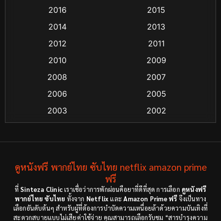
2016
2015
Comedy ตลก
(21)
2014
2013
Comedy ตลก
(85)
2012
2011
Coming-of-age ชีวิตวัยรุ่น
(13)
2010
2009
2008
2007
Crime อาชญากรรม
(55)
2006
2005
Crime อาชญากรรม
(48)
2003
2002
Cult Film
(4)
2000
1999
1998
1997
Culture
(4)
1991
1988
ดูหนังฟรี พากย์ไทย ซับไทย netflix amazon prime
Dance เต้น
(6)
1983
ฟรี
1982
ที่
Sinteza Clinic
เราเชื่อว่าการพักผ่อนคือยาที่ดีที่สุด การเลือก
ดูหนังฟรี
Detective สืบสวน
(18)
1971
1962
พากย์ไทย ซับไทย
ทั้งจาก
Netflix
และ
Amazon Prime ฟรี
จึงเป็นทาง
เลือกอันดับต้นๆ สำหรับผู้ที่ต้องการบำบัดความเหนื่อยล้าด้วยความบันเทิงที่
Disaster
(9)
สะดวกสบายแบบไม่เสียค่าใช้จ่าย คุณสามารถเลือกรับชม “สารบำรุงความ