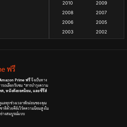
2010
2009
Coming-of-age ชีวิตวัยรุ่น
2008
2007
(13)
2006
2005
Crime อาชญากรรม
(48)
2003
2002
Crime อาชญากรรม
(55)
2000
1999
1998
1997
Cult Film
(4)
1991
1988
e ฟรี
Culture
(4)
1983
1982
1971
1962
Amazon Prime ฟรี
จึงเป็นทาง
Dance เต้น
(6)
สามารถเลือกรับชม “สารบำรุงความ
ดต, หนังดังยอดนิยม, และซีรีส์
Detective สืบสวน
(18)
ดูแลทุกช่วงเวลาพักผ่อนของคุณ
Disaster
(9)
ชาติด้วยคีย์เวิร์ดความนิยมสูงใน
อย่างสมบูรณ์แบบ
Disney+
(8)