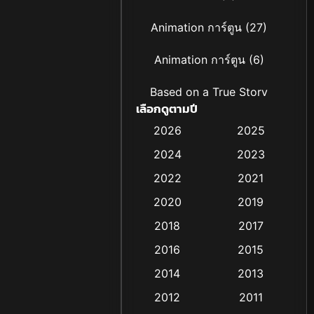
Animation การ์ตูน
(27)
Animation การ์ตูน
(6)
Based on a True Story
เลือกดูตามปี
เรื่องจริง
(19)
2026
2025
Based on Novel
(4)
2024
2023
Biography ชีวิตจริง
(16)
2022
2021
2020
2019
Black Comedy
(6)
2018
2017
Classic หนังคลาสสิก
(25)
2016
2015
Comedy ตลก
(21)
2014
2013
2012
2011
Comedy ตลก
(85)