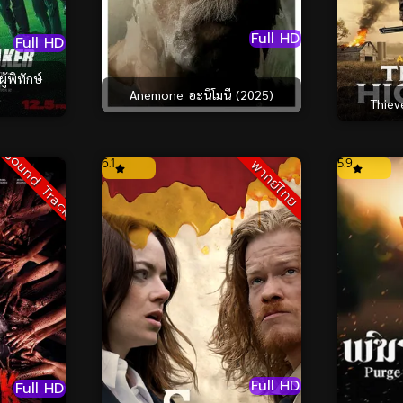
Full HD
Full HD
้พิทักษ์
Anemone อะนีโมนี (2025)
Thiev
Sound Track
6.1
5.9
พากย์ไทย
Full HD
Full HD