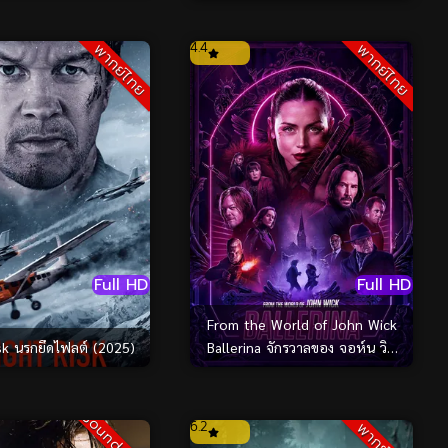
(2025)
4.4
พากย์ไทย
พากย์ไทย
Full HD
Full HD
From the World of John Wick
isk นรกยึดไฟลต์ (2025)
Ballerina จักรวาลของ จอห์น วิค
บัลเลรินา แค้นกว่านรก (2025)
6.2