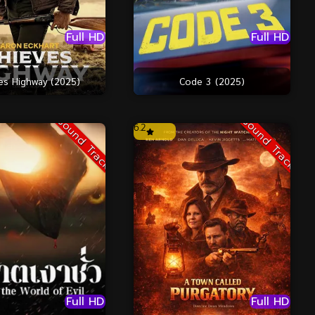
Full HD
Full HD
es Highway (2025)
Code 3 (2025)
Sound Track
Sound Track
6.2
Full HD
Full HD