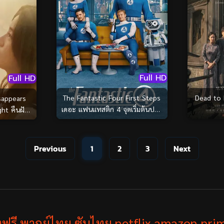
Full HD
Full HD
Dead to 
The Fantastic Four First Steps
isappears
เดอะ แฟนแทสติก 4 จุดเริ่มต้นปฐม
ht คืนฝัน
บทใหม่ (2025)
025)
Previous
1
2
3
Next
ังฟรี พากย์ไทย ซับไทย netflix amazon prim