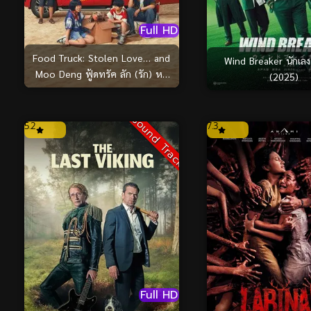
Full HD
Food Truck: Stolen Love… and
Wind Breaker นักเลงผู
Moo Deng ฟู้ดทรัค ลัก (รัก) หมู
(2025)
เด้ง (2025)
Sound Track
5.2
7.3
Full HD