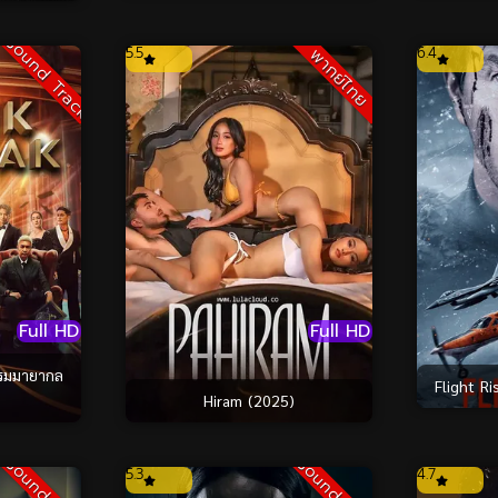
Sound Track
5.5
6.4
พากย์ไทย
Full HD
Full HD
รมมายากล
Flight R
Hiram (2025)
5.3
4.7