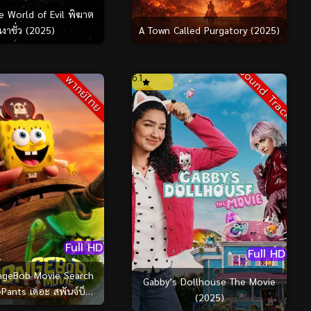
e World of Evil พิฆาต
A Town Called Purgatory (2025)
เงาชั่ว (2025)
Sound Track
6.1
พากย์ไทย
Full HD
Full HD
ngeBob Movie Search
Gabby’s Dollhouse The Movie
ePants เดอะ สพันจ์บ็อบ
(2025)
ภารกิจตามหาสพันจ์บ็อบ