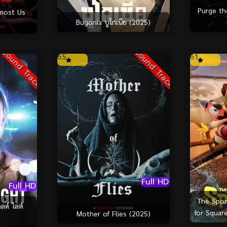
Purge th
lmost Us
Bugonia บูโกเนีย (2025)
Sound Track
Sound Track
6.5
6.1
Full HD
Full HD
The Spo
ลด์ ไลต์
for Squar
Mother of Flies (2025)
มูฟวี่ 