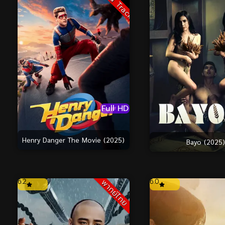
Sound Track
Full HD
Henry Danger The Movie (2025)
Bayo (2025)
6.2
6.0
พากย์ไทย