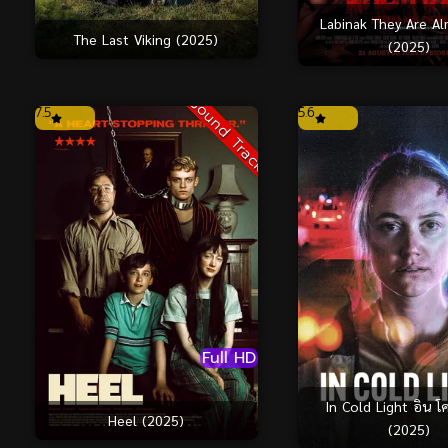
Labinak They Are A
The Last Viking (2025)
(2025)
Sound Track
7.5
5.6
Full HD
In Cold Light อิน โค
Heel (2025)
(2025)