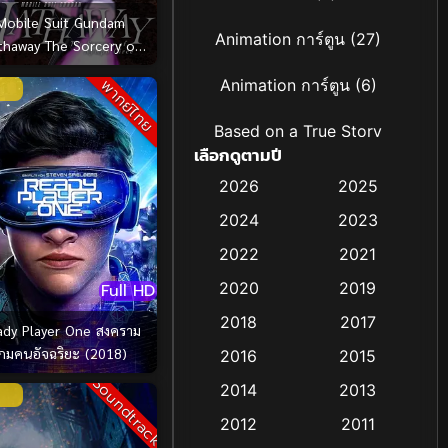
Mobile Suit Gundam
Animation การ์ตูน
(27)
thaway The Sorcery of
h Circe โมบิลสูท กันดั้ม
พากย์ไทย
Animation การ์ตูน
(6)
เวย์ เดอะ ซอร์เซอรี ออฟ
นิมฟ์ เซอร์ซี (2026)
Based on a True Story
เลือกดูตามปี
เรื่องจริง
(19)
2026
2025
Based on Novel
(4)
2024
2023
Biography ชีวิตจริง
(16)
2022
2021
2020
2019
Full HD
Black Comedy
(6)
2018
2017
ady Player One สงคราม
Classic หนังคลาสสิก
(25)
เกมคนอัจฉริยะ (2018)
2016
2015
Soundtrack
Comedy ตลก
(21)
2014
2013
2012
2011
Comedy ตลก
(85)