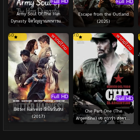
Full HD
Full HD
Army Soul Of The Han
Escape from the Outland
Dynasty จิตวิญญาณทหารแห่ง
(2025)
ราชวงศ์ฮัน (2022)
6.0
7.0
7
พากย์ไทย
พากย์ไทย
Full HD
Full HD
Bitter Harvest รักในวันรบ
Che Part One (The
(2017)
Argentine) เช กูวาร่า สงคราม
ปฏิวัติโลก ภาค 1 (2008)