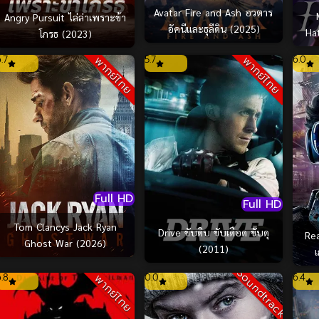
Avatar Fire and Ash อวตาร
Angry Pursuit ไล่ล่าเพราะข้า
อัคนีและธุลีดิน (2025)
Ha
โกรธ (2023)
Nymp
6.7
5.7
6.0
พากย์ไทย
พากย์ไทย
ฮาธา
Full HD
Full HD
Tom Clancys Jack Ryan
Drive ขับดิบ ขับเดือด ขับดุ
Re
Ghost War (2026)
(2011)
Soundtrack
6.8
0.0
6.4
พากย์ไทย