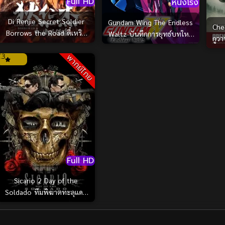
Full HD
หนังโรง
Di Renjie Secret Soldier
Gundam Wing The Endless
Che 
Borrows the Road ตี๋เหริน
Waltz บันทึกการยุทธ์บทใหม่
กูวา
เจี๋ย เส้นทางปริศนา (2023)
กันดั้มวิง เอนด์เลส วอลซ์
.3
พากย์ไทย
(1998)
Full HD
Sicario 2 Day of the
Soldado ทีมพิฆาตทะลุแดน
เดือด 2 (2018)