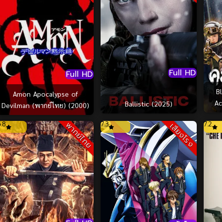
Full HD
Full HD
B
Amon Apocalypse of
Action 
Ballistic (2025)
Devilman (พากย์ไทย) (2000)
6.8
7.3
7.2
พากย์ไทย
เสียงโรง