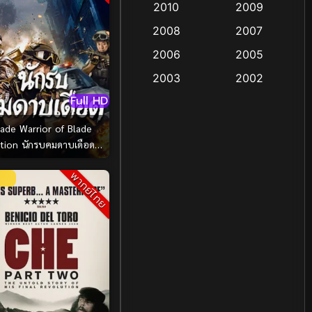
2010
2009
Coming-of-age ชีวิตวัยรุ่น
2008
2007
(13)
2006
2005
Crime อาชญากรรม
(48)
2003
2002
Full HD
Crime อาชญากรรม
(55)
2000
1999
1998
1997
lade Warrior of Blade
Cult Film
(4)
นักรบคมดาบเดือด
1991
1988
(2026)
Culture
(4)
1983
1982
พากย์ไทย
1971
1962
Dance เต้น
(6)
Detective สืบสวน
(18)
Disaster
(9)
Disney+
(8)