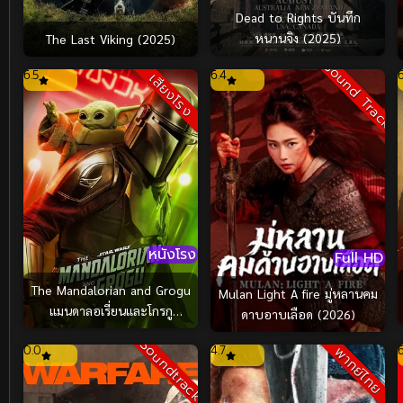
Dead to Rights บันทึก
หนานจิง (2025)
The Last Viking (2025)
Sound Track
6.5
6.4
เสียงโรง
หนังโรง
Full HD
The Mandalorian and Grogu
Mulan Light A fire มู่หลานคม
แมนดาลอเรี่ยนและโกรกู
ดาบอาบเลือด (2026)
(2026)
Soundtrack
0.0
4.7
พากย์ไทย