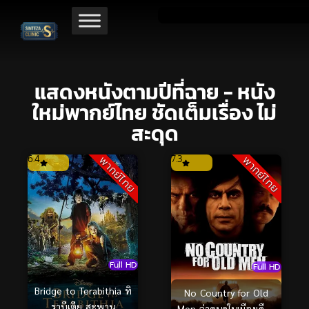
แสดงหนังตามปีที่ฉาย - หนัง
ใหม่พากย์ไทย ชัดเต็มเรื่อง ไม่
สะดุด
6.4
7.3
พากย์ไทย
พากย์ไทย
Full HD
Full HD
Bridge to Terabithia ทิ
No Country for Old
ราบีเตีย สะพาน
Men ล่าคนดุในเมืองเดือด