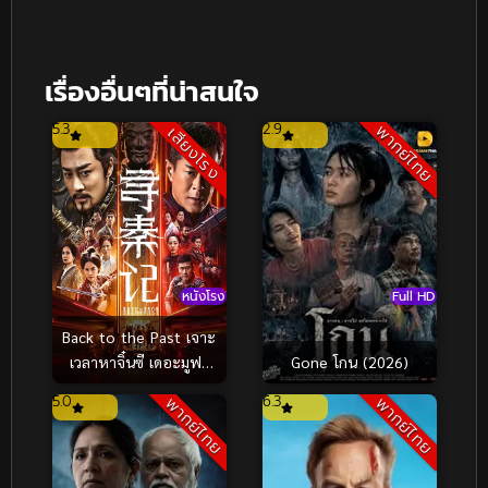
เรื่องอื่นๆที่น่าสนใจ
5.3
2.9
พากย์ไทย
เสียงโรง
หนังโรง
Full HD
Back to the Past เจาะ
เวลาหาจิ๋นซี เดอะมูฟวี่
Gone โกน (2026)
(2025)
5.0
6.3
พากย์ไทย
พากย์ไทย