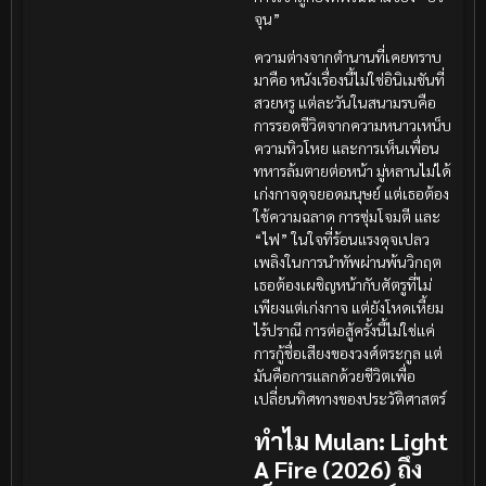
จุน”
ความต่างจากตำนานที่เคยทราบ
มาคือ หนังเรื่องนี้ไม่ใช่อินิเมชันที่
สวยหรู แต่ละวันในสนามรบคือ
การรอดชีวิตจากความหนาวเหน็บ
ความหิวโหย และการเห็นเพื่อน
ทหารล้มตายต่อหน้า มู่หลานไม่ได้
เก่งกาจดุจยอดมนุษย์ แต่เธอต้อง
ใช้ความฉลาด การซุ่มโจมตี และ
“ไฟ” ในใจที่ร้อนแรงดุจเปลว
เพลิงในการนำทัพผ่านพ้นวิกฤต
เธอต้องเผชิญหน้ากับศัตรูที่ไม่
เพียงแต่เก่งกาจ แต่ยังโหดเหี้ยม
ไร้ปราณี การต่อสู้ครั้งนี้ไม่ใช่แค่
การกู้ชื่อเสียงของวงศ์ตระกูล แต่
มันคือการแลกด้วยชีวิตเพื่อ
เปลี่ยนทิศทางของประวัติศาสตร์
ทำไม Mulan: Light
A Fire (2026) ถึง