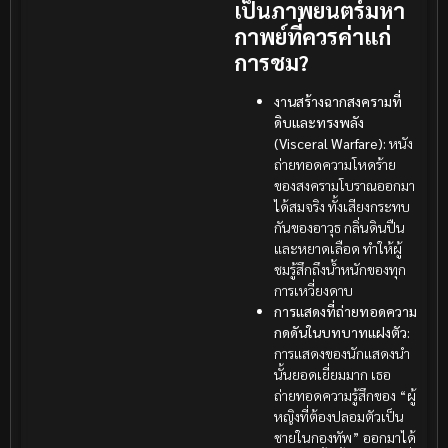
เป็นภาพยนตร์มหา
กาพย์ที่ควรค่าแก่
การชม?
งานสร้างฉากสงครามที่
ดิบและทรงพลัง
(Visceral Warfare):
หนัง
ถ่ายทอดความโหดร้าย
ของสงครามโบราณออกมา
ได้สมจริง ทั้งเสียงกระทบ
กันของอาวุธ กลิ่นดินปืน
และหยาดเลือด ทำให้ผู้
ชมรู้สึกถึงน้ำหนักของทุก
การเหวี่ยงดาบ
การแสดงที่ถ่ายทอดความ
กดดันในบทบาทแฝงตัว:
การแสดงของนักแสดงนำ
นั้นยอดเยี่ยมมาก เธอ
ถ่ายทอดความรู้สึกของ “ผู้
หญิงที่ต้องปลอมตัวเป็น
ชายในกองทัพ” ออกมาได้