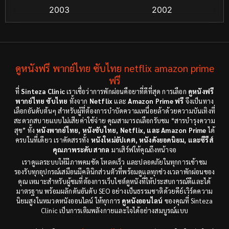
Crime อาชญากรรม
(55)
2003
2002
Cult Film
(4)
2000
1999
1998
1997
Culture
(4)
1991
1988
ดูหนังฟรี พากย์ไทย ซับไทย netflix amazon prime
Dance เต้น
(6)
1983
ฟรี
1982
ที่
Sinteza Clinic
เราเชื่อว่าการพักผ่อนคือยาที่ดีที่สุด การเลือก
ดูหนังฟรี
Detective สืบสวน
(18)
1971
1962
พากย์ไทย ซับไทย
ทั้งจาก
Netflix
และ
Amazon Prime ฟรี
จึงเป็นทาง
เลือกอันดับต้นๆ สำหรับผู้ที่ต้องการบำบัดความเหนื่อยล้าด้วยความบันเทิงที่
Disaster
(9)
สะดวกสบายแบบไม่เสียค่าใช้จ่าย คุณสามารถเลือกรับชม “สารบำรุงความ
สุข” ทั้ง
หนังพากย์ไทย, หนังซับไทย, Netflix, และ Amazon Prime
ได้
ครบในที่เดียว เราคัดสรรทั้ง
หนังใหม่อัปเดต, หนังดังยอดนิยม, และซีรีส์
Disney+
(8)
คุณภาพระดับสากล
มาเสิร์ฟให้คุณถึงหน้าจอ
เราดูแลระบบให้มีภาพคมชัด โหลดเร็ว และปลอดภัยในทุกการเข้าชม
Documentary สารคดี
(12)
รองรับทุกอุปกรณ์เสมือนมีคลินิกส่วนตัวที่พร้อมดูแลทุกช่วงเวลาพักผ่อนของ
คุณ เหมาะสำหรับผู้ชมที่ต้องการเว็บไซต์ดูหนังที่ให้ประสบการณ์ดีและได้
Documentary สารคดี
(3)
มาตรฐาน พร้อมผลักดันอันดับ SEO อย่างเป็นธรรมชาติด้วยคีย์เวิร์ดความ
นิยมสูงในหมวดหนังออนไลน์ ให้ทุกการ
ดูหนังออนไลน์
ของคุณที่ Sinteza
Clinic เป็นการเติมพลังกายและใจได้อย่างสมบูรณ์แบบ
Drama ดราม่า
(278)