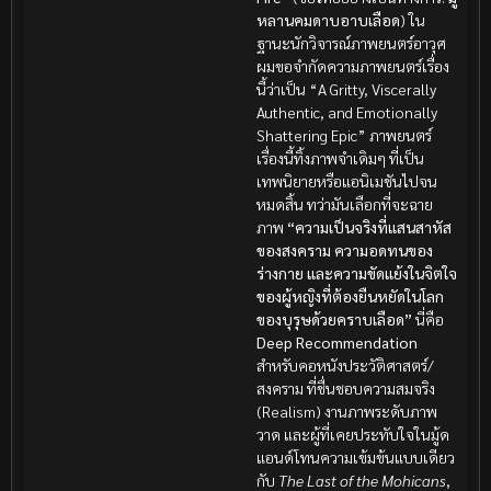
หลานคมดาบอาบเลือด
) ใน
ฐานะนักวิจารณ์ภาพยนตร์อาวุศ
ผมขอจำกัดความภาพยนตร์เรื่อง
นี้ว่าเป็น “A Gritty, Viscerally
Authentic, and Emotionally
Shattering Epic” ภาพยนตร์
เรื่องนี้ทิ้งภาพจำเดิมๆ ที่เป็น
เทพนิยายหรือแอนิเมชันไปจน
หมดสิ้น ทว่ามันเลือกที่จะฉาย
ภาพ
“ความเป็นจริงที่แสนสาหัส
ของสงคราม ความอดทนของ
ร่างกาย และความขัดแย้งในจิตใจ
ของผู้หญิงที่ต้องยืนหยัดในโลก
ของบุรุษด้วยคราบเลือด”
นี่คือ
Deep Recommendation
สำหรับคอหนังประวัติศาสตร์/
สงคราม ที่ชื่นชอบความสมจริง
(Realism) งานภาพระดับภาพ
วาด และผู้ที่เคยประทับใจในมู้ด
แอนด์โทนความเข้มข้นแบบเดียว
กับ
The Last of the Mohicans
,