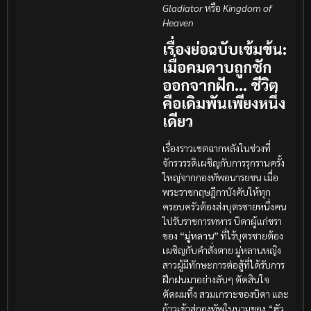
Gladiator
หรือ
Kingdom of
Heaven
เรื่องย่อฉบับเข้มข้น:
เมื่อคมดาบถูกชัก
ออกจากฝัก… ชีวิต
คือเดิมพันเพียงหนึ่ง
เดียว
เรื่องราวเซตฉากหลังในช่วงที่
จักรวรรดิเผชิญกับการรุกรานครั้ง
ใหญ่จากกองทัพอนารยชน เมื่อ
พระราชกฤษฎีกาบังคับให้ทุก
ครอบครัวต้องส่งบุตรชายหนึ่งคน
ไปรับราชการทหาร บิดาผู้แก่ชรา
ของ
“มู่หลาน”
ที่ไร้บุตรชายต้อง
เผชิญกับคำสั่งตาย มู่หลานหญิง
สาวผู้มีทักษะการต่อสู้ที่ได้รับการ
ฝึกฝนมาอย่างลับๆ ตัดสินใจ
ตัดผมทิ้ง สวมเกราะของบิดา และ
ก้าวเข้าสู่กองทัพในนามของ “ฮัว