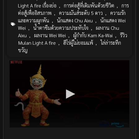
Light A fire เรื่องย่อ
,
การต่อสู้ที่เดิมพันด้วยชีวิต
,
การ
ต่อสู้เพื่ออิสรภาพ
,
ความมันส์ระดับ 5 ดาว
,
ความรัก
และความผูกพัน
,
นักแสดง Chu Aixu
,
นักแสดง Wei
Wei
,
น้ำตาซึมด้วยความประทับใจ
,
ผลงาน Chu
Aixu
,
ผลงาน Wei Wei
,
ผู้กำกับ Kam Ka-Wai
,
รีวิว
Mulan Light A fire
,
ฮีโร่ผู้ไม่ยอมแพ้
,
ไล่ล่าระทึก
ขวัญ