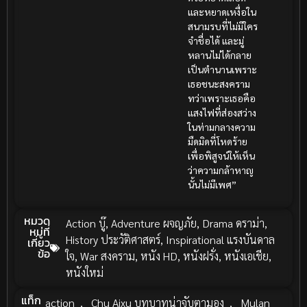
และหยาดเหงื่อใน
สนามรบที่ไม่มีใคร
จำชื่อได้ และมู่
หลานไม่ได้กลาย
เป็นตำนานเพราะ
เธอชนะสงคราม
ทว่าเพราะเธอคือ
แสงไฟที่ส่องสว่าง
ในท่ามกลางความ
มืดมิดที่โหดร้าย
เพื่อพิสูจน์ให้เห็น
ว่าความกล้าหาญ
นั้นไม่มีเพศ”
หมวด
Action บู๊
,
Adventure ผจญภัย
,
Drama ดราม่า
,
หมู่ที่
History ประวัติศาสตร์
,
Inspirational แรงบันดาล
เกี่ยว
ข้อ
ใจ
,
War สงคราม
,
หนัง HD
,
หนังฝรั่ง
,
หนังเอเชีย
,
หนังใหม่
แท็ก
action
,
Chu Aixu บทบาทน่าจับตามอง
,
Mulan