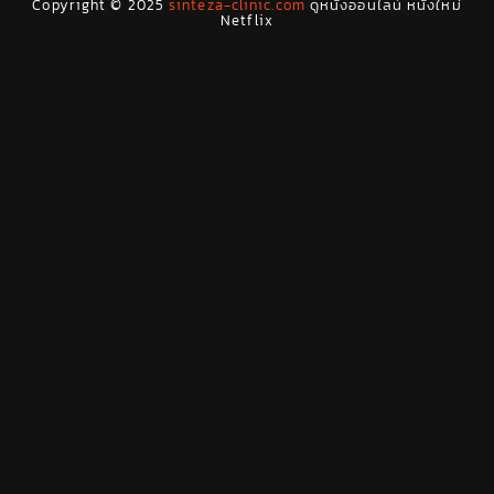
Copyright © 2025
sinteza-clinic.com
ดูหนังออนไลน์ หนังใหม่
Drama ดราม่า
(29)
Netflix
Dystopian
(7)
Emotional
(78)
Erotic
(5)
Family ครอบครัว
(68)
Fantasy จินตนาการ
(53)
Fantasy จินตนาการ
(24)
Fiction
(11)
Film
(42)
Gothic
(2)