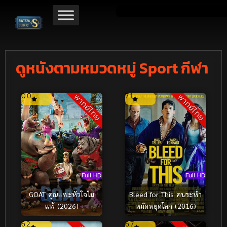
ดูหนังตามหมวดหมู่ Sport กีฬา
0.0
7.1
พากย์ไทย
พากย์ไทย
Full HD
Full HD
Bleed for This คนระห่ำ
GOAT คุณแพะหัวใจไม่
หมัดหยุดโลก (2016)
แพ้ (2026)
6.2
6.7