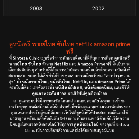
Crime อาชญากรรม
(55)
2003
2002
Cult Film
(4)
2000
1999
1998
1997
Culture
(4)
1991
1988
ดูหนังฟรี พากย์ไทย ซับไทย netflix amazon prime
Dance เต้น
(6)
1983
ฟรี
1982
ที่
Sinteza Clinic
เราเชื่อว่าการพักผ่อนคือยาที่ดีที่สุด การเลือก
ดูหนังฟรี
Detective สืบสวน
(18)
1971
1962
พากย์ไทย ซับไทย
ทั้งจาก
Netflix
และ
Amazon Prime ฟรี
จึงเป็นทาง
เลือกอันดับต้นๆ สำหรับผู้ที่ต้องการบำบัดความเหนื่อยล้าด้วยความบันเทิงที่
Disaster
(9)
สะดวกสบายแบบไม่เสียค่าใช้จ่าย คุณสามารถเลือกรับชม “สารบำรุงความ
สุข” ทั้ง
หนังพากย์ไทย, หนังซับไทย, Netflix, และ Amazon Prime
ได้
ครบในที่เดียว เราคัดสรรทั้ง
หนังใหม่อัปเดต, หนังดังยอดนิยม, และซีรีส์
Disney+
(8)
คุณภาพระดับสากล
มาเสิร์ฟให้คุณถึงหน้าจอ
เราดูแลระบบให้มีภาพคมชัด โหลดเร็ว และปลอดภัยในทุกการเข้าชม
Documentary สารคดี
(3)
รองรับทุกอุปกรณ์เสมือนมีคลินิกส่วนตัวที่พร้อมดูแลทุกช่วงเวลาพักผ่อนของ
คุณ เหมาะสำหรับผู้ชมที่ต้องการเว็บไซต์ดูหนังที่ให้ประสบการณ์ดีและได้
Documentary สารคดี
(12)
มาตรฐาน พร้อมผลักดันอันดับ SEO อย่างเป็นธรรมชาติด้วยคีย์เวิร์ดความ
นิยมสูงในหมวดหนังออนไลน์ ให้ทุกการ
ดูหนังออนไลน์
ของคุณที่ Sinteza
Clinic เป็นการเติมพลังกายและใจได้อย่างสมบูรณ์แบบ
Drama ดราม่า
(29)