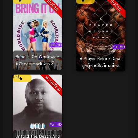
ซับไทย
ซับไทย
Full HD
Full HD
Bring It On Worldwide
A Prayer Before Dawn
#Cheersmack สาวเชียร์
ลูกผู้ชายสังเวียนเดือด
เท้าไฟ หัวใจวี้ดบึ้ม ภาค
(ซับไทย) (2018)
0.0
พากย์ไทย
7 ซับไทย (2017)
Full HD
Untold The Death And