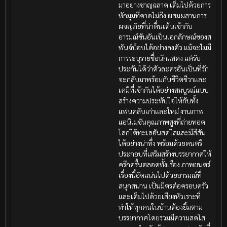
มาอย่างชาญฉลาด เต็มไปด้วยการ
หักมุมที่คาดไม่ถึง ผสมผสานการ
ผจญภัยที่น่าตื่นเต้นเข้ากับ
อารมณ์ขันอันเป็นเอกลักษณ์ของส
พันจ์บ็อบได้อย่างลงตัว แม้จะไม่มี
การระบุรายชื่อนักแสดง แต่รับ
ประกันได้ว่าตัวละครอันเป็นที่รัก
จะกลับมาพร้อมกับชีวิตชีวาและ
เคมีที่เข้ากันได้อย่างสมบูรณ์แบบ
สร้างความประทับใจให้กับทั้ง
แฟนคลับเก่าและใหม่ งานภาพ
แอนิเมชันคุณภาพสูงที่ถ่ายทอด
โลกใต้ทะเลอันสดใสและมีสีสัน
ได้อย่างน่าทึ่ง พร้อมด้วยดนตรี
ประกอบที่เสริมสร้างบรรยากาศให้
ครึกครื้นตลอดทั้งเรื่อง ภาพยนตร์
เรื่องนี้อัดแน่นไปด้วยอารมณ์ที่
สนุกสนาน เป็นมิตรต่อครอบครัว
และเต็มไปด้วยเสียงหัวเราะที่
ทำให้ทุกคนในบ้านต้องยิ้มตาม
บรรยากาศโดยรวมมีความสดใส