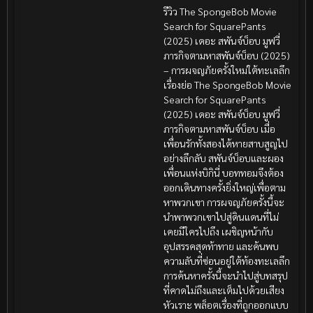
รีวิว The SpongeBob Movie
Search for SquarePants
(2025) เดอะ สพันจ์บ็อบ มูฟวี่
ภารกิจตามหาสพันจ์บ็อบ (2025)
– การผจญภัยครั้งใหม่ใต้ทะเลลึก
เรื่องย่อ The SpongeBob Movie
Search for SquarePants
(2025) เดอะ สพันจ์บ็อบ มูฟวี่
ภารกิจตามหาสพันจ์บ็อบ เมื่อ
เพื่อนรักทั้งสองได้หายสาบสูญไป
อย่างลึกลับ สพันจ์บ็อบและผอง
เพื่อนแห่งบิกินี่ บอททอมจึงต้อง
ออกเดินทางครั้งยิ่งใหญ่เพื่อตาม
หาพวกเขา การผจญภัยครั้งนี้จะ
นำพาพวกเขาไปสู่ดินแดนที่ไม่
เคยมีใครไปถึง เผชิญหน้ากับ
อุปสรรคสุดท้าทาย และค้นพบ
ความลับที่ซ่อนอยู่ใต้ท้องทะเลลึก
การค้นหาครั้งนี้จะนำไปสู่บทสรุป
ที่คาดไม่ถึงและเต็มไปด้วยเสียง
หัวเราะ พล็อตเรื่องที่ถูกออกแบบ