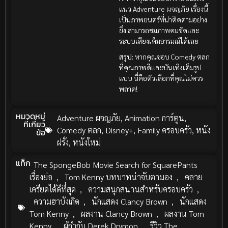
แนว Adventure ผจญภัย เรื่องนี้
เป็นภาพยนตร์ที่น่าติดตามอย่าง
ยิ่ง สามารถชมภาพคมชัดและ
ระบบเสียงเต็มอารมณ์ได้เลย
สรุป:
หากคุณชอบ Comedy ตลก
ที่คุณภาพดีและบันเทิงเต็มรูป
แบบ นี่คือตัวเลือกที่คุณไม่ควร
พลาด!
หมวดหมู่
Adventure ผจญภัย
,
Animation การ์ตูน
,
ที่เกี่ยว
Comedy ตลก
,
Disney+
,
Family ครอบครัว
,
หนัง
ข้อ
ฝรั่ง
,
หนังใหม่
แท็ก
The SpongeBob Movie Search for SquarePants
เรื่องย่อ
,
Tom Kenny บทบาทน่าจับตามอง
,
คลาย
เครียดได้ดีที่สุด
,
ความสนุกสนานสำหรับครอบครัว
,
ความฮาบังเกิด
,
นักแสดง Clancy Brown
,
นักแสดง
Tom Kenny
,
ผลงาน Clancy Brown
,
ผลงาน Tom
Kenny
,
ผู้กำกับ Derek Drymon
,
รีวิว The