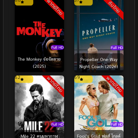
6.0
5.7
พากย์ไทย
ซับไทย
Full HD
Full HD
The Monkey จ๋อจัดตาย
Propeller One-Way
(2025)
Night Coach (2026)
6.2
6.9
พากย์ไทย
พากย์ไทย
Full HD
Full HD
Fool’s Gold ฟูลส์ โกลด์
Mile 22 คนมหากาฬ