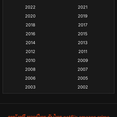
2022
2021
Black Comedy
(6)
2020
2019
Classic หนังคลาสสิก
(25)
2018
2017
2016
2015
Comedy ตลก
(21)
2014
2013
Comedy ตลก
(85)
2012
2011
Coming-of-age ชีวิตวัยรุ่น
(13)
2010
2009
2008
2007
Crime อาชญากรรม
(48)
2006
2005
Crime อาชญากรรม
(55)
2003
2002
Cult Film
(4)
2000
1999
1998
1997
Culture
(4)
1991
1988
ดูหนังฟรี พากย์ไทย ซับไทย netflix amazon prime