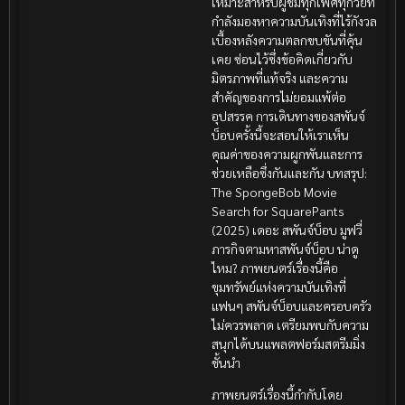
เหมาะสำหรับผู้ชมทุกเพศทุกวัยที่
กำลังมองหาความบันเทิงที่ไร้กังวล
เบื้องหลังความตลกขบขันที่คุ้น
เคย ซ่อนไว้ซึ่งข้อคิดเกี่ยวกับ
มิตรภาพที่แท้จริง และความ
สำคัญของการไม่ยอมแพ้ต่อ
อุปสรรค การเดินทางของสพันจ์
บ็อบครั้งนี้จะสอนให้เราเห็น
คุณค่าของความผูกพันและการ
ช่วยเหลือซึ่งกันและกัน บทสรุป:
The SpongeBob Movie
Search for SquarePants
(2025) เดอะ สพันจ์บ็อบ มูฟวี่
ภารกิจตามหาสพันจ์บ็อบ น่าดู
ไหม? ภาพยนตร์เรื่องนี้คือ
ขุมทรัพย์แห่งความบันเทิงที่
แฟนๆ สพันจ์บ็อบและครอบครัว
ไม่ควรพลาด เตรียมพบกับความ
สนุกได้บนแพลตฟอร์มสตรีมมิ่ง
ชั้นนำ
ภาพยนตร์เรื่องนี้กำกับโดย