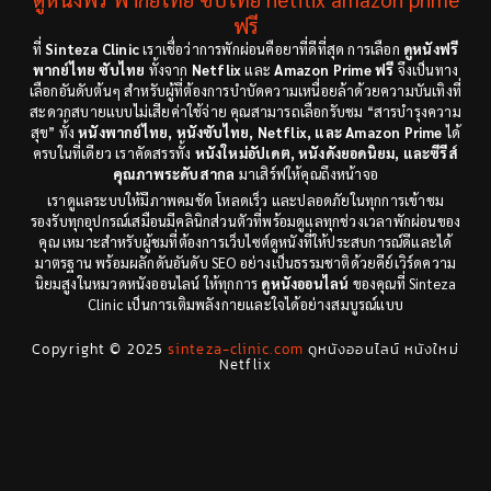
Dance เต้น
(6)
1983
ฟรี
1982
ที่
Sinteza Clinic
เราเชื่อว่าการพักผ่อนคือยาที่ดีที่สุด การเลือก
ดูหนังฟรี
Detective สืบสวน
(18)
1971
1962
พากย์ไทย ซับไทย
ทั้งจาก
Netflix
และ
Amazon Prime ฟรี
จึงเป็นทาง
เลือกอันดับต้นๆ สำหรับผู้ที่ต้องการบำบัดความเหนื่อยล้าด้วยความบันเทิงที่
Disaster
(9)
สะดวกสบายแบบไม่เสียค่าใช้จ่าย คุณสามารถเลือกรับชม “สารบำรุงความ
สุข” ทั้ง
หนังพากย์ไทย, หนังซับไทย, Netflix, และ Amazon Prime
ได้
ครบในที่เดียว เราคัดสรรทั้ง
หนังใหม่อัปเดต, หนังดังยอดนิยม, และซีรีส์
Disney+
(8)
คุณภาพระดับสากล
มาเสิร์ฟให้คุณถึงหน้าจอ
เราดูแลระบบให้มีภาพคมชัด โหลดเร็ว และปลอดภัยในทุกการเข้าชม
Documentary สารคดี
(12)
รองรับทุกอุปกรณ์เสมือนมีคลินิกส่วนตัวที่พร้อมดูแลทุกช่วงเวลาพักผ่อนของ
คุณ เหมาะสำหรับผู้ชมที่ต้องการเว็บไซต์ดูหนังที่ให้ประสบการณ์ดีและได้
Documentary สารคดี
(3)
มาตรฐาน พร้อมผลักดันอันดับ SEO อย่างเป็นธรรมชาติด้วยคีย์เวิร์ดความ
นิยมสูงในหมวดหนังออนไลน์ ให้ทุกการ
ดูหนังออนไลน์
ของคุณที่ Sinteza
Clinic เป็นการเติมพลังกายและใจได้อย่างสมบูรณ์แบบ
Drama ดราม่า
(278)
Copyright © 2025
sinteza-clinic.com
ดูหนังออนไลน์ หนังใหม่
Drama ดราม่า
(29)
Netflix
Dystopian
(7)
Emotional
(78)