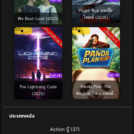
Full HD
Flight Risk นรกยึด
ไฟลต์ (2025)
We Best Love (2021)
Soundtrack
0.0
4.8
เสียงโรง
Full HD
Full HD
Panda Plan: The
The Lightning Code
Magical Tribe แพนด้า
(2025)
เด้ง ยกกำลังฟัด (2026)
ประเภทหนัง
Action บู๊
(37)