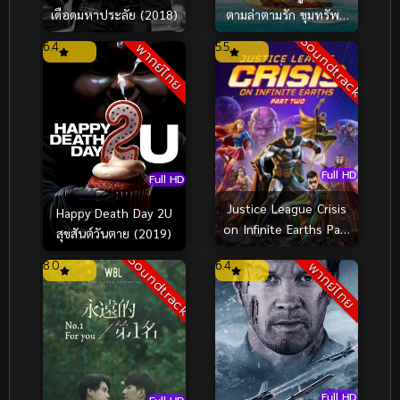
ตามล่าตามรัก ขุมทรัพย์
เดือดมหาประลัย (2018)
มหาภัย (2008)
Soundtrack
6.4
5.5
พากย์ไทย
Full HD
Full HD
Justice League Crisis
Happy Death Day 2U
on Infinite Earths Part
สุขสันต์วันตาย (2019)
Two (2024) จัสติซ ลีก
Soundtrack
8.0
6.4
พากย์ไทย
วิกฤติบนโลกที่ไม่สิ้นสุด
ตอนที่ 2
Full HD