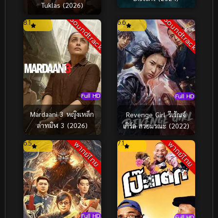
Tuklas (2026)
Soundtrack
Soundtrack
8.1
6.6
Full HD
Full HD
Mardaani 3 หญิงเหล็ก
Revenge Girl รีเว้ณจ์
ล่าทมิฬ 3 (2026)
เกิร์ล สวยมรณะ (2022)
6.5
7.1
พากย์ไทย
พากย์ไทย
Full HD
Full HD