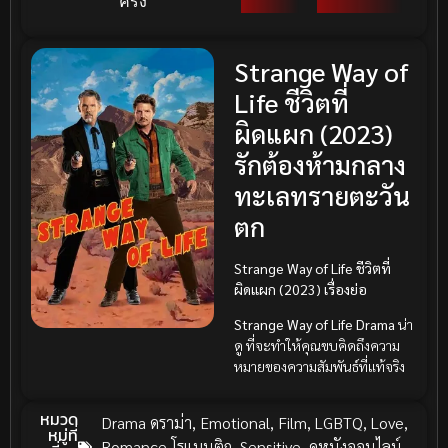
ครั้ง
Strange Way of
Life ชีวิตที่
ผิดแผก (2023)
รักต้องห้ามกลาง
ทะเลทรายตะวัน
ตก
Strange Way of Life ชีวิตที่
ผิดแผก (2023) เรื่องย่อ
Strange Way of Life
Drama
น่า
ดู ที่จะทำให้คุณขบคิดถึงความ
หมายของความสัมพันธ์ที่แท้จริง
หมวด
Drama ดราม่า
,
Emotional
,
Film
,
LGBTQ
,
Love
,
หมู่ที่
Romance โรแมนติก
,
Sensitive
,
ดูหนังออนไลน์
,