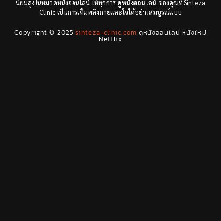
นิยมสูงในหมวดหนังออนไลน์ ให้ทุกการ
ดูหนังออนไลน์
ของคุณที่ Sinteza
Clinic เป็นการเติมพลังกายและใจได้อย่างสมบูรณ์แบบ
Drama ดราม่า
(278)
Copyright © 2025
sinteza-clinic.com
ดูหนังออนไลน์ หนังใหม่
Drama ดราม่า
(29)
Netflix
Dystopian
(7)
Emotional
(78)
Erotic
(5)
Family ครอบครัว
(68)
Fantasy จินตนาการ
(53)
Fantasy จินตนาการ
(24)
Fiction
(11)
Film
(42)