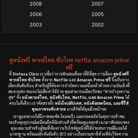
2008
2007
Crime อาชญากรรม
(48)
2006
2005
Crime อาชญากรรม
(55)
2003
2002
Cult Film
(4)
2000
1999
1998
1997
Culture
(4)
1991
1988
ดูหนังฟรี พากย์ไทย ซับไทย netflix amazon prime
Dance เต้น
(6)
1983
ฟรี
1982
ที่
Sinteza Clinic
เราเชื่อว่าการพักผ่อนคือยาที่ดีที่สุด การเลือก
ดูหนังฟรี
Detective สืบสวน
(18)
1971
1962
พากย์ไทย ซับไทย
ทั้งจาก
Netflix
และ
Amazon Prime ฟรี
จึงเป็นทาง
เลือกอันดับต้นๆ สำหรับผู้ที่ต้องการบำบัดความเหนื่อยล้าด้วยความบันเทิงที่
Disaster
(9)
สะดวกสบายแบบไม่เสียค่าใช้จ่าย คุณสามารถเลือกรับชม “สารบำรุงความ
สุข” ทั้ง
หนังพากย์ไทย, หนังซับไทย, Netflix, และ Amazon Prime
ได้
ครบในที่เดียว เราคัดสรรทั้ง
หนังใหม่อัปเดต, หนังดังยอดนิยม, และซีรีส์
Disney+
(8)
คุณภาพระดับสากล
มาเสิร์ฟให้คุณถึงหน้าจอ
เราดูแลระบบให้มีภาพคมชัด โหลดเร็ว และปลอดภัยในทุกการเข้าชม
Documentary สารคดี
(12)
รองรับทุกอุปกรณ์เสมือนมีคลินิกส่วนตัวที่พร้อมดูแลทุกช่วงเวลาพักผ่อนของ
คุณ เหมาะสำหรับผู้ชมที่ต้องการเว็บไซต์ดูหนังที่ให้ประสบการณ์ดีและได้
Documentary สารคดี
(3)
มาตรฐาน พร้อมผลักดันอันดับ SEO อย่างเป็นธรรมชาติด้วยคีย์เวิร์ดความ