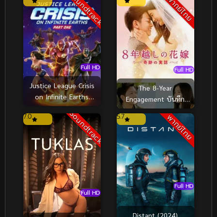
Soundtrack
พากย์ไทย
Full HD
Full HD
Justice League Crisis
The 8-Year
on Infinite Earths
Engagement บันทึก
(2024) จัสติซ ลีก วิกฤติ
น้ำตารัก 8 ปี (2017)
Soundtrack
7.0
5.7
พากย์ไทย
บนโลกที่ไม่สิ้นสุด
Full HD
Full HD
Distant (2024)