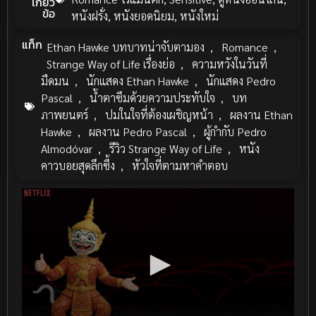
เกี่ยว
ข้อ
หนังฝรั่ง
,
หนังยอดนิยม
,
หนังใหม่
แท็ก
Ethan Hawke บทบาทน่าจับตามอง
,
Romance
,
Strange Way of Life เรื่องย่อ
,
ความหวังในวันที่
มืดมน
,
นักแสดง Ethan Hawke
,
นักแสดง Pedro
Pascal
,
น้ำตาซึมด้วยความประทับใจ
,
บท
ภาพยนตร์
,
ปมในใจที่ต้องเผชิญหน้า
,
ผลงาน Ethan
Hawke
,
ผลงาน Pedro Pascal
,
ผู้กำกับ Pedro
Almodóvar
,
รีวิว Strange Way of Life
,
หนัง
คาวบอยสุดลึกซึ้ง
,
หัวใจที่ตามหาคำตอบ