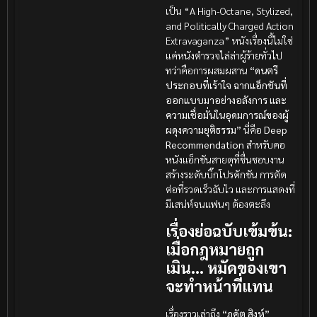
เป็น “A High-Octane, Stylized,
and Politically Charged Action
Extravaganza” หนังเรื่องนี้ไม่ใช่
แค่หนังตำรวจไล่ล่าผู้ร้ายทั่วไป
ทว่าคือการผสมผสาน
“ดนตรี
ประกอบที่เร้าใจ ฉากแอ็กชันที่
ออกแบบมาอย่างอลังการ และ
ความเชื่อมั่นในอุดมการณ์ของผู้
ผดุงความยุติธรรม”
นี่คือ
Deep
Recommendation
สำหรับคอ
หนังแอ็กชันสายดุที่ชื่นชอบงาน
สร้างระดับบิ๊กโปรดักชัน การตัด
ต่อที่รวดเร็วฉับไว และการแสดงที่
มีเสน่ห์จนแฟนๆ ต้องตะลึง
เรื่องย่อฉบับเข้มข้น:
เมื่อกฎหมายถูก
เมิน… หมัดของเขา
จะทำหน้าที่แทน
เรื่องราวเล่าถึง
“ภคัต สิงห์”