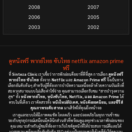
2008
2007
Crime อาชญากรรม
(55)
2006
2005
Crime อาชญากรรม
(48)
2003
2002
Cult Film
(4)
2000
1999
1998
1997
Culture
(4)
1991
1988
ดูหนังฟรี พากย์ไทย ซับไทย netflix amazon prime
Dance เต้น
(6)
1983
ฟรี
1982
ที่
Sinteza Clinic
เราเชื่อว่าการพักผ่อนคือยาที่ดีที่สุด การเลือก
ดูหนังฟรี
Detective สืบสวน
(18)
1971
1962
พากย์ไทย ซับไทย
ทั้งจาก
Netflix
และ
Amazon Prime ฟรี
จึงเป็นทาง
เลือกอันดับต้นๆ สำหรับผู้ที่ต้องการบำบัดความเหนื่อยล้าด้วยความบันเทิงที่
Disaster
(9)
สะดวกสบายแบบไม่เสียค่าใช้จ่าย คุณสามารถเลือกรับชม “สารบำรุงความ
สุข” ทั้ง
หนังพากย์ไทย, หนังซับไทย, Netflix, และ Amazon Prime
ได้
ครบในที่เดียว เราคัดสรรทั้ง
หนังใหม่อัปเดต, หนังดังยอดนิยม, และซีรีส์
Disney+
(8)
คุณภาพระดับสากล
มาเสิร์ฟให้คุณถึงหน้าจอ
เราดูแลระบบให้มีภาพคมชัด โหลดเร็ว และปลอดภัยในทุกการเข้าชม
Documentary สารคดี
(12)
รองรับทุกอุปกรณ์เสมือนมีคลินิกส่วนตัวที่พร้อมดูแลทุกช่วงเวลาพักผ่อนของ
คุณ เหมาะสำหรับผู้ชมที่ต้องการเว็บไซต์ดูหนังที่ให้ประสบการณ์ดีและได้
Documentary สารคดี
(3)
มาตรฐาน พร้อมผลักดันอันดับ SEO อย่างเป็นธรรมชาติด้วยคีย์เวิร์ดความ