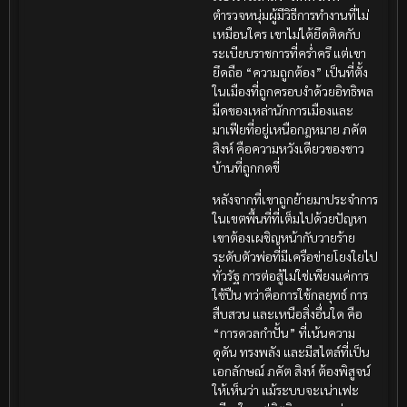
ตำรวจหนุ่มผู้มีวิธีการทำงานที่ไม่
เหมือนใคร เขาไม่ได้ยึดติดกับ
ระเบียบราชการที่คร่ำครึ แต่เขา
ยึดถือ “ความถูกต้อง” เป็นที่ตั้ง
ในเมืองที่ถูกครอบงำด้วยอิทธิพล
มืดของเหล่านักการเมืองและ
มาเฟียที่อยู่เหนือกฎหมาย ภคัต
สิงห์ คือความหวังเดียวของชาว
บ้านที่ถูกกดขี่
หลังจากที่เขาถูกย้ายมาประจำการ
ในเขตพื้นที่ที่เต็มไปด้วยปัญหา
เขาต้องเผชิญหน้ากับวายร้าย
ระดับตัวพ่อที่มีเครือข่ายโยงใยไป
ทั่วรัฐ การต่อสู้ไม่ใช่เพียงแค่การ
ใช้ปืน ทว่าคือการใช้กลยุทธ์ การ
สืบสวน และเหนือสิ่งอื่นใด คือ
“การดวลกำปั้น” ที่เน้นความ
ดุดัน ทรงพลัง และมีสไตล์ที่เป็น
เอกลักษณ์ ภคัต สิงห์ ต้องพิสูจน์
ให้เห็นว่า แม้ระบบจะเน่าเฟะ