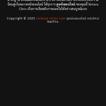
นิยมสูงในหมวดหนังออนไลน์ ให้ทุกการ
ดูหนังออนไลน์
ของคุณที่ Sinteza
Clinic เป็นการเติมพลังกายและใจได้อย่างสมบูรณ์แบบ
Drama ดราม่า
(29)
Copyright © 2025
sinteza-clinic.com
ดูหนังออนไลน์ หนังใหม่
Drama ดราม่า
(278)
Netflix
Dystopian
(7)
Emotional
(78)
Erotic
(5)
Family ครอบครัว
(68)
Fantasy จินตนาการ
(53)
Fantasy จินตนาการ
(24)
Fiction
(11)