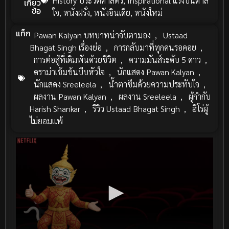
History ประวัติศาสตร์
,
Inspirational แรงบันดาล
เกี่ยว
ข้อ
ใจ
,
หนังฝรั่ง
,
หนังอินเดีย
,
หนังใหม่
แท็ก
Pawan Kalyan บทบาทน่าจับตามอง
,
Ustaad
Bhagat Singh เรื่องย่อ
,
การกลับมาที่ทุกคนรอคอย
,
การต่อสู้ที่เดิมพันด้วยชีวิต
,
ความมันส์ระดับ 5 ดาว
,
ดราม่าเข้มข้นบีบหัวใจ
,
นักแสดง Pawan Kalyan
,
นักแสดง Sreeleela
,
น้ำตาซึมด้วยความประทับใจ
,
ผลงาน Pawan Kalyan
,
ผลงาน Sreeleela
,
ผู้กำกับ
Harish Shankar
,
รีวิว Ustaad Bhagat Singh
,
ฮีโร่ผู้
ไม่ยอมแพ้