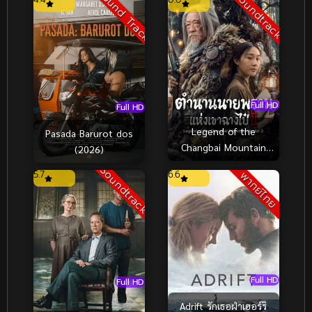
Sound Track
Soundtrack
Full HD
Full HD
Legend of the
Pasada Barurot dos
Changbai Mountain
(2026)
Hunter 2 ตำนานนาย
Soundtrack
5.7
6.6
พากย์ไทย
พรานแห่งเขาฉางไป๋ 2
(2026)
Full HD
Full HD
Adrift รักเธอฝ่าเฮอร์ริ