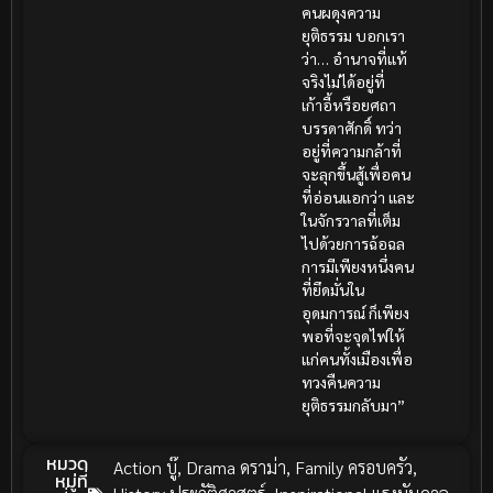
คนผดุงความ
ยุติธรรม บอกเรา
ว่า… อำนาจที่แท้
จริงไม่ได้อยู่ที่
เก้าอี้หรือยศถา
บรรดาศักดิ์ ทว่า
อยู่ที่ความกล้าที่
จะลุกขึ้นสู้เพื่อคน
ที่อ่อนแอกว่า และ
ในจักรวาลที่เต็ม
ไปด้วยการฉ้อฉล
การมีเพียงหนึ่งคน
ที่ยึดมั่นใน
อุดมการณ์ ก็เพียง
พอที่จะจุดไฟให้
แก่คนทั้งเมืองเพื่อ
ทวงคืนความ
ยุติธรรมกลับมา”
หมวด
Action บู๊
,
Drama ดราม่า
,
Family ครอบครัว
,
หมู่ที่