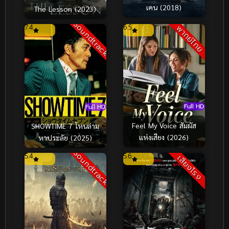
เคน (2018)
The Lesson (2023)
Soundtrack
7.4
6.5
พากย์ไทย
Full HD
Full HD
Feel My Voice สัมผัส
SHOWTIME 7 โหนล่าม
แห่งเสียง (2026)
หาประลัย (2025)
Soundtrack
5.4
5.6
เสียงโรง