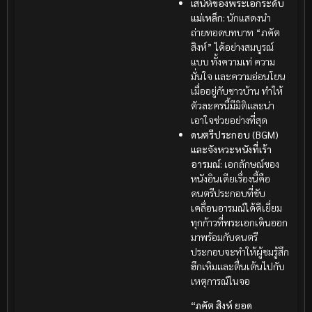
เสน่ห์ของพระเอกระดับ
แม่เหล็ก:
นักแสดงนำ
ถ่ายทอดบทบาท “ภคัต
สิงห์” ได้อย่างสมบูรณ์
แบบ ทั้งความเท่ ความ
มั่นใจ และความอ่อนโยน
เมื่ออยู่กับชาวบ้าน ทำให้
ตัวละครนี้มีมิติและน่า
เอาใจช่วยอย่างที่สุด
ดนตรีประกอบ (BGM)
และจังหวะหนังที่เร้า
อารมณ์:
เอกลักษณ์ของ
หนังอินเดียเรื่องนี้คือ
ดนตรีประกอบที่ขับ
เคลื่อนอารมณ์ได้ดีเยี่ยม
ทุกก้าวที่พระเอกเดินออก
มาพร้อมกับดนตรี
ประกอบจะทำให้ผู้ชมรู้สึก
ฮึกเหิมและตื่นเต้นไปกับ
เหตุการณ์ในจอ
“ภคัต สิงห์ ยอด