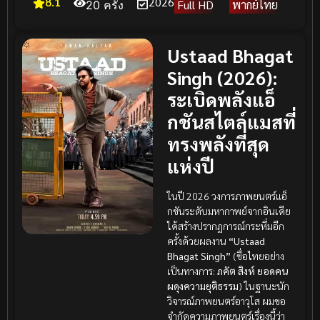
8.1
2026
Full HD
พากย์ไทย
20 ครั้ง
Ustaad Bhagat
Singh (2026):
ระเบิดพลังแอ็
กชันสไตล์แมสที่
ทรงพลังที่สุด
แห่งปี
ในปี 2026 วงการภาพยนตร์แอ็
กชันระดับมหากาพย์จากอินเดีย
ได้สร้างปรากฏการณ์กระหึ่มอีก
ครั้งด้วยผลงาน
“Ustaad
Bhagat Singh”
(ชื่อไทยอย่าง
เป็นทางการ:
ภคัต สิงห์ ยอดคน
ผดุงความยุติธรรม
) ในฐานะนัก
วิจารณ์ภาพยนตร์อาวุโส ผมขอ
จำกัดความภาพยนตร์เรื่องนี้ว่า