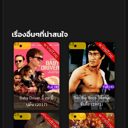
เรื่องอื่นๆที่น่าสนใจ
8.0
6.3
พากย์ไทย
พากย์ไทย
Full HD
Full HD
The Big Boss ไอ้หนุ่ม
Baby Driver จี้ เบ บี้
ซินตึ้ง (1971)
ปล้น (2017)
Soundtrack
0.0
1.0
พากย์ไทย