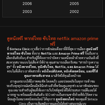
2006
2005
Crime อาชญากรรม
(55)
2003
2002
Cult Film
(4)
2000
1999
1998
1997
Culture
(4)
1991
1988
ดูหนังฟรี พากย์ไทย ซับไทย netflix amazon prime
Dance เต้น
(6)
1983
ฟรี
1982
ที่
Sinteza Clinic
เราเชื่อว่าการพักผ่อนคือยาที่ดีที่สุด การเลือก
ดูหนังฟรี
Detective สืบสวน
(18)
1971
1962
พากย์ไทย ซับไทย
ทั้งจาก
Netflix
และ
Amazon Prime ฟรี
จึงเป็นทาง
เลือกอันดับต้นๆ สำหรับผู้ที่ต้องการบำบัดความเหนื่อยล้าด้วยความบันเทิงที่
Disaster
(9)
สะดวกสบายแบบไม่เสียค่าใช้จ่าย คุณสามารถเลือกรับชม “สารบำรุงความ
สุข” ทั้ง
หนังพากย์ไทย, หนังซับไทย, Netflix, และ Amazon Prime
ได้
ครบในที่เดียว เราคัดสรรทั้ง
หนังใหม่อัปเดต, หนังดังยอดนิยม, และซีรีส์
Disney+
(8)
คุณภาพระดับสากล
มาเสิร์ฟให้คุณถึงหน้าจอ
เราดูแลระบบให้มีภาพคมชัด โหลดเร็ว และปลอดภัยในทุกการเข้าชม
Documentary สารคดี
(12)
รองรับทุกอุปกรณ์เสมือนมีคลินิกส่วนตัวที่พร้อมดูแลทุกช่วงเวลาพักผ่อนของ
คุณ เหมาะสำหรับผู้ชมที่ต้องการเว็บไซต์ดูหนังที่ให้ประสบการณ์ดีและได้
Documentary สารคดี
(3)
มาตรฐาน พร้อมผลักดันอันดับ SEO อย่างเป็นธรรมชาติด้วยคีย์เวิร์ดความ
นิยมสูงในหมวดหนังออนไลน์ ให้ทุกการ
ดูหนังออนไลน์
ของคุณที่ Sinteza
Clinic เป็นการเติมพลังกายและใจได้อย่างสมบูรณ์แบบ