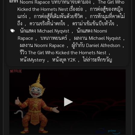
แท็ก
Noomi Rapace บทบาทน่าจับตามอง
,
The Girl Who
Kicked the Hornets Nest เรื่องย่อ
,
การต่อสู้ของหญิง
แกร่ง
,
การต่อสู้ที่เดิมพันด้วยชีวิต
,
การหักมุมที่คาดไม่
ถึง
,
ความจริงที่น่าตกใจ
,
ดราม่าเข้มข้นบีบหัวใจ
,
นักแสดง Michael Nyqvist
,
นักแสดง Noomi
Rapace
,
บทภาพยนตร์
,
ผลงาน Michael Nyqvist
,
ผลงาน Noomi Rapace
,
ผู้กำกับ Daniel Alfredson
,
รีวิว The Girl Who Kicked the Hornets Nest
,
หนังMystery
,
หนังยุค Y2K
,
ไล่ล่าระทึกขวัญ