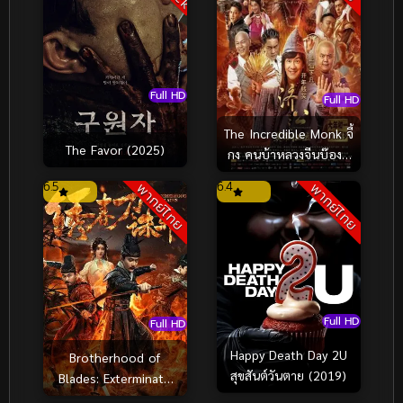
Full HD
Full HD
The Incredible Monk จี้
The Favor (2025)
กง คนบ้าหลวงจีนบ๊องส์
ภาค 1 (2018)
6.5
6.4
พากย์ไทย
พากย์ไทย
Full HD
Full HD
Happy Death Day 2U
Brotherhood of
สุขสันต์วันตาย (2019)
Blades: Exterminate
Evil ซิ่วซุนเตา: ขจัด