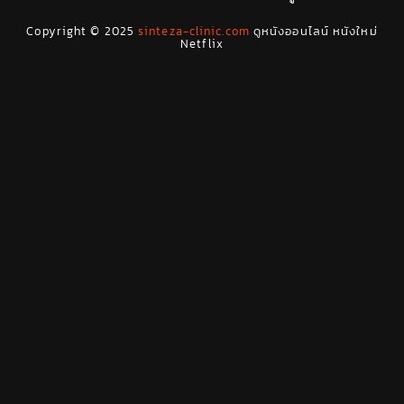
Drama ดราม่า
(278)
Copyright © 2025
sinteza-clinic.com
ดูหนังออนไลน์ หนังใหม่
Drama ดราม่า
(29)
Netflix
Dystopian
(7)
Emotional
(78)
Erotic
(5)
Family ครอบครัว
(68)
Fantasy จินตนาการ
(53)
Fantasy จินตนาการ
(24)
Fiction
(11)
Film
(42)