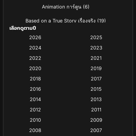
Animation การ์ตูน
(6)
Based on a True Story เรื่องจริง
(19)
เลือกดูตามปี
Based on Novel
(4)
2026
2025
2024
2023
Biography ชีวิตจริง
(16)
2022
2021
Black Comedy
(6)
2020
2019
Classic หนังคลาสสิก
(25)
2018
2017
2016
2015
Comedy ตลก
(21)
2014
2013
Comedy ตลก
(85)
2012
2011
Coming-of-age ชีวิตวัยรุ่น
(13)
2010
2009
2008
2007
Crime อาชญากรรม
(48)