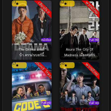
7.3
8.2
พากย์ไทย
เสียงโรง
วิญญาณร้าย (2024)
Full HD
หนังโรง
Asura The City Of
The Drama แต่งก็
Madness เมืองคนชั่ว
บ้า..ดราม่าเบอร์นี้
(แล้วเราจะกลัวใคร)
(2026)
Sound Track
5.7
2.0
พากย์ไทย
(2016)
Full HD
Full HD