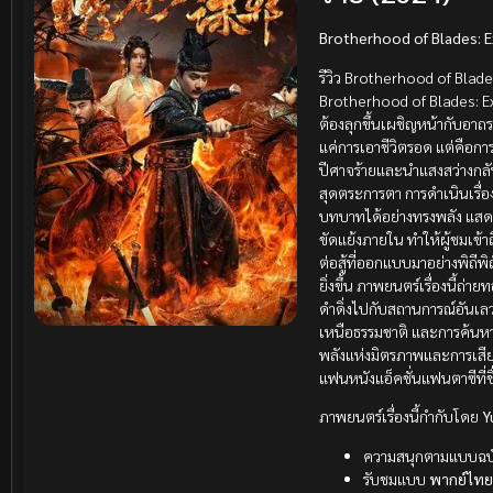
Brotherhood of Blades: Ext
รีวิว Brotherhood of Blade
Brotherhood of Blades: Ext
ต้องลุกขึ้นเผชิญหน้ากับอาถรร
แค่การเอาชีวิตรอด แต่คือกา
ปีศาจร้ายและนำแสงสว่างกลับ
สุดตระการตา การดำเนินเรื่อ
บทบาทได้อย่างทรงพลัง แสดงใ
ขัดแย้งภายใน ทำให้ผู้ชมเข้า
ต่อสู้ที่ออกแบบมาอย่างพิถีพ
ยิ่งขึ้น ภาพยนตร์เรื่องนี้ถ่
ดำดิ่งไปกับสถานการณ์อันเลว
เหนือธรรมชาติ และการค้นหา
พลังแห่งมิตรภาพและการเสีย
แฟนหนังแอ็คชั่นแฟนตาซีที่ชื
ภาพยนตร์เรื่องนี้กำกับโดย
Y
ความสนุกตามแบบฉบ
รับชมแบบ
พากย์ไท