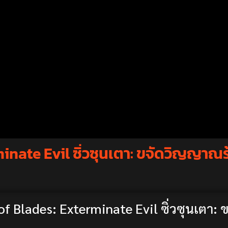
nate Evil ซิ่วซุนเตา: ขจัดวิญญาณร
f Blades: Exterminate Evil ซิ่วซุนเตา: