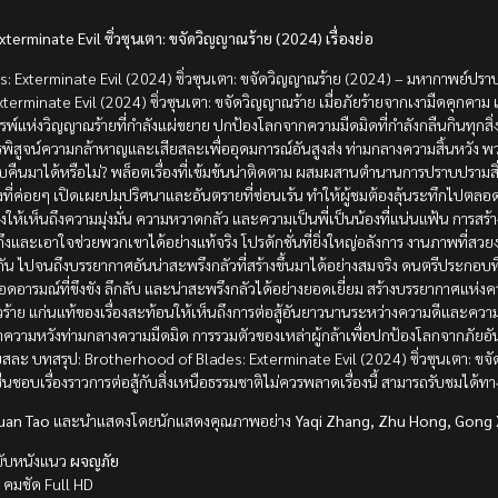
erminate Evil ซิ่วซุนเตา: ขจัดวิญญาณร้าย (2024) เรื่องย่อ
s: Exterminate Evil (2024) ซิ่วซุนเตา: ขจัดวิญญาณร้าย (2024) – มหากาพย์ปราบม
erminate Evil (2024) ซิ่วซุนเตา: ขจัดวิญญาณร้าย เมื่อภัยร้ายจากเงามืดคุกคาม 
พ์แห่งวิญญาณร้ายที่กำลังแผ่ขยาย ปกป้องโลกจากความมืดมิดที่กำลังกลืนกินทุกสิ่ง การ
รพิสูจน์ความกล้าหาญและเสียสละเพื่ออุดมการณ์อันสูงส่ง ท่ามกลางความสิ้นหวัง 
คืนมาได้หรือไม่? พล็อตเรื่องที่เข้มข้นน่าติดตาม ผสมผสานตำนานการปราบปรามสิ่งช
งที่ค่อยๆ เปิดเผยปมปริศนาและอันตรายที่ซ่อนเร้น ทำให้ผู้ชมต้องลุ้นระทึกไปตลอด
ห้เห็นถึงความมุ่งมั่น ความหวาดกลัว และความเป็นพี่เป็นน้องที่แน่นแฟ้น การสร้า
ถึงและเอาใจช่วยพวกเขาได้อย่างแท้จริง โปรดักชั่นที่ยิ่งใหญ่อลังการ งานภาพที่สว
ิถัน ไปจนถึงบรรยากาศอันน่าสะพรึงกลัวที่สร้างขึ้นมาได้อย่างสมจริง ดนตรีประกอบที
ายทอดอารมณ์ที่ขึงขัง ลึกลับ และน่าสะพรึงกลัวได้อย่างยอดเยี่ยม สร้างบรรยากาศแห่งค
ร้าย แก่นแท้ของเรื่องสะท้อนให้เห็นถึงการต่อสู้อันยาวนานระหว่างความดีและความชั
ความหวังท่ามกลางความมืดมิด การรวมตัวของเหล่าผู้กล้าเพื่อปกป้องโลกจากภัยอ
สละ บทสรุป: Brotherhood of Blades: Exterminate Evil (2024) ซิ่วซุนเตา: ขจั
่นชอบเรื่องราวการต่อสู้กับสิ่งเหนือธรรมชาติไม่ควรพลาดเรื่องนี้ สามารถรับชมได้ทา
uan Tao
และนำแสดงโดยนักแสดงคุณภาพอย่าง
Yaqi Zhang, Zhu Hong, Gong 
ับหนังแนว
ผจญภัย
ย
คมชัด Full HD