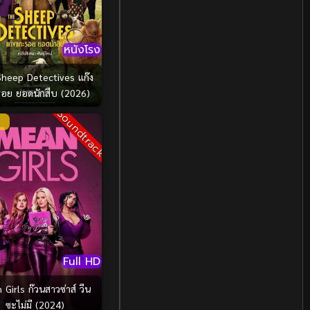
LGBTQ
(3)
Love
(16)
หนังโรง
Martial
(3)
heep Detectives แก๊ง
อย ยอดนักสืบ (2026)
Martial Arts
(16)
Soundtrack
Military
(7)
MONOMAX
(2)
Monster
(16)
Movie Collection
(3)
Full HD
Musical เพลง
(1)
Girls ก๊วนสาวซ่าส์ วีน
Musical เพลง
(15)
ซะไม่มี (2024)