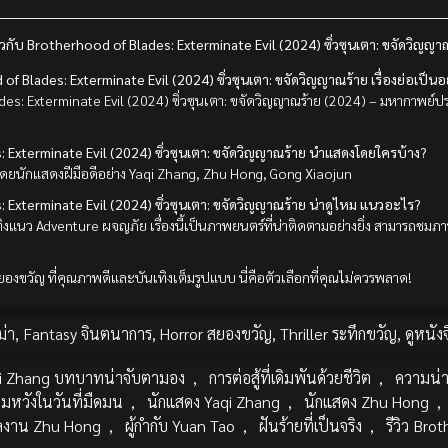
ยวกับ Brotherhood of Blades: Exterminate Evil (2024) ซิ่วซุนเตา: ขจัดวิญญา
 Blades: Exterminate Evil (2024) ซิ่วซุนเตา: ขจัดวิญญาณร้าย เรื่องย่อเป็นอ
ades: Exterminate Evil (2024) ซิ่วซุนเตา: ขจัดวิญญาณร้าย (2024) – มหากาพย์ปรา
 Exterminate Evil (2024) ซิ่วซุนเตา: ขจัดวิญญาณร้าย นำแสดงโดยใครบ้าง?
งโดยนักแสดงฝีมือดีอย่าง Yaqi Zhang, Zhu Hong, Gong Xiaojun
 Exterminate Evil (2024) ซิ่วซุนเตา: ขจัดวิญญาณร้าย น่าดูไหม แนวอะไร?
ิงแนว Adventure ผจญภัย เรื่องนี้เป็นภาพยนตร์ที่น่าติดตามอย่างยิ่ง สามารถช
ขวัญ ที่คุณภาพดีและบันเทิงเต็มรูปแบบ นี่คือตัวเลือกที่คุณไม่ควรพลาด!
่า
,
Fantasy จินตนาการ
,
Horror สยองขวัญ
,
Thriller ระทึกขวัญ
,
ดูหนัง
i Zhang บทบาทน่าจับตามอง
,
การต่อสู้ที่เดิมพันด้วยชีวิต
,
ความน่าก
มหวังในวันที่มืดมน
,
นักแสดง Yaqi Zhang
,
นักแสดง Zhu Hong
,
ลงาน Zhu Hong
,
ผู้กำกับ Yuan Tao
,
ฝันร้ายที่เป็นจริง
,
รีวิว Bro