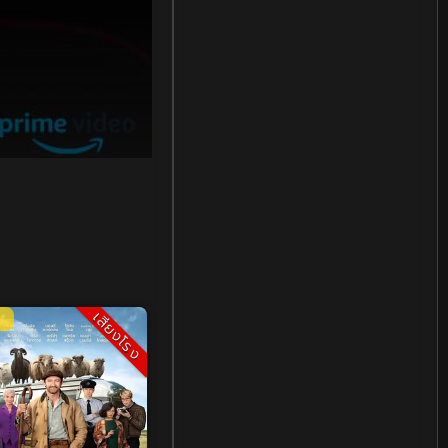
Holiday
(1)
Horror สยองขวัญ
(78)
Human
(13)
Inspirational แรงบันดาลใจ
(7)
Inspirational แรงบันดาลใจ
(81)
เสียงโรง
Investigation
(21)
iQIYI
(17)
Kids
(10)