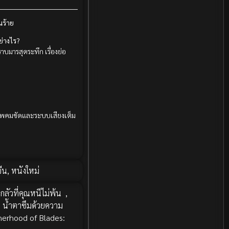
Documentary สารคดี
(12)
ณร้าย
Documentary สารคดี
(3)
ย่างไร?
บมารสุดระทึก เรื่องย่อ
Drama ดราม่า
(29)
Drama ดราม่า
(278)
Dystopian
(7)
มภาพคมชัดและระบบเสียงเต็ม
Emotional
(78)
Erotic
(5)
จีน
,
หนังใหม่
Family ครอบครัว
(68)
ลัวที่คุณหนีไม่พ้น
,
Fantasy จินตนาการ
(53)
น้ำตาซึมด้วยความ
therhood of Blades:
Fantasy จินตนาการ
(24)