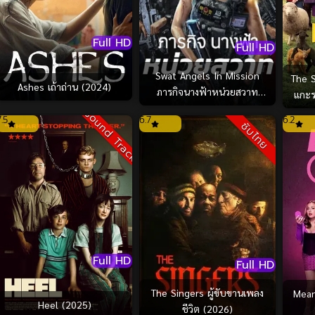
Full HD
Full HD
Swat Angels In Mission
The S
Ashes เถ้าถ่าน (2024)
ภารกิจนางฟ้าหน่วยสวาท
แกะร
(2026)
Sound Track
7.5
6.7
6.2
ซับไทย
Full HD
Full HD
The Singers ผู้ขับขานเพลง
Mean 
Heel (2025)
ชีวิต (2026)