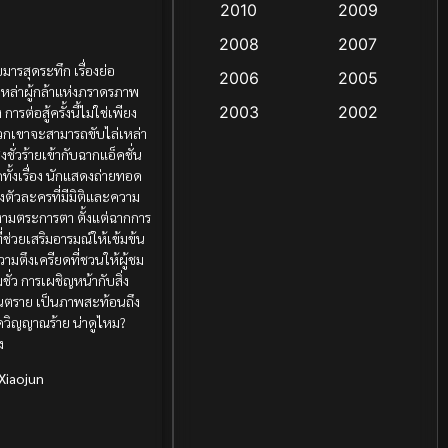
2010
2009
Coming-of-age ชีวิตวัยรุ่น
2008
2007
(13)
ารสุดระทึก เรื่องย่อ
2006
2005
เหล่าผู้กล้าแห่งภราดรภาพ
Crime อาชญากรรม
(55)
2003
2002
ต่อสู้ครั้งนี้ไม่ใช่เพียง
พวกเขาจะสามารถขับไล่เหล่า
Crime อาชญากรรม
(48)
2000
1999
ั่วร้ายเข้ากับฉากแอ็คชั่น
ทั้งเรื่อง นักแสดงถ่ายทอด
1998
1997
Cult Film
(4)
งตัวละครที่มีมิติและความ
1991
1988
ยงามตระการตา ตั้งแต่ฉากการ
Culture
(4)
่ช่วยเสริมอารมณ์ให้เข้มข้น
1983
1982
วามตึงเครียดที่ชวนให้ผู้ชม
่ว การเผชิญหน้ากับสิ่ง
1971
1962
Dance เต้น
(6)
ันตราย เป็นภาพสะท้อนถึง
ดวิญญาณร้าย น่าดูไหม?
Detective สืบสวน
(18)
ง
Disaster
(9)
Xiaojun
Disney+
(8)