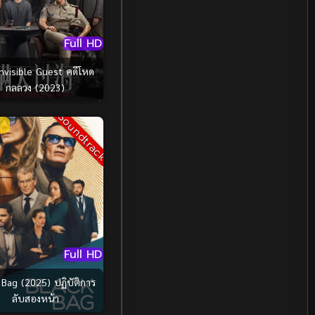
Holiday
(1)
Full HD
Horror สยองขวัญ
(78)
nvisible Guest คดีโหด
กลลวง (2023)
Human
(13)
Soundtrack
Inspirational แรงบันดาลใจ
(7)
Inspirational แรงบันดาลใจ
(81)
Investigation
(21)
Full HD
iQIYI
(17)
 Bag (2025) ปฏิบัติการ
Kids
(10)
ลับสองหน้า