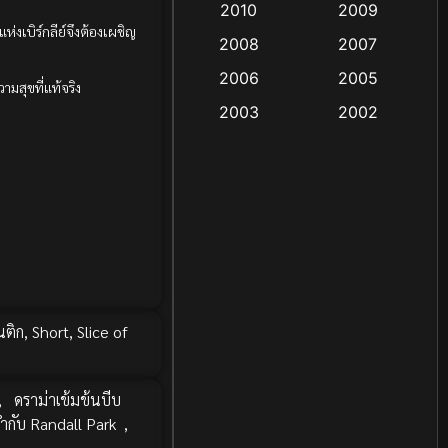
2010
2009
Coming-of-age ชีวิตวัยรุ่น
่งเบิร์กลีย์จึงต้องเผชิญ
2008
2007
(13)
2006
2005
มสุขที่แท้จริง
Crime อาชญากรรม
(48)
2003
2002
Crime อาชญากรรม
(55)
2000
1999
1998
1997
Cult Film
(4)
1991
1988
Culture
(4)
1983
1982
1971
1962
Dance เต้น
(6)
Detective สืบสวน
(18)
ติก
,
Short
,
Slice of
Disaster
(9)
,
ดราม่าเข้มข้นบีบ
Disney+
(8)
้กำกับ Randall Park
,