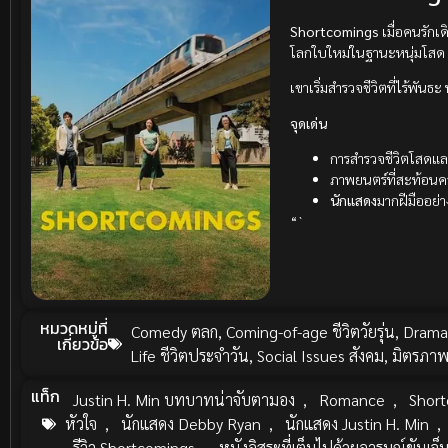
Shortcomings
เมื่อคนรักเ
โลกใบใหม่ในฐานะหนุ่มโสด
เขาเริ่มสำรวจชีวิตที่ไร้พัน
จุดเด่น
การสำรวจชีวิตโสดแล
ภาพยนตร์ที่สะท้อนคว
นักแสดง
มากฝีมืออย่
“`
หมวดหมู่ที่
Comedy ตลก
,
Coming-of-age ชีวิตวัยรุ่น
,
Drama
เกี่ยวข้อ
Life ชีวิตประจำวัน
,
Social Issues สังคม
,
มิตรภา
แท็ก
Justin H. Min บทบาทน่าจับตามอง
,
Romance
,
Short
หัวใจ
,
นักแสดง Debby Ryan
,
นักแสดง Justin H. Min
,
รีวิว Shortcomings
,
หนังอิสระที่เต็มไปด้วยอารมณ์ขันเจ็