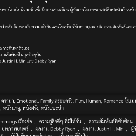
ดินทางไกลไปนิวยอร์กเพื่อฝึกงานสามเดือน ผู้จัดการโรงภาพยนตร์ศิลปะหัวก้าวหน้าแห
ธะ ทว่ากลับต้องพบกับความจริงอันแสนโหดร้ายที่ท้าทายมุมมองต่อความสัมพันธ์และควา
ะการค้นหาตัวเอง
ามสัมพันธ์ในยุคปัจจุบัน
าง Justin H. Min และ Debby Ryan
 ดราม่า
,
Emotional
,
Family ครอบครัว
,
Film
,
Human
,
Romance โรแมน
พ
,
หนังน่าดู
,
หนังฝรั่ง
,
หนังแนะนำ
comings เรื่องย่อ
,
ความรู้สึกดีๆ ที่มีให้กัน
,
ความสัมพันธ์ที่ซับซ้อน
บทภาพยนตร์
,
ผลงาน Debby Ryan
,
ผลงาน Justin H. Min
,
ผู
บๆ
,
หัวใจที่ตามหาคำตอบ
,
เรื่องราวที่กินใจ