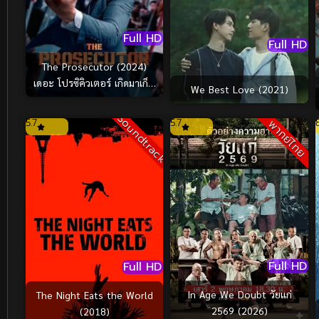
Full HD
Full HD
The Prosecutor (2024)
เดอะ โปรซิคิวเตอร์ เกิดมาเก็บ
We Best Love (2021)
เจ้าพ่อ
Soundtrack
5.7
5.7
พากย์ไทย
Full HD
Full HD
In Age We Doubt วัยแก่
The Night Eats the World
2569 (2026)
(2018)