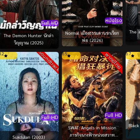
หนังโรง
Full HD
The I
Normal เมืองธรรมดานรกเรียก
The Demon Hunter นักล่า
พ่อ (2026)
วิญญาณ (2025)
Soundtrack
8.2
6.5
6.7
พากย์ไทย
Full HD
Full HD
Black
SWAT: Angels in Mission
ภารกิจนางฟ้าหน่วยสวาท
Sukdulan (2003)