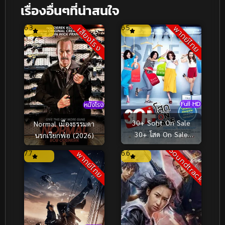
เรื่องอื่นๆที่น่าสนใจ
6.3
6.5
พากย์ไทย
เสียงโรง
Full HD
หนังโรง
30+ Soht On Sale
Normal เมืองธรรมดา
30+ โสด On Sale
นรกเรียกพ่อ (2026)
(2011)
Soundtrack
7.7
6.6
พากย์ไทย