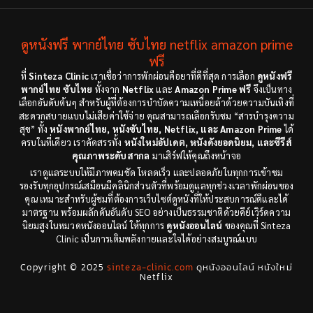
1998
1997
Culture
(4)
1991
1988
ดูหนังฟรี พากย์ไทย ซับไทย netflix amazon prime
Dance เต้น
(6)
1983
ฟรี
1982
ที่
Sinteza Clinic
เราเชื่อว่าการพักผ่อนคือยาที่ดีที่สุด การเลือก
ดูหนังฟรี
Detective สืบสวน
(18)
1971
1962
พากย์ไทย ซับไทย
ทั้งจาก
Netflix
และ
Amazon Prime ฟรี
จึงเป็นทาง
เลือกอันดับต้นๆ สำหรับผู้ที่ต้องการบำบัดความเหนื่อยล้าด้วยความบันเทิงที่
Disaster
(9)
สะดวกสบายแบบไม่เสียค่าใช้จ่าย คุณสามารถเลือกรับชม “สารบำรุงความ
สุข” ทั้ง
หนังพากย์ไทย, หนังซับไทย, Netflix, และ Amazon Prime
ได้
ครบในที่เดียว เราคัดสรรทั้ง
หนังใหม่อัปเดต, หนังดังยอดนิยม, และซีรีส์
Disney+
(8)
คุณภาพระดับสากล
มาเสิร์ฟให้คุณถึงหน้าจอ
เราดูแลระบบให้มีภาพคมชัด โหลดเร็ว และปลอดภัยในทุกการเข้าชม
Documentary สารคดี
(12)
รองรับทุกอุปกรณ์เสมือนมีคลินิกส่วนตัวที่พร้อมดูแลทุกช่วงเวลาพักผ่อนของ
คุณ เหมาะสำหรับผู้ชมที่ต้องการเว็บไซต์ดูหนังที่ให้ประสบการณ์ดีและได้
Documentary สารคดี
(3)
มาตรฐาน พร้อมผลักดันอันดับ SEO อย่างเป็นธรรมชาติด้วยคีย์เวิร์ดความ
นิยมสูงในหมวดหนังออนไลน์ ให้ทุกการ
ดูหนังออนไลน์
ของคุณที่ Sinteza
Clinic เป็นการเติมพลังกายและใจได้อย่างสมบูรณ์แบบ
Drama ดราม่า
(278)
Copyright © 2025
sinteza-clinic.com
ดูหนังออนไลน์ หนังใหม่
Drama ดราม่า
(29)
Netflix
Dystopian
(7)