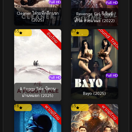
Full HD
Full HD
Cleaner ไต่ระทึกตึกนรก
Revenge Girl รีเว้ณจ์
(2025)
เกิร์ล สวยมรณะ (2022)
Sound Track
6.5
6.7
ซับไทย
Full HD
Full HD
A Foggy Tale นิทาน
Bayo (2025)
ม่านหมอก (2025)
7.6
6.5
พากย์ไทย
พากย์ไทย