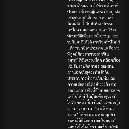
ของชาติ หน่วยปฏิบัติการพิเศษที่
ประกอบด้วยหญิงแกร่งที่สุดถูกส่ง
เข้าสู่สมรภูมิเสี่ยงตาย พวกเธอ
ต้องผนึกกำลัง ฝ่าฟันอุปสรรค
เหนือความคาดหมาย และใช้ทุก
ทักษะที่มีเพื่อหยุดยั้งอาชญากรรม
ระดับชาติให้ได้ ภารกิจครั้งนี้ไม่ใช่
แค่การปกป้องประเทศ แต่คือการ
พิสูจน์ศักยภาพของสตรีใน
สมรภูมิที่อันตรายที่สุด พล็อตเรื่อง
เข้มข้นชวนติดตาม ผสมผสาน
ฉากแอ็คชั่นสุดระห่ำเข้ากับ
ประเด็นการทำงานเป็นทีมและ
ความเสียสละได้อย่างลงตัว การ
ออกแบบภารกิจที่ท้าทายและคาด
เดาไม่ได้ ทำให้ผู้ชมต้องลุ้นระทึก
ไปตลอดทั้งเรื่อง ทีมนักแสดงหญิง
ถ่ายทอดบทบาท “นางฟ้าหน่วย
สวาท” ได้อย่างทรงพลัง ทุกตัว
ละครมีมิติและความเป็นมนุษย์
แสดงให้เห็นถึงความแข็งแกร่งทั้ง