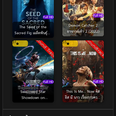
Full HD
Full HD
Demon Catcher 2
The Seed of the
อาจารย์เต๋า 2 (2022)
Sacred Fig เมล็ดพันธุ์คน
ดีย์ (2024)
Sound Track
Soundtrack
3.1
5.5
Full HD
Full HD
This Is Me… Now ดิส
Swallowed Star
อิส มี นาว เรื่องราวความ
Showdown on
รัก (2024)
Primeval Star มหาศึก
ล้างพิภพ ตอน ศึกชี้
ชะตาแห่งดาวบุพกาล