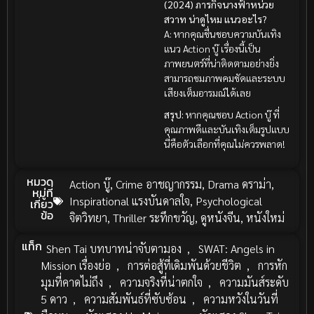
(2024) ภารกิจนางฟ้าหน่วย
สวาท น่าดูไหม แนวอะไร?
A: หากคุณชื่นชอบความบันเทิง
แนว Action บู๊ เรื่องนี้เป็น
ภาพยนตร์ที่น่าติดตามอย่างยิ่ง
สามารถชมภาพคมชัดและระบบ
เสียงเต็มอารมณ์ได้เลย
สรุป:
หากคุณชอบ Action บู๊ ที่
คุณภาพดีและบันเทิงเต็มรูปแบบ
นี่คือตัวเลือกที่คุณไม่ควรพลาด!
หมวด
Action บู๊
,
Crime อาชญากรรม
,
Drama ดราม่า
,
หมู่ที่
Inspirational แรงบันดาลใจ
,
Psychological
เกี่ยว
ข้อ
จิตวิทยา
,
Thriller ระทึกขวัญ
,
ดูหนังจีน
,
หนังใหม่
แท็ก
Shen Tai บทบาทน่าจับตามอง
,
SWAT: Angels in
Mission เรื่องย่อ
,
การต่อสู้ที่เดิมพันด้วยชีวิต
,
การหัก
มุมที่คาดไม่ถึง
,
ความจริงที่น่าตกใจ
,
ความมันส์ระดับ
5 ดาว
,
ความสัมพันธ์ที่ซับซ้อน
,
ความหวังในวันที่