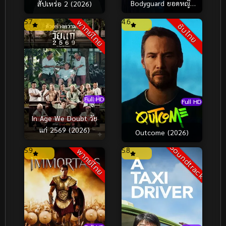
Bodyguard ยอดหญิง
สัปเหร่อ 2 (2026)
บอดี้การ์ด (2026)
5.7
4.6
พากย์ไทย
ซับไทย
Full HD
Full HD
In Age We Doubt วัย
แก่ 2569 (2026)
Outcome (2026)
Soundtrack
5.9
5.8
พากย์ไทย