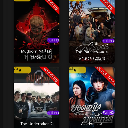
พากย์ไทย
พากย์ไทย
Full HD
Full HD
Mudborn หุ่นดินผี
The Parades เดอะ
(2026)
พาเหรด (2024)
Sound Track
7.2
6.1
พากย์ไทย
Full HD
Full HD
Ace Female
The Undertaker 2