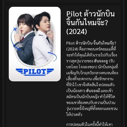
Pilot ต้าวนักบิน
จิ้นกันไหมจ๊ะ?
(2024)
Pilot ต้าวนักบิน จิ้นกันไหมจ๊ะ?
(2024)
คือภาพยนตร์คอมเมดี้ที่
จะทำให้คุณได้หัวเราะไปกับเรื่อง
ราวสุดวุ่นวายของ
ฮันจองอู
(รับ
บทโดย โจจองซอก) นักบินหนุ่มที่
เผชิญกับวิกฤตวัยกลางคนจนต้อง
เสี่ยงที่จะตกงาน เพื่อรักษางาน
ที่รักไว้ เขาจึงตัดสินใจปลอมตัว
เป็นน้องสาว
ฮันจองมี
และเข้า
สมัครเป็นนักบินหญิง ทำให้ชีวิต
ของเขาต้องพบกับความปั่นป่วน
วุ่นวายครั้งใหญ่ที่ทั้งตลกและชวน
ให้ปวดหัว
การปลอมตัวในครั้งนี้ทำให้เขา