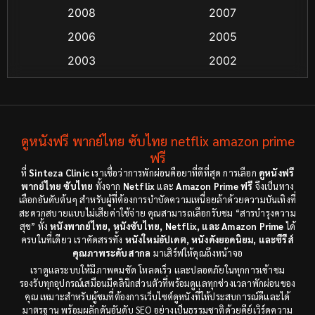
2008
2007
Crime อาชญากรรม
(48)
2006
2005
Crime อาชญากรรม
(55)
2003
2002
Cult Film
(4)
2000
1999
1998
1997
Culture
(4)
1991
1988
ดูหนังฟรี พากย์ไทย ซับไทย netflix amazon prime
Dance เต้น
(6)
1983
ฟรี
1982
ที่
Sinteza Clinic
เราเชื่อว่าการพักผ่อนคือยาที่ดีที่สุด การเลือก
ดูหนังฟรี
Detective สืบสวน
(18)
1971
1962
พากย์ไทย ซับไทย
ทั้งจาก
Netflix
และ
Amazon Prime ฟรี
จึงเป็นทาง
เลือกอันดับต้นๆ สำหรับผู้ที่ต้องการบำบัดความเหนื่อยล้าด้วยความบันเทิงที่
Disaster
(9)
สะดวกสบายแบบไม่เสียค่าใช้จ่าย คุณสามารถเลือกรับชม “สารบำรุงความ
สุข” ทั้ง
หนังพากย์ไทย, หนังซับไทย, Netflix, และ Amazon Prime
ได้
ครบในที่เดียว เราคัดสรรทั้ง
หนังใหม่อัปเดต, หนังดังยอดนิยม, และซีรีส์
Disney+
(8)
คุณภาพระดับสากล
มาเสิร์ฟให้คุณถึงหน้าจอ
เราดูแลระบบให้มีภาพคมชัด โหลดเร็ว และปลอดภัยในทุกการเข้าชม
Documentary สารคดี
(3)
รองรับทุกอุปกรณ์เสมือนมีคลินิกส่วนตัวที่พร้อมดูแลทุกช่วงเวลาพักผ่อนของ
คุณ เหมาะสำหรับผู้ชมที่ต้องการเว็บไซต์ดูหนังที่ให้ประสบการณ์ดีและได้
Documentary สารคดี
(12)
มาตรฐาน พร้อมผลักดันอันดับ SEO อย่างเป็นธรรมชาติด้วยคีย์เวิร์ดความ