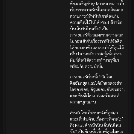
ต้องเผชิญกับอุปสรรคมากมาย ทั้ง
เรื่องราวความรักที่ไม่คาดคิดและ
สถานการณ์ที่ทำให้เขาต้องเก็บ
ความลับนี้ไว้ให้ได้
Pilot ต้าวนัก
บิน จิ้นกันไหมจ๊ะ?
เป็น
ภาพยนตร์ที่ผสมผสานความตลก
โปกฮาเข้ากับเรื่องราวที่ให้ข้อคิด
ได้อย่างลงตัว และจะทำให้คุณได้
เห็นว่าบางครั้งการต่อสู้เพื่อความ
ฝันก็ต้องใช้ความกล้าหาญที่มา
พร้อมกับความบ้าบิ่น
ภาพยนตร์เรื่องนี้กำกับโดย
คิมฮันกยุล
และได้นักแสดงอย่าง
โจจองซอก, อีจูมยอง, ฮันซนฮวา,
และ
ชินซึงโฮ
มาร่วมสร้างสรรค์
ความสนุกสนาน
สำหรับใครที่ชอบหนังที่ดูสนุก
และเต็มไปด้วยเรื่องราวที่คาดไม่
ถึง
Pilot ต้าวนักบิน จิ้นกันไหม
จ๊ะ?
เป็นอีกหนึ่งเรื่องที่คุณไม่ควร