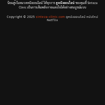
นิยมสูงในหมวดหนังออนไลน์ ให้ทุกการ
ดูหนังออนไลน์
ของคุณที่ Sinteza
Clinic เป็นการเติมพลังกายและใจได้อย่างสมบูรณ์แบบ
Drama ดราม่า
(29)
Copyright © 2025
sinteza-clinic.com
ดูหนังออนไลน์ หนังใหม่
Drama ดราม่า
(278)
Netflix
Dystopian
(7)
Emotional
(78)
Erotic
(5)
Family ครอบครัว
(68)
Fantasy จินตนาการ
(53)
Fantasy จินตนาการ
(24)
Fiction
(11)