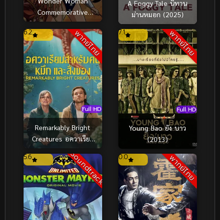
Wonder Woman
A Foggy Tale นิทาน
Commemorative
ม่านหมอก (2025)
Edition วันเดอร์ วูแมน
6.2
7.1
พากย์ไทย
พากย์ไทย
ฉบับย้อนรำลึกสาวน้อย
มหัศจรรย์ (2009)
Full HD
Full HD
Remarkably Bright
Young Bao ยัง บาว
Creatures อควาเรียม
(2013)
สำหรับคน หมึก และ
Soundtrack
5.6
0.0
พากย์ไทย
สิ่งของ (2026)