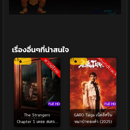
เรื่องอื่นๆที่น่าสนใจ
Soundtrack
6.5
7.1
พากย์ไทย
Full HD
Full HD
GARO Taiga เนิดอัศวิน
The Strangers
หมาป่าทองคำ (2025)
Chapter 1 เดอะ สเตรน
เจอร์ส อำมหิตฆ่าไม่สน