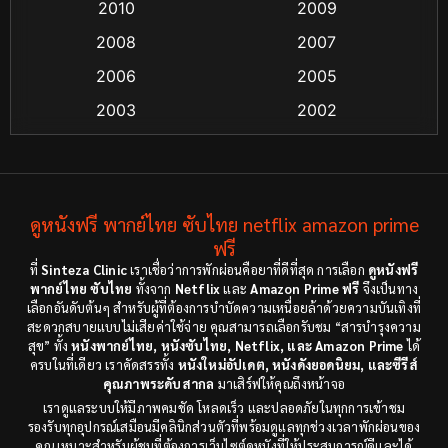
Coming-of-age ชีวิตวัยรุ่น
(13)
2010
2009
2008
2007
Crime อาชญากรรม
(55)
2006
2005
Crime อาชญากรรม
(48)
2003
2002
Cult Film
(4)
2000
1999
1998
1997
Culture
(4)
1991
1988
ดูหนังฟรี พากย์ไทย ซับไทย netflix amazon prime
Dance เต้น
(6)
1983
ฟรี
1982
ที่
Sinteza Clinic
เราเชื่อว่าการพักผ่อนคือยาที่ดีที่สุด การเลือก
ดูหนังฟรี
Detective สืบสวน
(18)
1971
1962
พากย์ไทย ซับไทย
ทั้งจาก
Netflix
และ
Amazon Prime ฟรี
จึงเป็นทาง
เลือกอันดับต้นๆ สำหรับผู้ที่ต้องการบำบัดความเหนื่อยล้าด้วยความบันเทิงที่
Disaster
(9)
สะดวกสบายแบบไม่เสียค่าใช้จ่าย คุณสามารถเลือกรับชม “สารบำรุงความ
สุข” ทั้ง
หนังพากย์ไทย, หนังซับไทย, Netflix, และ Amazon Prime
ได้
ครบในที่เดียว เราคัดสรรทั้ง
หนังใหม่อัปเดต, หนังดังยอดนิยม, และซีรีส์
Disney+
(8)
คุณภาพระดับสากล
มาเสิร์ฟให้คุณถึงหน้าจอ
เราดูแลระบบให้มีภาพคมชัด โหลดเร็ว และปลอดภัยในทุกการเข้าชม
Documentary สารคดี
(12)
รองรับทุกอุปกรณ์เสมือนมีคลินิกส่วนตัวที่พร้อมดูแลทุกช่วงเวลาพักผ่อนของ
คุณ เหมาะสำหรับผู้ชมที่ต้องการเว็บไซต์ดูหนังที่ให้ประสบการณ์ดีและได้