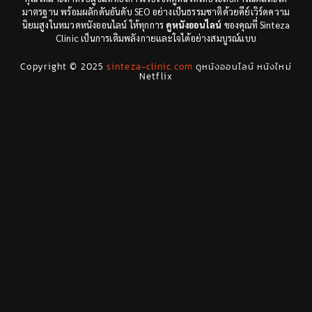
Documentary สารคดี
(3)
มาตรฐาน พร้อมผลักดันอันดับ SEO อย่างเป็นธรรมชาติด้วยคีย์เวิร์ดความ
นิยมสูงในหมวดหนังออนไลน์ ให้ทุกการ
ดูหนังออนไลน์
ของคุณที่ Sinteza
Clinic เป็นการเติมพลังกายและใจได้อย่างสมบูรณ์แบบ
Drama ดราม่า
(29)
Copyright © 2025
sinteza-clinic.com
ดูหนังออนไลน์ หนังใหม่
Drama ดราม่า
(278)
Netflix
Dystopian
(7)
Emotional
(78)
Erotic
(5)
Family ครอบครัว
(68)
Fantasy จินตนาการ
(53)
Fantasy จินตนาการ
(24)
Fiction
(11)