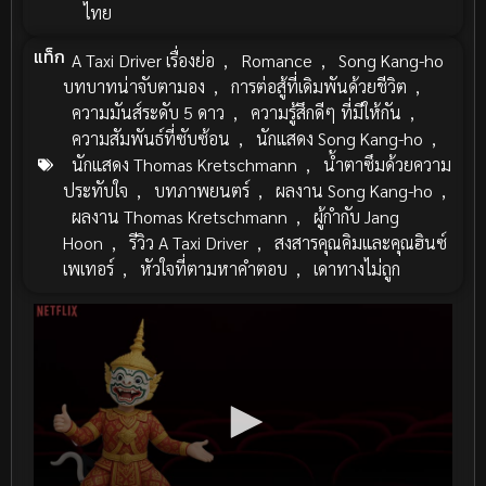
ไทย
แท็ก
A Taxi Driver เรื่องย่อ
,
Romance
,
Song Kang-ho
บทบาทน่าจับตามอง
,
การต่อสู้ที่เดิมพันด้วยชีวิต
,
ความมันส์ระดับ 5 ดาว
,
ความรู้สึกดีๆ ที่มีให้กัน
,
ความสัมพันธ์ที่ซับซ้อน
,
นักแสดง Song Kang-ho
,
นักแสดง Thomas Kretschmann
,
น้ำตาซึมด้วยความ
ประทับใจ
,
บทภาพยนตร์
,
ผลงาน Song Kang-ho
,
ผลงาน Thomas Kretschmann
,
ผู้กำกับ Jang
Hoon
,
รีวิว A Taxi Driver
,
สงสารคุณคิมและคุณฮินซ์
เพเทอร์
,
หัวใจที่ตามหาคำตอบ
,
เดาทางไม่ถูก