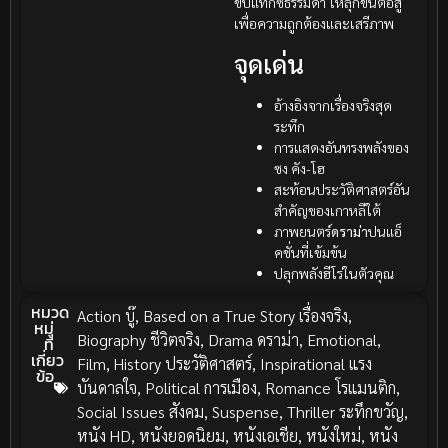
ขับแท็กซี่ธรรมดา ให้ลุกขึ้นต่อสู้
เพื่อความถูกต้องและเสรีภาพ
จุดเด่น
อ้างอิงจากเรื่องจริงสุด
ระทึก
การแสดงอันทรงพลังของ
ซง คัง-โฮ
สะท้อนประวัติศาสตร์อัน
สำคัญของเกาหลีใต้
ภาพยนตร์
ดราม่า
ปนแอ็
คชั่นที่เข้มข้น
ปลุกพลังฮีโร่ในตัวคุณ
หมวด
Action บู๊
,
Based on a True Story เรื่องจริง
,
หมู่
Biography ชีวิตจริง
,
Drama ดราม่า
,
Emotional
,
ที่
เกี่ยว
Film
,
History ประวัติศาสตร์
,
Inspirational แรง
ข้อ
บันดาลใจ
,
Political การเมือง
,
Romance โรแมนติก
,
Social Issues สังคม
,
Suspense
,
Thriller ระทึกขวัญ
,
หนัง HD
,
หนังยอดนิยม
,
หนังเอเชีย
,
หนังใหม่
,
หนัง