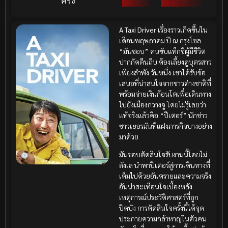
ครั้ง
A Taxi Driver
เรื่องราวเกิดขึ้นใน
เดือนพฤษภาคม ปี ณ กรุงโซล
“มันซอบ” คนขับแท็กซี่ผู้มีชีวิต
ปากกัดตีนถีบ ต้องเลี้ยงดูบุตรสาว
เพียงลำพัง วันหนึ่ง เขาได้รับข้อ
เสนอที่น่าสนใจจากชาวต่างชาติที่
พร้อมจ่ายเงินก้อนโตเพื่อเดินทาง
ไปยังเมืองกวางจู โดยไม่รู้เลยว่า
แท้จริงแล้วคือ “ปีเตอร์” นักข่าว
ชาวเยอรมันที่แฝงภารกิจบางอย่าง
มาด้วย
มันซอบตัดสินใจรับงานนี้โดยไม่
ลังเล นำพาปีเตอร์สู่การเดินทางที่
เต็มไปด้วยอันตรายและความจริง
อันน่าสะเทือนใจเบื้องหลัง
เหตุการณ์ประวัติศาสตร์ที่ถูก
ปิดบัง การตัดสินใจครั้งนี้ได้จุด
ประกายความกล้าหาญในตัวคน