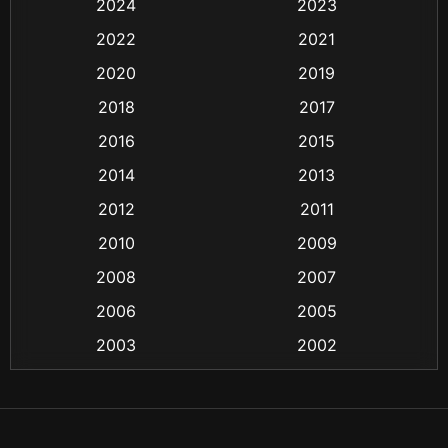
2024
2023
Biography ชีวิตจริง
(16)
2022
2021
Black Comedy
(6)
2020
2019
Classic หนังคลาสสิก
(25)
2018
2017
2016
2015
Comedy ตลก
(21)
2014
2013
Comedy ตลก
(85)
2012
2011
Coming-of-age ชีวิตวัยรุ่น
(13)
2010
2009
2008
2007
Crime อาชญากรรม
(55)
2006
2005
Crime อาชญากรรม
(48)
2003
2002
Cult Film
(4)
2000
1999
1998
1997
Culture
(4)
1991
1988