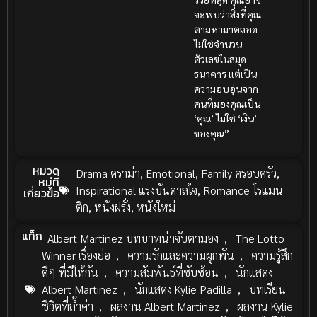
จะพบว่าสิ่งที่คุณ
ตามหามาตลอด
ไม่ใช่จำนวน
ตัวเลขในสมุด
ธนาคาร แต่เป็น
ความอบอุ่นจาก
คนที่มองคุณเป็น
‘คุณ’ ไม่ใช่ ‘เงิน’
ของคุณ”
หมวด
Drama ดราม่า
,
Emotional
,
Family ครอบครัว
,
หมู่ที่
Inspirational แรงบันดาลใจ
,
Romance โรแมน
เกี่ยวข้อ
ติก
,
หนังฝรั่ง
,
หนังใหม่
แท็ก
Albert Martinez บทบาทน่าจับตามอง
,
The Lotto
Winner เรื่องย่อ
,
ความรักและความผูกพัน
,
ความรู้สึก
ดีๆ ที่มีให้กัน
,
ความสัมพันธ์ที่ซับซ้อน
,
นักแสดง
Albert Martinez
,
นักแสดง Kylie Padilla
,
บทเรียน
ชีวิตที่ล้ำค่า
,
ผลงาน Albert Martinez
,
ผลงาน Kylie