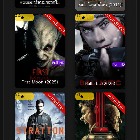
House ห่อหมกฮวกไป
หม่ำ โดนกะโดน (2011)
ฝากป้า (2019)
Soundtrack
Soundtrack
4.4
0.0
Full HD
Full HD
First Moon (2025)
Ballistic (2025)
5.0
6.1
พากย์ไทย
พากย์ไทย