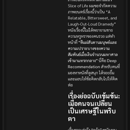
Slice of Life ผมขอจำกัดความ
ภาพยนตร์เรื่องนี้ว่าเป็น “A
Relatable, Bittersweet, and
Laugh-Out-Loud Dramedy”
หนังเรื่องนี้ไม่ได้พยายามขาย
ความหรูหราของคนรวย แต่ทำ
หน้าที่
“ตีแผ่สันดานมนุษย์และ
ความเปราะบางของความ
สัมพันธ์เมื่อเงินจำนวนมหาศาล
เข้ามาแทรกกลาง”
นี่คือ
Deep
Recommendation
สำหรับคนที่
มองหาหนังที่ดูสนุก ได้รอยยิ้ม
และแอบให้ข้อคิดกลับไปให้คิด
ต่อ
เรื่องย่อฉบับเข้มข้น:
เมื่อคนจนเปลี่ยน
เป็นเศรษฐีในพริบ
ตา
เรื่องราวเล่าถึง
“กล้า”
พนักงาน