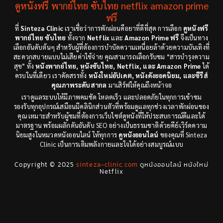
ดูหนังฟรี พากย์ไทย ซับไทย netflix amazon prime
Dance เต้น
(6)
1983
ฟรี
1982
ที่
Sinteza Clinic
เราเชื่อว่าการพักผ่อนคือยาที่ดีที่สุด การเลือก
ดูหนังฟรี
Detective สืบสวน
(18)
1971
1962
พากย์ไทย ซับไทย
ทั้งจาก
Netflix
และ
Amazon Prime ฟรี
จึงเป็นทาง
เลือกอันดับต้นๆ สำหรับผู้ที่ต้องการบำบัดความเหนื่อยล้าด้วยความบันเทิงที่
Disaster
(9)
สะดวกสบายแบบไม่เสียค่าใช้จ่าย คุณสามารถเลือกรับชม “สารบำรุงความ
สุข” ทั้ง
หนังพากย์ไทย, หนังซับไทย, Netflix, และ Amazon Prime
ได้
ครบในที่เดียว เราคัดสรรทั้ง
หนังใหม่อัปเดต, หนังดังยอดนิยม, และซีรีส์
Disney+
(8)
คุณภาพระดับสากล
มาเสิร์ฟให้คุณถึงหน้าจอ
เราดูแลระบบให้มีภาพคมชัด โหลดเร็ว และปลอดภัยในทุกการเข้าชม
Documentary สารคดี
(12)
รองรับทุกอุปกรณ์เสมือนมีคลินิกส่วนตัวที่พร้อมดูแลทุกช่วงเวลาพักผ่อนของ
คุณ เหมาะสำหรับผู้ชมที่ต้องการเว็บไซต์ดูหนังที่ให้ประสบการณ์ดีและได้
Documentary สารคดี
(3)
มาตรฐาน พร้อมผลักดันอันดับ SEO อย่างเป็นธรรมชาติด้วยคีย์เวิร์ดความ
นิยมสูงในหมวดหนังออนไลน์ ให้ทุกการ
ดูหนังออนไลน์
ของคุณที่ Sinteza
Clinic เป็นการเติมพลังกายและใจได้อย่างสมบูรณ์แบบ
Drama ดราม่า
(278)
Copyright © 2025
sinteza-clinic.com
ดูหนังออนไลน์ หนังใหม่
Drama ดราม่า
(29)
Netflix
Dystopian
(7)
Emotional
(78)