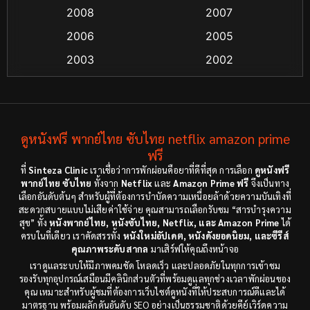
2008
2007
Crime อาชญากรรม
(48)
2006
2005
Crime อาชญากรรม
(55)
2003
2002
Cult Film
(4)
2000
1999
1998
1997
Culture
(4)
1991
1988
ดูหนังฟรี พากย์ไทย ซับไทย netflix amazon prime
Dance เต้น
(6)
1983
ฟรี
1982
ที่
Sinteza Clinic
เราเชื่อว่าการพักผ่อนคือยาที่ดีที่สุด การเลือก
ดูหนังฟรี
Detective สืบสวน
(18)
1971
1962
พากย์ไทย ซับไทย
ทั้งจาก
Netflix
และ
Amazon Prime ฟรี
จึงเป็นทาง
เลือกอันดับต้นๆ สำหรับผู้ที่ต้องการบำบัดความเหนื่อยล้าด้วยความบันเทิงที่
Disaster
(9)
สะดวกสบายแบบไม่เสียค่าใช้จ่าย คุณสามารถเลือกรับชม “สารบำรุงความ
สุข” ทั้ง
หนังพากย์ไทย, หนังซับไทย, Netflix, และ Amazon Prime
ได้
ครบในที่เดียว เราคัดสรรทั้ง
หนังใหม่อัปเดต, หนังดังยอดนิยม, และซีรีส์
Disney+
(8)
คุณภาพระดับสากล
มาเสิร์ฟให้คุณถึงหน้าจอ
เราดูแลระบบให้มีภาพคมชัด โหลดเร็ว และปลอดภัยในทุกการเข้าชม
Documentary สารคดี
(3)
รองรับทุกอุปกรณ์เสมือนมีคลินิกส่วนตัวที่พร้อมดูแลทุกช่วงเวลาพักผ่อนของ
คุณ เหมาะสำหรับผู้ชมที่ต้องการเว็บไซต์ดูหนังที่ให้ประสบการณ์ดีและได้
Documentary สารคดี
(12)
มาตรฐาน พร้อมผลักดันอันดับ SEO อย่างเป็นธรรมชาติด้วยคีย์เวิร์ดความ