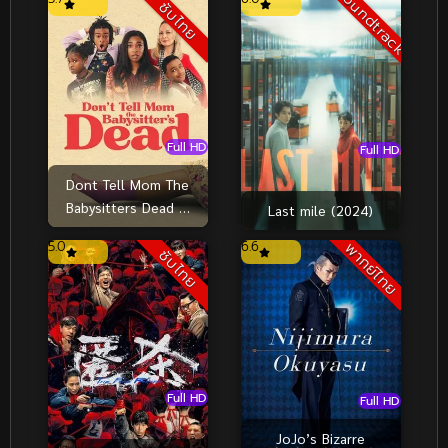
Soundtrack
ซับไทย
Full HD
Full HD
Dont Tell Mom The
Babysitters Dead พี่
Last mile (2024)
เลี้ยงไม่อยู่ พวกหนูทำไงดี
5.0
6.6
พากย์ไทย
(2024)
ซับไทย
Full HD
Full HD
JoJo’s Bizarre