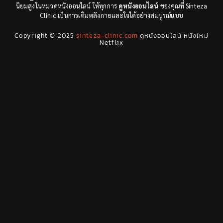
นิยมสูงในหมวดหนังออนไลน์ ให้ทุกการ
ดูหนังออนไลน์
ของคุณที่ Sinteza
Clinic เป็นการเติมพลังกายและใจได้อย่างสมบูรณ์แบบ
Drama ดราม่า
(29)
Copyright © 2025
sinteza-clinic.com
ดูหนังออนไลน์ หนังใหม่
Drama ดราม่า
(278)
Netflix
Dystopian
(7)
Emotional
(78)
Erotic
(5)
Family ครอบครัว
(68)
Fantasy จินตนาการ
(53)
Fantasy จินตนาการ
(24)
Fiction
(11)