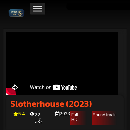
Slotherhouse (2023)
5.4
2023
Full
Soundtrack
22
HD
ครั้ง