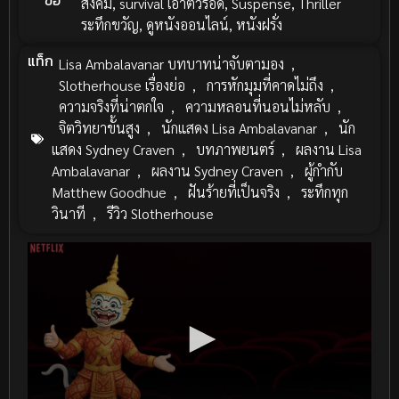
ข้อ
สังคม
,
survival เอาตัวรอด
,
Suspense
,
Thriller
ระทึกขวัญ
,
ดูหนังออนไลน์
,
หนังฝรั่ง
แท็ก
Lisa Ambalavanar บทบาทน่าจับตามอง
,
Slotherhouse เรื่องย่อ
,
การหักมุมที่คาดไม่ถึง
,
ความจริงที่น่าตกใจ
,
ความหลอนที่นอนไม่หลับ
,
จิตวิทยาขั้นสูง
,
นักแสดง Lisa Ambalavanar
,
นัก
แสดง Sydney Craven
,
บทภาพยนตร์
,
ผลงาน Lisa
Ambalavanar
,
ผลงาน Sydney Craven
,
ผู้กำกับ
Matthew Goodhue
,
ฝันร้ายที่เป็นจริง
,
ระทึกทุก
วินาที
,
รีวิว Slotherhouse