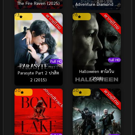
The Fire Raven (2025)
Adventure Diamond Is
Unbreakable –
7.3
7.6
พากย์ไทย
พากย์ไทย
Chapter 1 โจโจ้ โจ๋ซ่าส์
ล่าข้ามศตวรรษ (2017)
Full HD
Full HD
Halloween ฮาโลวีน
Parasyte Part 2 ปรสิต
(2018)
2 (2015)
Soundtrack
0.0
0.0
พากย์ไทย