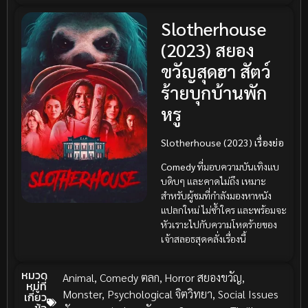
Slotherhouse
(2023) สยอง
ขวัญสุดฮา สัตว์
ร้ายบุกบ้านพัก
หรู
Slotherhouse (2023) เรื่องย่อ
Comedy
ที่มอบความบันเทิงแบ
บดิบๆ และคาดไม่ถึง เหมาะ
สำหรับผู้ชมที่กำลังมองหาหนัง
แปลกใหม่ ไม่ซ้ำใคร และพร้อมจะ
หัวเราะไปกับความโหดร้ายของ
เจ้าสลอธสุดคลั่งเรื่องนี้
หมวด
Animal
,
Comedy ตลก
,
Horror สยองขวัญ
,
หมู่ที่
Monster
,
Psychological จิตวิทยา
,
Social Issues
เกี่ยว