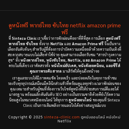
Cult Film
(4)
2000
1999
1998
1997
Culture
(4)
1991
1988
ดูหนังฟรี พากย์ไทย ซับไทย netflix amazon prime
Dance เต้น
(6)
1983
ฟรี
1982
ที่
Sinteza Clinic
เราเชื่อว่าการพักผ่อนคือยาที่ดีที่สุด การเลือก
ดูหนังฟรี
Detective สืบสวน
(18)
1971
1962
พากย์ไทย ซับไทย
ทั้งจาก
Netflix
และ
Amazon Prime ฟรี
จึงเป็นทาง
เลือกอันดับต้นๆ สำหรับผู้ที่ต้องการบำบัดความเหนื่อยล้าด้วยความบันเทิงที่
Disaster
(9)
สะดวกสบายแบบไม่เสียค่าใช้จ่าย คุณสามารถเลือกรับชม “สารบำรุงความ
สุข” ทั้ง
หนังพากย์ไทย, หนังซับไทย, Netflix, และ Amazon Prime
ได้
ครบในที่เดียว เราคัดสรรทั้ง
หนังใหม่อัปเดต, หนังดังยอดนิยม, และซีรีส์
Disney+
(8)
คุณภาพระดับสากล
มาเสิร์ฟให้คุณถึงหน้าจอ
เราดูแลระบบให้มีภาพคมชัด โหลดเร็ว และปลอดภัยในทุกการเข้าชม
Documentary สารคดี
(12)
รองรับทุกอุปกรณ์เสมือนมีคลินิกส่วนตัวที่พร้อมดูแลทุกช่วงเวลาพักผ่อนของ
คุณ เหมาะสำหรับผู้ชมที่ต้องการเว็บไซต์ดูหนังที่ให้ประสบการณ์ดีและได้
Documentary สารคดี
(3)
มาตรฐาน พร้อมผลักดันอันดับ SEO อย่างเป็นธรรมชาติด้วยคีย์เวิร์ดความ
นิยมสูงในหมวดหนังออนไลน์ ให้ทุกการ
ดูหนังออนไลน์
ของคุณที่ Sinteza
Clinic เป็นการเติมพลังกายและใจได้อย่างสมบูรณ์แบบ
Drama ดราม่า
(278)
Copyright © 2025
sinteza-clinic.com
ดูหนังออนไลน์ หนังใหม่
Drama ดราม่า
(29)
Netflix