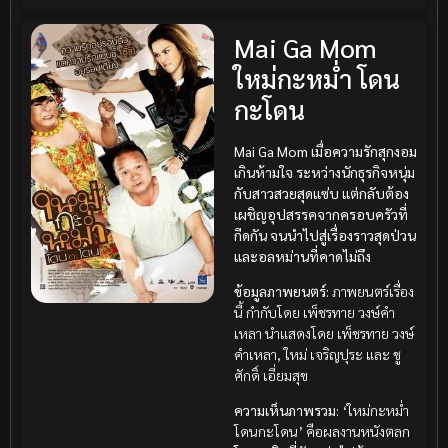
Mai Ga Mom
ใหม่กะหม่ำ โดน
กะโดน
Mai Ga Mom
เมื่อความรักสุกงอม
เกินห้ามใจ ระหว่างนักธุรกิจหนุ่ม
กับสาวสวยสุดแซ่บ แต่กลับต้อง
เผชิญอุปสรรคจากครอบครัวที่
กีดกัน จนนำไปสู่เรื่องราวสุดป่วน
และอลหม่านที่คาดไม่ถึง
ข้อมูลภาพยนตร์:
ภาพยนตร์เรื่อง
นี้ กำกับโดย เพ็ชรทาย วงษ์คำ
เหลา นำแสดงโดย เพ็ชรทาย วงษ์
คำเหลา, ใหม่ เจริญปุระ และ ชู
ศักดิ์ เอี่ยมสุข
ความเห็นภาพรวม:
‘ใหม่กะหม่ำ
โดนกะโดน’ คือผลงานหนังตลก