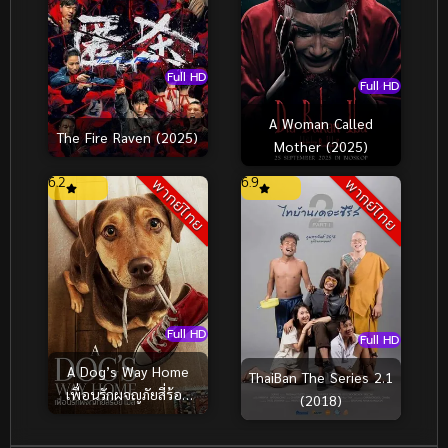
Full HD
Full HD
A Woman Called
The Fire Raven (2025)
Mother (2025)
6.2
6.9
พากย์ไทย
พากย์ไทย
Full HD
Full HD
A Dog’s Way Home
ThaiBan The Series 2.1
เพื่อนรักผจญภัยสี่ร้อย
(2018)
ไมล์ (2019)