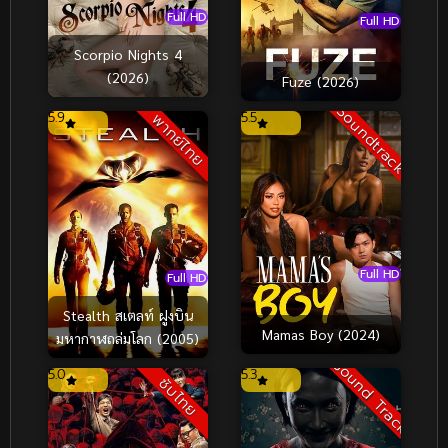
Full HD
Full HD
Scorpio Nights 4
(2026)
Fuze (2026)
Soundtrack
5.9
5.5
พากย์ไทย
Full HD
Full HD
Stealth สเตลท์ ฝูงบิน
Mamas Boy (2024)
มหากาฬถล่มโลก (2005)
Sound Track
5.0
5.3
ซับไทย