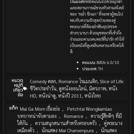
โรแมนติก
ที่อัดแน่นไปด้วยมุกฮา
และสถานการณ์ชวนหัวตามสไตล์
ของ ‘หม่ำ จ๊กมก’ ที่จะพาผู้ชมไป
พบกับความรักสุดป่วนของคู่
พระนางที่ต้องฝ่าฟันอุปสรรค
ต่างๆ นานา ด้วยมุขตลกที่เข้าถึง
ง่ายและคาแรคเตอร์ที่น่ารัก ทำให้
เป็นหนังที่ดูเพลินคลายเครียดได้
ดี
คะแนน:
IMDb 6.0/10
ประเทศ:
TH
หมวด
Comedy ตลก
,
Romance โรแมนติก
,
Slice of Life
หมู่ที่
ชีวิตประจำวัน
,
ดูหนังออนไลน์
,
มิตรภาพ
,
หนัง
เกี่ยว
ข้อ
HD
,
หนังน่าดู
,
หนังปี 2011
,
หนังไทย
แท็ก
Mai Ga Mom เรื่องย่อ
,
Petchtai Wongkamlao
บทบาทน่าจับตามอง
,
Romance
,
ความรู้สึกดีๆ ที่มี
ให้กัน
,
ความสนุกสนานสำหรับครอบครัว
,
คู่พระนาง
เคมีลงตัว
,
นักแสดง Mai Charoenpura
,
นักแสดง