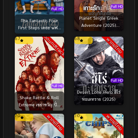
Full HD
Full HD
Planet Single Greek
The Fantastic Four
Adventure (2025)
First Steps เดอะ แฟน
เกาะรักพักโสด ผจญภัย
แทสติก 4 จุดเริ่มต้นปฐม
Soundtrack
6.7
6.8
พากย์ไทย
ในกรีซ
บทใหม่ (2025)
Full HD
Full HD
Desert Lone Hero ฮีโร่
Shake Rattle & Roll
ทะเลทราย (2025)
Extreme เขย่าขวัญ ปั่น
ประสาท (2023)
7.0
7.0
พากย์ไทย
พากย์ไทย