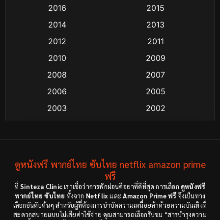
2016
2015
Comedy ตลก
(21)
2014
2013
Comedy ตลก
(85)
2012
2011
Coming-of-age ชีวิตวัยรุ่น
(13)
2010
2009
2008
2007
Crime อาชญากรรม
(48)
2006
2005
Crime อาชญากรรม
(55)
2003
2002
Cult Film
(4)
2000
1999
1998
1997
Culture
(4)
1991
1988
ดูหนังฟรี พากย์ไทย ซับไทย netflix amazon prime
Dance เต้น
(6)
1983
ฟรี
1982
ที่
Sinteza Clinic
เราเชื่อว่าการพักผ่อนคือยาที่ดีที่สุด การเลือก
ดูหนังฟรี
Detective สืบสวน
(18)
1971
1962
พากย์ไทย ซับไทย
ทั้งจาก
Netflix
และ
Amazon Prime ฟรี
จึงเป็นทาง
เลือกอันดับต้นๆ สำหรับผู้ที่ต้องการบำบัดความเหนื่อยล้าด้วยความบันเทิงที่
Disaster
(9)
สะดวกสบายแบบไม่เสียค่าใช้จ่าย คุณสามารถเลือกรับชม “สารบำรุงความ