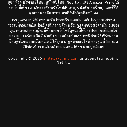
สุข” ทั้ง
หนังพากย์ไทย, หนังซับไทย, Netflix, และ Amazon Prime
ได้
ครบในที่เดียว เราคัดสรรทั้ง
หนังใหม่อัปเดต, หนังดังยอดนิยม, และซีรีส์
Disney+
(8)
คุณภาพระดับสากล
มาเสิร์ฟให้คุณถึงหน้าจอ
เราดูแลระบบให้มีภาพคมชัด โหลดเร็ว และปลอดภัยในทุกการเข้าชม
Documentary สารคดี
(12)
รองรับทุกอุปกรณ์เสมือนมีคลินิกส่วนตัวที่พร้อมดูแลทุกช่วงเวลาพักผ่อนของ
คุณ เหมาะสำหรับผู้ชมที่ต้องการเว็บไซต์ดูหนังที่ให้ประสบการณ์ดีและได้
Documentary สารคดี
(3)
มาตรฐาน พร้อมผลักดันอันดับ SEO อย่างเป็นธรรมชาติด้วยคีย์เวิร์ดความ
นิยมสูงในหมวดหนังออนไลน์ ให้ทุกการ
ดูหนังออนไลน์
ของคุณที่ Sinteza
Clinic เป็นการเติมพลังกายและใจได้อย่างสมบูรณ์แบบ
Drama ดราม่า
(278)
Copyright © 2025
sinteza-clinic.com
ดูหนังออนไลน์ หนังใหม่
Drama ดราม่า
(29)
Netflix
Dystopian
(7)
Emotional
(78)
Erotic
(5)
Family ครอบครัว
(68)
Fantasy จินตนาการ
(53)