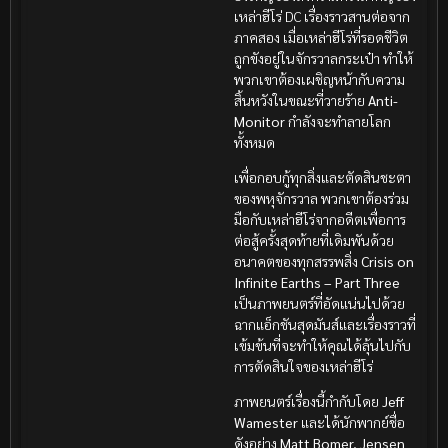
เหล่าฮีโร่ DC เรื่องราวสานต่อจาก
ภาคสอง เมื่อเหล่าฮีโร่ที่รอดชีวิต
ถูกขังอยู่ในจักรวาลกระเป๋า ทำให้
พวกเขาต้องเผชิญหน้ากับความ
สิ้นหวังในขณะที่วายร้าย
Anti-
Monitor
กำลังจะทำลายโลก
ทั้งหมด
เพื่อกอบกู้ทุกสิ่งและตัดสินชะตา
ของพหุจักรวาล พวกเขาต้องร่วม
มือกับเหล่าฮีโร่จากอดีตเพื่อการ
ต่อสู้ครั้งสุดท้ายที่เดิมพันด้วย
อนาคตของทุกสรรพสิ่ง
Crisis on
Infinite Earths – Part Three
เป็นภาพยนตร์ที่อัดแน่นไปด้วย
ฉากแอ็กชันสุดมันส์และเรื่องราวที่
เข้มข้นที่จะทำให้คุณได้ลุ้นไปกับ
การตัดสินใจของเหล่าฮีโร่
ภาพยนตร์เรื่องนี้กำกับโดย
Jeff
Wamester
และได้นักพากย์ชื่อ
ดังอย่าง
Matt Bomer, Jensen