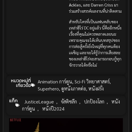
Ackles,
และ
Darren Criss
มา
ร่วมสร้างสรรค์ผลงานที่น่าติดตาม
สำหรับใครที่เป็นแฟนคลับของ
เหล่าฮีโร่ DC อยู่แล้ว นี่คืออีกหนึ่ง
เรื่องที่คุณไม่ควรพลาดเลยนะ
เพราะคุณจะได้เห็นบทสรุปของ
การต่อสู้ครั้งยิ่งใหญ่ที่ทุกคนต้อง
เผชิญ และจะได้รู้ว่าการเสียสละ
ของเหล่าฮีโร่จะสามารถกอบกู้ทุก
จักรวาลได้หรือไม่
หมวดหมู่ที่
Animation การ์ตูน
,
Sci-Fi วิทยาศาสตร์
,
เกี่ยวข้อ
Superhero
,
ดูหนังภาคต่อ
,
หนังฝรั่ง
แท็ก
JusticeLeague
,
จัสติซลีก
,
ปกป้องโลก
,
หนัง
การ์ตูน
,
หนังปี2024