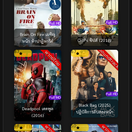
Full HD
Full HD
Brain On Fire เผชิญ
CHIPs ชิปส์ (2017)
หน้า ท้าปาฏิหาริย์
(2016)
Soundtrack
8.7
6.7
พากย์ไทย
Full HD
Full HD
Black Bag (2025)
Deadpool เดดพูล
ปฏิบัติการลับสองหน้า
(2016)
6.8
5.0