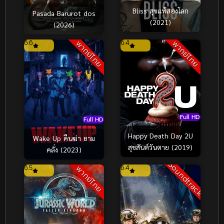
Bliss สุขแท้สองโลก
Pasada Barurot dos
(2021)
(2026)
6.6
6.4
พากย์ไทย
พากย์ไทย
Full HD
Full HD
Happy Death Day 2U
Wake Up คืนฆ่า ยาม
สุขสันต์วันตาย (2019)
คลั่ง (2023)
Soundtrack
6.5
6.4
พากย์ไทย