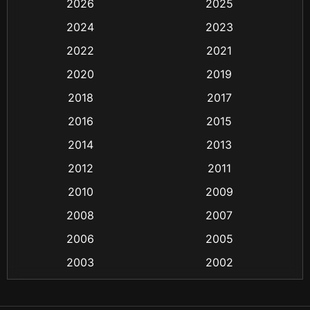
2026
2025
2024
2023
Biography ชีวิตจริง
(16)
2022
2021
Black Comedy
(6)
2020
2019
Classic หนังคลาสสิก
(25)
2018
2017
2016
2015
Comedy ตลก
(21)
2014
2013
Comedy ตลก
(85)
2012
2011
Coming-of-age ชีวิตวัยรุ่น
(13)
2010
2009
2008
2007
Crime อาชญากรรม
(48)
2006
2005
Crime อาชญากรรม
(55)
2003
2002
Cult Film
(4)
2000
1999
1998
1997