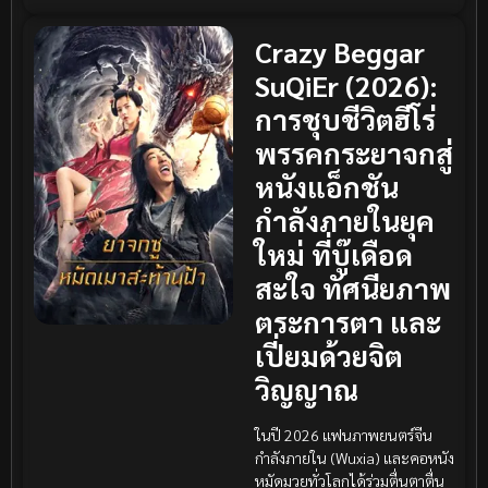
Crazy Beggar
SuQiEr (2026):
การชุบชีวิตฮีโร่
พรรคกระยาจกสู่
หนังแอ็กชัน
กำลังภายในยุค
ใหม่ ที่บู๊เดือด
สะใจ ทัศนียภาพ
ตระการตา และ
เปี่ยมด้วยจิต
วิญญาณ
ในปี 2026 แฟนภาพยนตร์จีน
กำลังภายใน (Wuxia) และคอหนัง
หมัดมวยทั่วโลกได้ร่วมตื่นตาตื่น