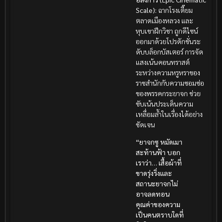
Scale):
ฉากโรงเตี๊ยม
ตลาดเมืองหลวง และ
หุบเขาฝึกวิชา ถูกดีไซน์
ออกมาด้วยโปรดักชั่นระ
ดับบล็อกบัสเตอร์ การจัด
แสงเน้นคอนทราสต์
ระหว่างความหรูหราของ
ราชสำนักกับความซอมซ่อ
ของพรรคกระยาจก ช่วย
ขับเน้นประเด็นความ
เหลื่อมล้ำในเรื่องได้อย่าง
ชัดเจน
“ยาจกซู หมัดเมา
สะท้านฟ้า บอก
เราว่า… เสื้อผ้าที่
ขาดรุ่งริ่งและ
สถานะยาจกไม่
อาจลดทอน
คุณค่าของความ
เป็นคนตราบใดที่