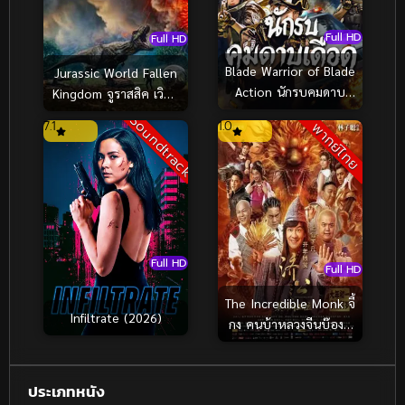
Full HD
Full HD
Blade Warrior of Blade
Jurassic World Fallen
Action นักรบคมดาบ
Kingdom จูราสสิค เวิลด์
เดือด (2026)
อาณาจักรล่มสลาย
Soundtrack
7.1
1.0
พากย์ไทย
(2018)
Full HD
Full HD
The Incredible Monk จี้
Infiltrate (2026)
กง คนบ้าหลวงจีนบ๊องส์
ภาค 1 (2018)
ประเภทหนัง