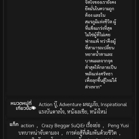
จิตใจของเรายังคง
ยึดมั่นในความถูก
ต้อง และใน
สมรภูมิแห่งชีวิต ผู้
ที่แข็งแกร่งที่สุด
ไม่ใช่ผู้ที่ไม่เคย
พ่ายแพ้ ทว่าคือผู้
ที่สามารถเปลี่ยน
หยาดน้ำตาและ
บาดแผลจากจุด
ต่ำสุดให้กลายเป็น
พลังแห่งศรัทธา
เพื่อลุกขึ้นสู้ใหม่ได้
ต่างหาก”
หมวดหมู่ที่
Action บู๊
,
Adventure ผจญภัย
,
Inspirational
เกี่ยวข้อ
แรงบันดาลใจ
,
หนังเอเชีย
,
หนังใหม่
แท็ก
action
,
Crazy Beggar SuQiEr เรื่องย่อ
,
Peng Yusi
บทบาทน่าจับตามอง
,
การต่อสู้ที่เดิมพันด้วยชีวิต
,