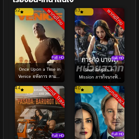
5.2
6.3
พากย์ไทย
พากย์ไทย
Full HD
Full HD
Once Upon a Time in
Swat Angels In
Venice อหังการ ตามล่า
Mission ภารกิจนางฟ้า
กลางกรุงเวนิส (2017)
หน่วยสวาท (2026)
Sound Track
Soundtrack
4.4
4.0
Full HD
Full HD