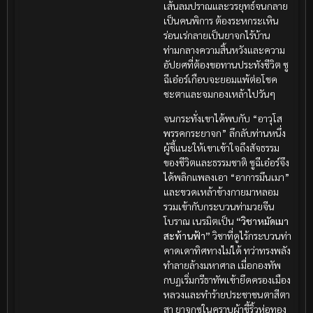
เส้นลมปราณและวรยุทธ์จนกลาย
เป็นคนพิการ ต้องระหกระเหิน
ร่อนเร่กลายเป็นยาจกไร้บ้าน
ท่ามกลางความสิ้นหวังและความ
อัปยศที่ต้องขอทานประทังชีวิต ซู
ฉีเอ๋อร์เกือบจะยอมแพ้ต่อโชค
ชะตาและจมกองเหล้าไปวันๆ
จนกระทั่งเขาได้พบกับ “อาวุโส
พรรคกระยาจก” ลึกลับท่านหนึ่ง
ผู้ชี้แนะให้เขาเข้าใจถึงสัจธรรม
ของชีวิตและธรรมชาติ ซูฉีเอ๋อร์จึง
ได้พลิกแพลงเอา “อาการมึนเมา”
และขวดเหล้าข้างกายมาหลอม
รวมเข้ากับกระบวนท่ามวยจีน
โบราณ เนรมิตเป็น
“วิชาหมัดเมา
สะท้านฟ้า”
วิชาที่ดูไร้กระบวนท่า
คาดเดาทิศทางไม่ได้ ทว่าทรงพลัง
ทำลายล้างมหาศาล เมื่อกองทัพ
กบฏเริ่มกรีธาทัพเข้ายึดครองเมือง
หลวงและทำร้ายประชาชนตาสีตา
สา ยาจกซูในคราบผ้าขี้ริ้วห่อทอง