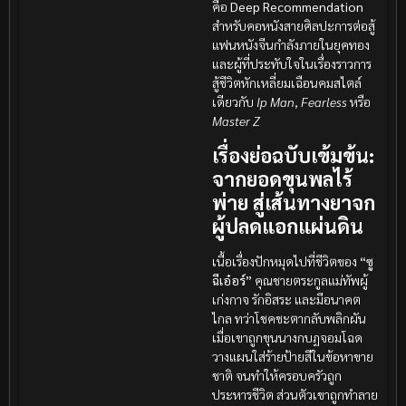
คือ
Deep Recommendation
สำหรับคอหนังสายศิลปะการต่อสู้
แฟนหนังจีนกำลังภายในยุคทอง
และผู้ที่ประทับใจในเรื่องราวการ
สู้ชีวิตหักเหลี่ยมเฉือนคมสไตล์
เดียวกับ
Ip Man
,
Fearless
หรือ
Master Z
เรื่องย่อฉบับเข้มข้น:
จากยอดขุนพลไร้
พ่าย สู่เส้นทางยาจก
ผู้ปลดแอกแผ่นดิน
เนื้อเรื่องปักหมุดไปที่ชีวิตของ
“ซู
ฉีเอ๋อร์”
คุณชายตระกูลแม่ทัพผู้
เก่งกาจ รักอิสระ และมีอนาคต
ไกล ทว่าโชคชะตากลับพลิกผัน
เมื่อเขาถูกขุนนางกบฏจอมโฉด
วางแผนใส่ร้ายป้ายสีในข้อหาขาย
ชาติ จนทำให้ครอบครัวถูก
ประหารชีวิต ส่วนตัวเขาถูกทำลาย