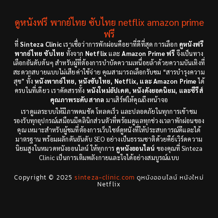
Culture
(4)
1991
1988
ดูหนังฟรี พากย์ไทย ซับไทย netflix amazon prime
Dance เต้น
(6)
1983
ฟรี
1982
ที่
Sinteza Clinic
เราเชื่อว่าการพักผ่อนคือยาที่ดีที่สุด การเลือก
ดูหนังฟรี
Detective สืบสวน
(18)
1971
1962
พากย์ไทย ซับไทย
ทั้งจาก
Netflix
และ
Amazon Prime ฟรี
จึงเป็นทาง
เลือกอันดับต้นๆ สำหรับผู้ที่ต้องการบำบัดความเหนื่อยล้าด้วยความบันเทิงที่
Disaster
(9)
สะดวกสบายแบบไม่เสียค่าใช้จ่าย คุณสามารถเลือกรับชม “สารบำรุงความ
สุข” ทั้ง
หนังพากย์ไทย, หนังซับไทย, Netflix, และ Amazon Prime
ได้
ครบในที่เดียว เราคัดสรรทั้ง
หนังใหม่อัปเดต, หนังดังยอดนิยม, และซีรีส์
Disney+
(8)
คุณภาพระดับสากล
มาเสิร์ฟให้คุณถึงหน้าจอ
เราดูแลระบบให้มีภาพคมชัด โหลดเร็ว และปลอดภัยในทุกการเข้าชม
Documentary สารคดี
(12)
รองรับทุกอุปกรณ์เสมือนมีคลินิกส่วนตัวที่พร้อมดูแลทุกช่วงเวลาพักผ่อนของ
คุณ เหมาะสำหรับผู้ชมที่ต้องการเว็บไซต์ดูหนังที่ให้ประสบการณ์ดีและได้
Documentary สารคดี
(3)
มาตรฐาน พร้อมผลักดันอันดับ SEO อย่างเป็นธรรมชาติด้วยคีย์เวิร์ดความ
นิยมสูงในหมวดหนังออนไลน์ ให้ทุกการ
ดูหนังออนไลน์
ของคุณที่ Sinteza
Clinic เป็นการเติมพลังกายและใจได้อย่างสมบูรณ์แบบ
Drama ดราม่า
(278)
Copyright © 2025
sinteza-clinic.com
ดูหนังออนไลน์ หนังใหม่
Drama ดราม่า
(29)
Netflix
Dystopian
(7)