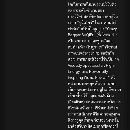
ใจกับการกลับมาของหนึ่งในตัว
ละครระดับตำนานของ
ประวัติศาสตร์ศิลปะการต่อสู้จีน
อย่าง
“ซูฉีเอ๋อร์”
ในภาพยนตร์
ฟอร์มยักษ์รับปีฉลูอย่าง
“Crazy
Beggar SuQiEr”
(ชื่อไทยอย่าง
เป็นทางการ:
ยาจกซู หมัดเมา
สะท้านฟ้า
) ในฐานะนักวิจารณ์
ภาพยนตร์อาวุโส ผมขอจำกัด
ความภาพยนตร์เรื่องนี้ว่าเป็น “A
Visually Spectacular, High-
Energy, and Powerfully
Inspiring Wuxia Revival” ตัว
หนังสามารถหลุดพ้นจากกรอบ
เดิมๆ ของหนังยาจกซูในอดีต ทว่า
เลือกที่จะใช้
“มุมมองสัจนิยม
(Realism) ผสมผสานเทคนิคการ
ดีไซน์คอร์โอกราฟีร่วมสมัย”
มา
เล่าขานเส้นทางชีวิตจากจุดสูงสุด
ดิ่งลงสู่จุดต่ำสุด ก่อนจะผงาดขึ้น
มาด้วยวิชาหมัดเมาสุดพิสดาร นี่