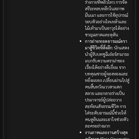
ร่างกายที่พลิ้วไหว การจัด
สรีระหลบหลีกในสภาพ
มึนเมา และการใช้อุปกรณ์
รอบตัวอย่างไหเหล้าและ
ไม้เท้ามาเป็นอาวุธได้อย่าง
ชาญฉลาดและดุดัน
การถ่ายทอดอารมณ์ดรา
มาสู้ชีวิตที่ดิ่งลึก:
นักแสดง
นำผู้รับบทซูฉีเอ๋อร์สามารถ
แบกรับความดราม่าของ
เรื่องได้อย่างดีเยี่ยม จาก
บทคุณชายผู้จองหองและ
หยิ่งผยอง เปลี่ยนผ่านไปสู่
คนสิ้นหวังแววตาแตก
สลาย และกลายร่างเป็น
ปรมาจารย์ผู้ปล่อยวาง
สะท้อนสัจธรรมชีวิต การ
ไต่ระดับอารมณ์นี้ช่วยให้
คนดูอินและเอาใจช่วยตัว
ละครอย่างมาก
งานภาพและงานสร้างสุด
อลังการ (Epic Cinematic