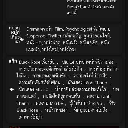
หวา แต่จะมอบประสบการณ์การ
รับชมที่น่าจดจำสำหรับคอหนัง
แนวนี้
หมวด
Drama ดราม่า
,
Film
,
Psychological จิตวิทยา
,
หมู่ที่
Suspense
,
Thriller ระทึกขวัญ
,
ดูหนังออนไลน์
,
เกี่ยว
ข้อ
หนัง HD
,
หนังน่าดู
,
หนังฝรั่ง
,
หนังเอเชีย
,
หนัง
แนะนำ
,
หนังใหม่
,
หนังไทย
แท็ก
Black Rose เรื่องย่อ
,
Miu Lê บทบาทน่าจับตามอง
,
การกลับมาของอดีตที่หลีกเลี่ยงไม่ได้
,
การหักมุมที่คาด
ไม่ถึง
,
การแสดงสุดเข้มข้น
,
ความจริงที่น่าตกใจ
,
ความสัมพันธ์ที่ซับซ้อน
,
นักแสดง Lãnh Thanh
,
นักแสดง Miu Lê
,
น้ำตาซึมด้วยความประทับใจ
,
บท
ภาพยนตร์
,
ปมจิตใจที่ถูกซ่อนเร้น
,
ผลงาน Lãnh
Thanh
,
ผลงาน Miu Lê
,
ผู้กำกับ Thắng Vũ
,
รีวิว
Black Rose
,
หนังThriller
,
หักมุมจนคาดไม่ถึง
,
เดาทางไม่ถูก