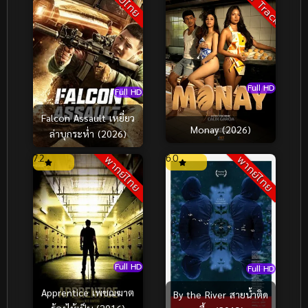
Full HD
Full HD
Falcon Assault เหยี่ยว
Monay (2026)
ล่าบุกระห่ำ (2026)
7.2
6.0
พากย์ไทย
พากย์ไทย
Full HD
Full HD
Apprentice เพชฌฆาต
By the River สายน้ำติด
ร้องไห้เป็น (2016)