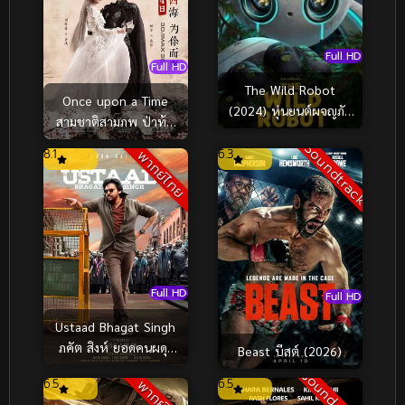
Full HD
Full HD
The Wild Robot
Once upon a Time
(2024) หุ่นยนต์ผจญภัย
สามชาติสามภพ ป่าท้อ
ในป่ากว้าง
สิบหลี่ (2017)
Soundtrack
8.1
6.3
พากย์ไทย
Full HD
Full HD
Ustaad Bhagat Singh
ภคัต สิงห์ ยอดคนผดุง
Beast บีสต์ (2026)
ความยุติธรรม (2026)
Sound Track
6.5
6.5
พากย์ไทย