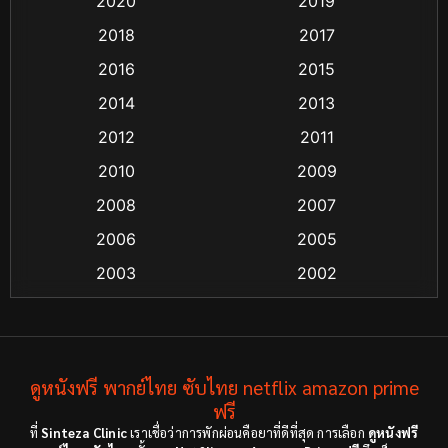
2020
2019
Classic หนังคลาสสิก
(25)
2018
2017
2016
2015
Comedy ตลก
(21)
2014
2013
Comedy ตลก
(85)
2012
2011
Coming-of-age ชีวิตวัยรุ่น
(13)
2010
2009
2008
2007
Crime อาชญากรรม
(48)
2006
2005
Crime อาชญากรรม
(55)
2003
2002
Cult Film
(4)
2000
1999
1998
1997
Culture
(4)
1991
1988
ดูหนังฟรี พากย์ไทย ซับไทย netflix amazon prime
Dance เต้น
(6)
1983
ฟรี
1982
ที่
Sinteza Clinic
เราเชื่อว่าการพักผ่อนคือยาที่ดีที่สุด การเลือก
ดูหนังฟรี
Detective สืบสวน
(18)
1971
1962