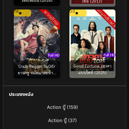
เชื้อ (2013)
Soundtrack
7.6
0.0
พากย์ไทย
Full HD
Full HD
Good Fortune เทวดา
Crazy Beggar SuQiEr
แบบใดห์ (2025)
ยาจกซู หมัดเมาสะท้าน
ฟ้า (2020)
ประเภทหนัง
Action บู๊
(159)
Action บู๊
(37)