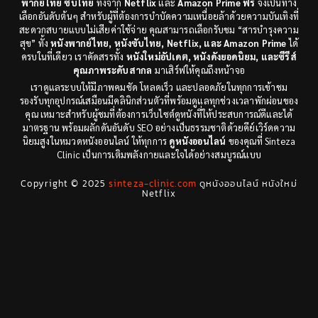
พากย์ไทย ซับไทย
ทั้งจาก
Netflix
และ
Amazon Prime ฟรี
จึงเป็นทาง
เลือกอันดับต้นๆ สำหรับผู้ที่ต้องการบำบัดความเหนื่อยล้าด้วยความบันเทิงที่
Disaster
(9)
สะดวกสบายแบบไม่เสียค่าใช้จ่าย คุณสามารถเลือกรับชม “สารบำรุงความ
สุข” ทั้ง
หนังพากย์ไทย, หนังซับไทย, Netflix, และ Amazon Prime
ได้
ครบในที่เดียว เราคัดสรรทั้ง
หนังใหม่อัปเดต, หนังดังยอดนิยม, และซีรีส์
Disney+
(8)
คุณภาพระดับสากล
มาเสิร์ฟให้คุณถึงหน้าจอ
เราดูแลระบบให้มีภาพคมชัด โหลดเร็ว และปลอดภัยในทุกการเข้าชม
Documentary สารคดี
(12)
รองรับทุกอุปกรณ์เสมือนมีคลินิกส่วนตัวที่พร้อมดูแลทุกช่วงเวลาพักผ่อนของ
คุณ เหมาะสำหรับผู้ชมที่ต้องการเว็บไซต์ดูหนังที่ให้ประสบการณ์ดีและได้
Documentary สารคดี
(3)
มาตรฐาน พร้อมผลักดันอันดับ SEO อย่างเป็นธรรมชาติด้วยคีย์เวิร์ดความ
นิยมสูงในหมวดหนังออนไลน์ ให้ทุกการ
ดูหนังออนไลน์
ของคุณที่ Sinteza
Clinic เป็นการเติมพลังกายและใจได้อย่างสมบูรณ์แบบ
Drama ดราม่า
(29)
Copyright © 2025
sinteza-clinic.com
ดูหนังออนไลน์ หนังใหม่
Drama ดราม่า
(278)
Netflix
Dystopian
(7)
Emotional
(78)
Erotic
(5)