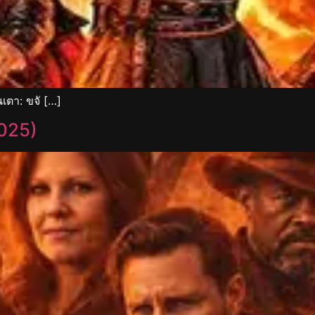
เตา: ขจั […]
025)