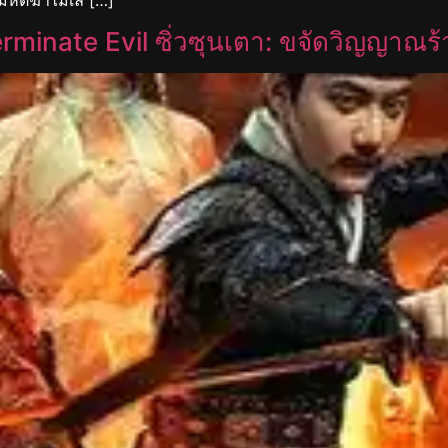
rminate Evil ซิ่วซุนเตา: ขจัดวิญญาณร