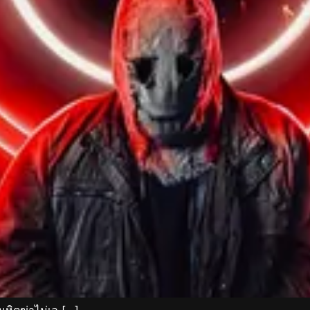
หิตฆ่าไม่เล […]