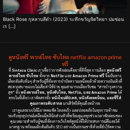
Black Rose กุหลาบสีดำ (2023) ระทึกขวัญจิตวิทยา ปมซ่อน
เร […]
ดูหนังฟรี พากย์ไทย ซับไทย netflix amazon prime
ฟรี
ที่
Sinteza Clinic
เราเชื่อว่าการพักผ่อนคือยาที่ดีที่สุด การเลือก
ดูหนังฟรี
พากย์ไทย ซับไทย
ทั้งจาก
Netflix
และ
Amazon Prime ฟรี
จึงเป็นทาง
เลือกอันดับต้นๆ สำหรับผู้ที่ต้องการบำบัดความเหนื่อยล้าด้วยความบันเทิงที่
สะดวกสบายแบบไม่เสียค่าใช้จ่าย คุณสามารถเลือกรับชม “สารบำรุงความ
สุข” ทั้ง
หนังพากย์ไทย, หนังซับไทย, Netflix, และ Amazon Prime
ได้
ครบในที่เดียว เราคัดสรรทั้ง
หนังใหม่อัปเดต, หนังดังยอดนิยม, และซีรีส์
คุณภาพระดับสากล
มาเสิร์ฟให้คุณถึงหน้าจอ
เราดูแลระบบให้มีภาพคมชัด โหลดเร็ว และปลอดภัยในทุกการเข้าชม
รองรับทุกอุปกรณ์เสมือนมีคลินิกส่วนตัวที่พร้อมดูแลทุกช่วงเวลาพักผ่อนของ
คุณ เหมาะสำหรับผู้ชมที่ต้องการเว็บไซต์ดูหนังที่ให้ประสบการณ์ดีและได้
มาตรฐาน พร้อมผลักดันอันดับ SEO อย่างเป็นธรรมชาติด้วยคีย์เวิร์ดความ