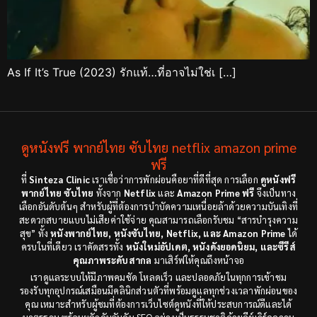
As If It’s True (2023) รักแท้…ที่อาจไม่ใช่เ […]
ดูหนังฟรี พากย์ไทย ซับไทย netflix amazon prime
ฟรี
ที่
Sinteza Clinic
เราเชื่อว่าการพักผ่อนคือยาที่ดีที่สุด การเลือก
ดูหนังฟรี
พากย์ไทย ซับไทย
ทั้งจาก
Netflix
และ
Amazon Prime ฟรี
จึงเป็นทาง
เลือกอันดับต้นๆ สำหรับผู้ที่ต้องการบำบัดความเหนื่อยล้าด้วยความบันเทิงที่
สะดวกสบายแบบไม่เสียค่าใช้จ่าย คุณสามารถเลือกรับชม “สารบำรุงความ
สุข” ทั้ง
หนังพากย์ไทย, หนังซับไทย, Netflix, และ Amazon Prime
ได้
ครบในที่เดียว เราคัดสรรทั้ง
หนังใหม่อัปเดต, หนังดังยอดนิยม, และซีรีส์
คุณภาพระดับสากล
มาเสิร์ฟให้คุณถึงหน้าจอ
เราดูแลระบบให้มีภาพคมชัด โหลดเร็ว และปลอดภัยในทุกการเข้าชม
รองรับทุกอุปกรณ์เสมือนมีคลินิกส่วนตัวที่พร้อมดูแลทุกช่วงเวลาพักผ่อนของ
คุณ เหมาะสำหรับผู้ชมที่ต้องการเว็บไซต์ดูหนังที่ให้ประสบการณ์ดีและได้