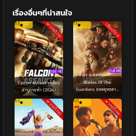
เรื่องอื่นๆที่น่าสนใจ
6.5
7.1
พากย์ไทย
เสียงโรง
Full HD
Full HD
Blades Of The
Falcon Assault เหยี่ยว
Guardians ยอดยุทธดาบ
ล่าบุกระห่ำ (2026)
ไร้พ่าย (2026)
6.5
6.0
พากย์ไทย
พากย์ไทย