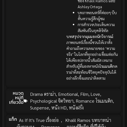
ของ Khalil Ramos และ
Ashley Ortega
บทภาพยนตร์ที่ค่อยๆ บีบ
คั้นความรู้สึกผู้ชม
การสำรวจประเด็นความ
สัมพันธ์ในยุคดิจิทัล
บทสรุปจากมุมมองนักวิจารณ์:
ภาพยนตร์เรื่องนี้ชวนให้เราตั้ง
คำถามถึงความหมายของ ‘ความ
จริง’ ในโลกที่ทุกอย่างเชื่อมต่อกัน
ได้เพียงปลายนิ้วสัมผัส เหมาะ
สำหรับผู้ที่มองหาหนัง
โรแมนติก
ด
ราม่าที่สะท้อนชีวิตยุคปัจจุบันได้
อย่างลึกซึ้งและน่าติดตาม
หมวด
Drama ดราม่า
,
Emotional
,
Film
,
Love
,
หมู่ที่
Psychological จิตวิทยา
,
Romance โรแมนติก
,
เกี่ยวข้อ
Suspense
,
หนัง HD
,
หนังฝรั่ง
แท็ก
As If It's True เรื่องย่อ
,
Khalil Ramos บทบาทน่า
จับตามอง
,
Romance
,
ความรู้สึกดีๆ ที่มีให้กัน
,