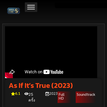
As If It’s True (2023)
6.1
2023
Full
Soundtrack
25
HD
ครั้ง