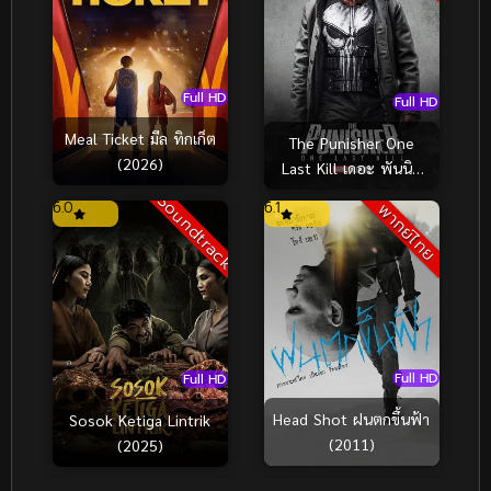
Full HD
Full HD
Meal Ticket มีล ทิกเก็ต
The Punisher One
(2026)
Last Kill เดอะ พันนิช
เชอร์ ฆ่าทิ้งทวน (2026)
Soundtrack
6.0
6.1
พากย์ไทย
Full HD
Full HD
Head Shot ฝนตกขึ้นฟ้า
Sosok Ketiga Lintrik
(2011)
(2025)