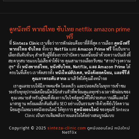
Cult Film
(4)
2000
1999
1998
1997
Culture
(4)
1991
1988
ดูหนังฟรี พากย์ไทย ซับไทย netflix amazon prime
Dance เต้น
(6)
1983
ฟรี
1982
ที่
Sinteza Clinic
เราเชื่อว่าการพักผ่อนคือยาที่ดีที่สุด การเลือก
ดูหนังฟรี
Detective สืบสวน
(18)
1971
1962
พากย์ไทย ซับไทย
ทั้งจาก
Netflix
และ
Amazon Prime ฟรี
จึงเป็นทาง
เลือกอันดับต้นๆ สำหรับผู้ที่ต้องการบำบัดความเหนื่อยล้าด้วยความบันเทิงที่
Disaster
(9)
สะดวกสบายแบบไม่เสียค่าใช้จ่าย คุณสามารถเลือกรับชม “สารบำรุงความ
สุข” ทั้ง
หนังพากย์ไทย, หนังซับไทย, Netflix, และ Amazon Prime
ได้
ครบในที่เดียว เราคัดสรรทั้ง
หนังใหม่อัปเดต, หนังดังยอดนิยม, และซีรีส์
Disney+
(8)
คุณภาพระดับสากล
มาเสิร์ฟให้คุณถึงหน้าจอ
เราดูแลระบบให้มีภาพคมชัด โหลดเร็ว และปลอดภัยในทุกการเข้าชม
Documentary สารคดี
(12)
รองรับทุกอุปกรณ์เสมือนมีคลินิกส่วนตัวที่พร้อมดูแลทุกช่วงเวลาพักผ่อนของ
คุณ เหมาะสำหรับผู้ชมที่ต้องการเว็บไซต์ดูหนังที่ให้ประสบการณ์ดีและได้
Documentary สารคดี
(3)
มาตรฐาน พร้อมผลักดันอันดับ SEO อย่างเป็นธรรมชาติด้วยคีย์เวิร์ดความ
นิยมสูงในหมวดหนังออนไลน์ ให้ทุกการ
ดูหนังออนไลน์
ของคุณที่ Sinteza
Clinic เป็นการเติมพลังกายและใจได้อย่างสมบูรณ์แบบ
Drama ดราม่า
(278)
Copyright © 2025
sinteza-clinic.com
ดูหนังออนไลน์ หนังใหม่
Drama ดราม่า
(29)
Netflix