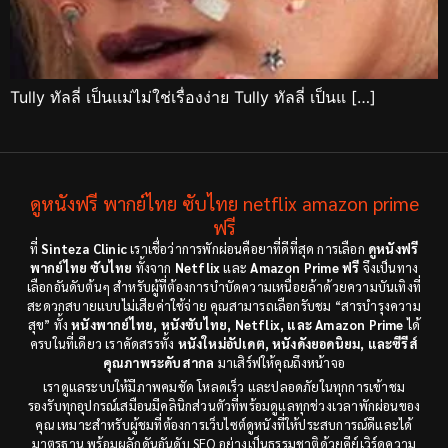
Tully ทัลลี่ เป็นแม่ไม่ใช่เรื่องง่าย Tully ทัลลี่ เป็นแ […]
ดูหนังฟรี พากย์ไทย ซับไทย netflix amazon prime
ฟรี
ที่
Sinteza Clinic
เราเชื่อว่าการพักผ่อนคือยาที่ดีที่สุด การเลือก
ดูหนังฟรี
พากย์ไทย ซับไทย
ทั้งจาก
Netflix
และ
Amazon Prime ฟรี
จึงเป็นทาง
เลือกอันดับต้นๆ สำหรับผู้ที่ต้องการบำบัดความเหนื่อยล้าด้วยความบันเทิงที่
สะดวกสบายแบบไม่เสียค่าใช้จ่าย คุณสามารถเลือกรับชม “สารบำรุงความ
สุข” ทั้ง
หนังพากย์ไทย, หนังซับไทย, Netflix, และ Amazon Prime
ได้
ครบในที่เดียว เราคัดสรรทั้ง
หนังใหม่อัปเดต, หนังดังยอดนิยม, และซีรีส์
คุณภาพระดับสากล
มาเสิร์ฟให้คุณถึงหน้าจอ
เราดูแลระบบให้มีภาพคมชัด โหลดเร็ว และปลอดภัยในทุกการเข้าชม
รองรับทุกอุปกรณ์เสมือนมีคลินิกส่วนตัวที่พร้อมดูแลทุกช่วงเวลาพักผ่อนของ
คุณ เหมาะสำหรับผู้ชมที่ต้องการเว็บไซต์ดูหนังที่ให้ประสบการณ์ดีและได้
มาตรฐาน พร้อมผลักดันอันดับ SEO อย่างเป็นธรรมชาติด้วยคีย์เวิร์ดความ