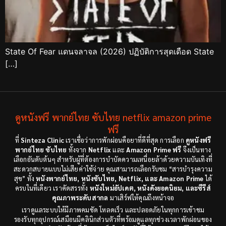
State Of Fear แดนจลาจล (2026) ปฏิบัติการสุดเดือด State
[…]
ดูหนังฟรี พากย์ไทย ซับไทย netflix amazon prime
ฟรี
ที่
Sinteza Clinic
เราเชื่อว่าการพักผ่อนคือยาที่ดีที่สุด การเลือก
ดูหนังฟรี
พากย์ไทย ซับไทย
ทั้งจาก
Netflix
และ
Amazon Prime ฟรี
จึงเป็นทาง
เลือกอันดับต้นๆ สำหรับผู้ที่ต้องการบำบัดความเหนื่อยล้าด้วยความบันเทิงที่
สะดวกสบายแบบไม่เสียค่าใช้จ่าย คุณสามารถเลือกรับชม “สารบำรุงความ
สุข” ทั้ง
หนังพากย์ไทย, หนังซับไทย, Netflix, และ Amazon Prime
ได้
ครบในที่เดียว เราคัดสรรทั้ง
หนังใหม่อัปเดต, หนังดังยอดนิยม, และซีรีส์
คุณภาพระดับสากล
มาเสิร์ฟให้คุณถึงหน้าจอ
เราดูแลระบบให้มีภาพคมชัด โหลดเร็ว และปลอดภัยในทุกการเข้าชม
รองรับทุกอุปกรณ์เสมือนมีคลินิกส่วนตัวที่พร้อมดูแลทุกช่วงเวลาพักผ่อนของ