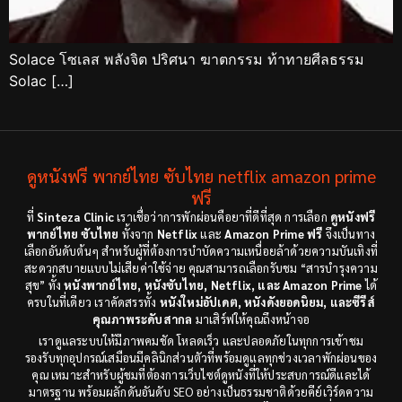
Solace โซเลส พลังจิต ปริศนา ฆาตกรรม ท้าทายศีลธรรม
Solac […]
ดูหนังฟรี พากย์ไทย ซับไทย netflix amazon prime
ฟรี
ที่
Sinteza Clinic
เราเชื่อว่าการพักผ่อนคือยาที่ดีที่สุด การเลือก
ดูหนังฟรี
พากย์ไทย ซับไทย
ทั้งจาก
Netflix
และ
Amazon Prime ฟรี
จึงเป็นทาง
เลือกอันดับต้นๆ สำหรับผู้ที่ต้องการบำบัดความเหนื่อยล้าด้วยความบันเทิงที่
สะดวกสบายแบบไม่เสียค่าใช้จ่าย คุณสามารถเลือกรับชม “สารบำรุงความ
สุข” ทั้ง
หนังพากย์ไทย, หนังซับไทย, Netflix, และ Amazon Prime
ได้
ครบในที่เดียว เราคัดสรรทั้ง
หนังใหม่อัปเดต, หนังดังยอดนิยม, และซีรีส์
คุณภาพระดับสากล
มาเสิร์ฟให้คุณถึงหน้าจอ
เราดูแลระบบให้มีภาพคมชัด โหลดเร็ว และปลอดภัยในทุกการเข้าชม
รองรับทุกอุปกรณ์เสมือนมีคลินิกส่วนตัวที่พร้อมดูแลทุกช่วงเวลาพักผ่อนของ
คุณ เหมาะสำหรับผู้ชมที่ต้องการเว็บไซต์ดูหนังที่ให้ประสบการณ์ดีและได้
มาตรฐาน พร้อมผลักดันอันดับ SEO อย่างเป็นธรรมชาติด้วยคีย์เวิร์ดความ