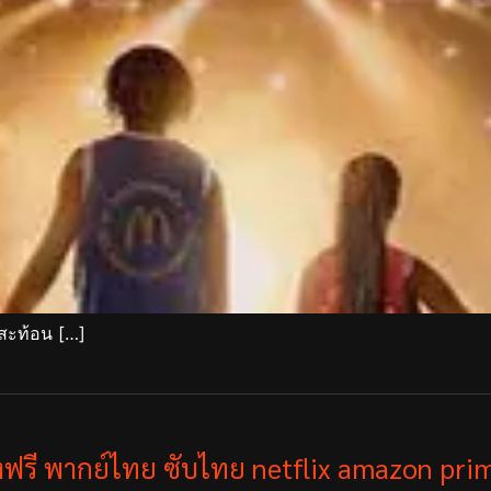
่สะท้อน […]
ังฟรี พากย์ไทย ซับไทย netflix amazon prim