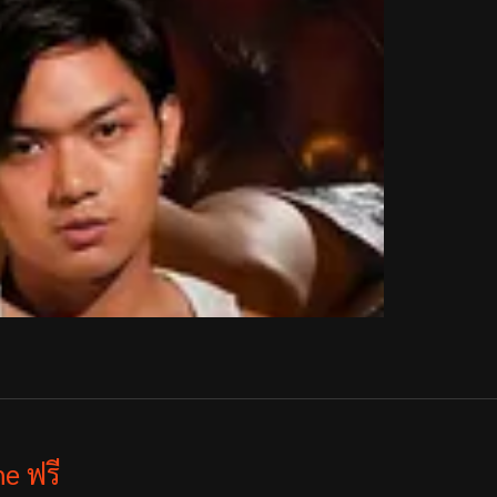
e ฟรี