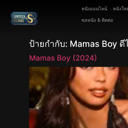
หนังออนไลน์
หนังให
ขอหนัง & ติดต่อ
ป้ายกำกับ:
Mamas Boy ดี
Mamas Boy (2024)