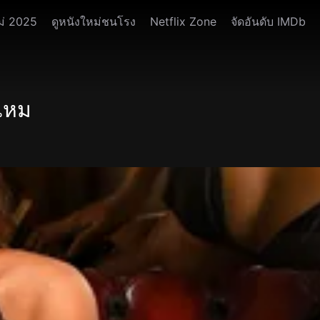
ม่ 2025
ดูหนังใหม่ชนโรง
Netflix Zone
จัดอันดับ IMDb
ไหม