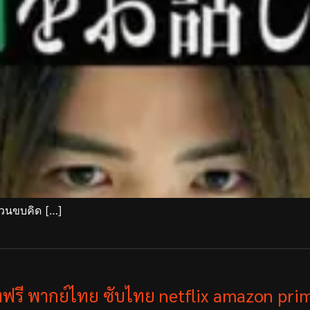
ชวนขบคิด […]
ังฟรี พากย์ไทย ซับไทย netflix amazon prim