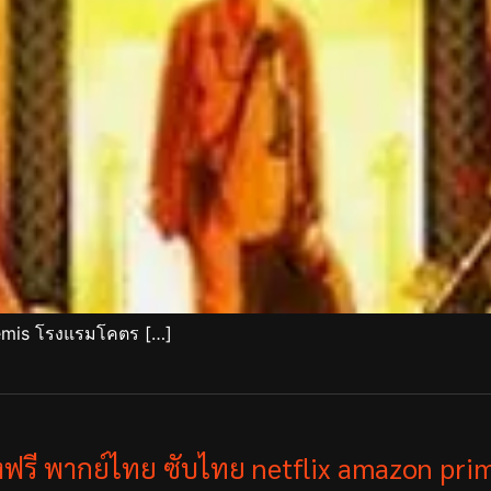
emis โรงแรมโคตร […]
ังฟรี พากย์ไทย ซับไทย netflix amazon prim