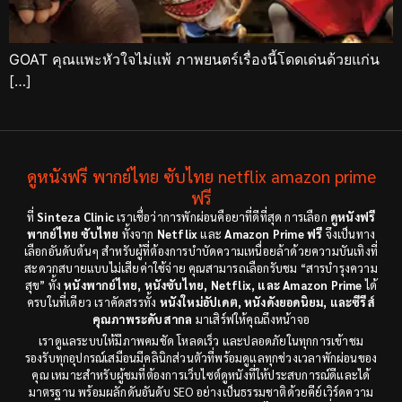
GOAT คุณแพะหัวใจไม่แพ้ ภาพยนตร์เรื่องนี้โดดเด่นด้วยแก่น
[…]
ดูหนังฟรี พากย์ไทย ซับไทย netflix amazon prime
ฟรี
ที่
Sinteza Clinic
เราเชื่อว่าการพักผ่อนคือยาที่ดีที่สุด การเลือก
ดูหนังฟรี
พากย์ไทย ซับไทย
ทั้งจาก
Netflix
และ
Amazon Prime ฟรี
จึงเป็นทาง
เลือกอันดับต้นๆ สำหรับผู้ที่ต้องการบำบัดความเหนื่อยล้าด้วยความบันเทิงที่
สะดวกสบายแบบไม่เสียค่าใช้จ่าย คุณสามารถเลือกรับชม “สารบำรุงความ
สุข” ทั้ง
หนังพากย์ไทย, หนังซับไทย, Netflix, และ Amazon Prime
ได้
ครบในที่เดียว เราคัดสรรทั้ง
หนังใหม่อัปเดต, หนังดังยอดนิยม, และซีรีส์
คุณภาพระดับสากล
มาเสิร์ฟให้คุณถึงหน้าจอ
เราดูแลระบบให้มีภาพคมชัด โหลดเร็ว และปลอดภัยในทุกการเข้าชม
รองรับทุกอุปกรณ์เสมือนมีคลินิกส่วนตัวที่พร้อมดูแลทุกช่วงเวลาพักผ่อนของ
คุณ เหมาะสำหรับผู้ชมที่ต้องการเว็บไซต์ดูหนังที่ให้ประสบการณ์ดีและได้
มาตรฐาน พร้อมผลักดันอันดับ SEO อย่างเป็นธรรมชาติด้วยคีย์เวิร์ดความ