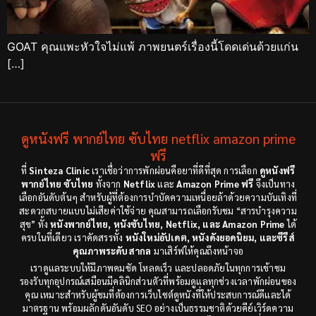
GOAT คุณแพะหัวใจไม่แพ้ ภาพยนตร์เรื่องนี้โดดเด่นด้วยแก่น
[…]
ดูหนังฟรี พากย์ไทย ซับไทย netflix amazon prime
ฟรี
ที่
Sinteza Clinic
เราเชื่อว่าการพักผ่อนคือยาที่ดีที่สุด การเลือก
ดูหนังฟรี
พากย์ไทย ซับไทย
ทั้งจาก
Netflix
และ
Amazon Prime ฟรี
จึงเป็นทาง
เลือกอันดับต้นๆ สำหรับผู้ที่ต้องการบำบัดความเหนื่อยล้าด้วยความบันเทิงที่
สะดวกสบายแบบไม่เสียค่าใช้จ่าย คุณสามารถเลือกรับชม “สารบำรุงความ
สุข” ทั้ง
หนังพากย์ไทย, หนังซับไทย, Netflix, และ Amazon Prime
ได้
ครบในที่เดียว เราคัดสรรทั้ง
หนังใหม่อัปเดต, หนังดังยอดนิยม, และซีรีส์
คุณภาพระดับสากล
มาเสิร์ฟให้คุณถึงหน้าจอ
เราดูแลระบบให้มีภาพคมชัด โหลดเร็ว และปลอดภัยในทุกการเข้าชม
รองรับทุกอุปกรณ์เสมือนมีคลินิกส่วนตัวที่พร้อมดูแลทุกช่วงเวลาพักผ่อนของ
คุณ เหมาะสำหรับผู้ชมที่ต้องการเว็บไซต์ดูหนังที่ให้ประสบการณ์ดีและได้
มาตรฐาน พร้อมผลักดันอันดับ SEO อย่างเป็นธรรมชาติด้วยคีย์เวิร์ดความ