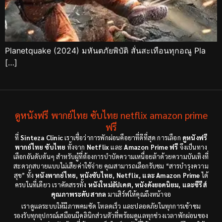
Planetquake (2024) มหันตภัยพิบัติ สั่นสะเทือนทุกอณู Pla
[…]
ดูหนังฟรี พากย์ไทย ซับไทย netflix amazon prime
ฟรี
ที่
Sinteza Clinic
เราเชื่อว่าการพักผ่อนคือยาที่ดีที่สุด การเลือก
ดูหนังฟรี
พากย์ไทย ซับไทย
ทั้งจาก
Netflix
และ
Amazon Prime ฟรี
จึงเป็นทาง
เลือกอันดับต้นๆ สำหรับผู้ที่ต้องการบำบัดความเหนื่อยล้าด้วยความบันเทิงที่
สะดวกสบายแบบไม่เสียค่าใช้จ่าย คุณสามารถเลือกรับชม “สารบำรุงความ
สุข” ทั้ง
หนังพากย์ไทย, หนังซับไทย, Netflix, และ Amazon Prime
ได้
ครบในที่เดียว เราคัดสรรทั้ง
หนังใหม่อัปเดต, หนังดังยอดนิยม, และซีรีส์
คุณภาพระดับสากล
มาเสิร์ฟให้คุณถึงหน้าจอ
เราดูแลระบบให้มีภาพคมชัด โหลดเร็ว และปลอดภัยในทุกการเข้าชม
รองรับทุกอุปกรณ์เสมือนมีคลินิกส่วนตัวที่พร้อมดูแลทุกช่วงเวลาพักผ่อนของ