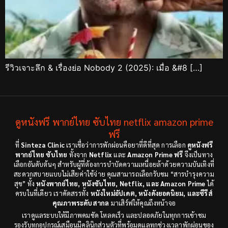
รีวิวเจาะลึก & เรื่องย่อ Nobody 2 (2025): เมื่อ &#8 […]
ดูหนังฟรี พากย์ไทย ซับไทย netflix amazon prime
ฟรี
ที่
Sinteza Clinic
เราเชื่อว่าการพักผ่อนคือยาที่ดีที่สุด การเลือก
ดูหนังฟรี
พากย์ไทย ซับไทย
ทั้งจาก
Netflix
และ
Amazon Prime ฟรี
จึงเป็นทาง
เลือกอันดับต้นๆ สำหรับผู้ที่ต้องการบำบัดความเหนื่อยล้าด้วยความบันเทิงที่
สะดวกสบายแบบไม่เสียค่าใช้จ่าย คุณสามารถเลือกรับชม “สารบำรุงความ
สุข” ทั้ง
หนังพากย์ไทย, หนังซับไทย, Netflix, และ Amazon Prime
ได้
ครบในที่เดียว เราคัดสรรทั้ง
หนังใหม่อัปเดต, หนังดังยอดนิยม, และซีรีส์
คุณภาพระดับสากล
มาเสิร์ฟให้คุณถึงหน้าจอ
เราดูแลระบบให้มีภาพคมชัด โหลดเร็ว และปลอดภัยในทุกการเข้าชม
รองรับทุกอุปกรณ์เสมือนมีคลินิกส่วนตัวที่พร้อมดูแลทุกช่วงเวลาพักผ่อนของ