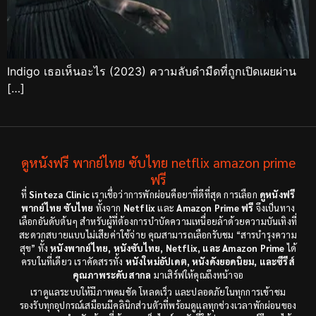
Indigo เธอเห็นอะไร (2023) ความลับดำมืดที่ถูกเปิดเผยผ่าน
[…]
ดูหนังฟรี พากย์ไทย ซับไทย netflix amazon prime
ฟรี
ที่
Sinteza Clinic
เราเชื่อว่าการพักผ่อนคือยาที่ดีที่สุด การเลือก
ดูหนังฟรี
พากย์ไทย ซับไทย
ทั้งจาก
Netflix
และ
Amazon Prime ฟรี
จึงเป็นทาง
เลือกอันดับต้นๆ สำหรับผู้ที่ต้องการบำบัดความเหนื่อยล้าด้วยความบันเทิงที่
สะดวกสบายแบบไม่เสียค่าใช้จ่าย คุณสามารถเลือกรับชม “สารบำรุงความ
สุข” ทั้ง
หนังพากย์ไทย, หนังซับไทย, Netflix, และ Amazon Prime
ได้
ครบในที่เดียว เราคัดสรรทั้ง
หนังใหม่อัปเดต, หนังดังยอดนิยม, และซีรีส์
คุณภาพระดับสากล
มาเสิร์ฟให้คุณถึงหน้าจอ
เราดูแลระบบให้มีภาพคมชัด โหลดเร็ว และปลอดภัยในทุกการเข้าชม
รองรับทุกอุปกรณ์เสมือนมีคลินิกส่วนตัวที่พร้อมดูแลทุกช่วงเวลาพักผ่อนของ