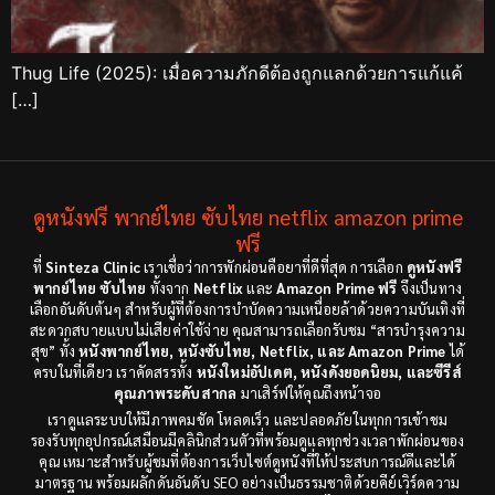
Thug Life (2025): เมื่อความภักดีต้องถูกแลกด้วยการแก้แค้
[…]
ดูหนังฟรี พากย์ไทย ซับไทย netflix amazon prime
ฟรี
ที่
Sinteza Clinic
เราเชื่อว่าการพักผ่อนคือยาที่ดีที่สุด การเลือก
ดูหนังฟรี
พากย์ไทย ซับไทย
ทั้งจาก
Netflix
และ
Amazon Prime ฟรี
จึงเป็นทาง
เลือกอันดับต้นๆ สำหรับผู้ที่ต้องการบำบัดความเหนื่อยล้าด้วยความบันเทิงที่
สะดวกสบายแบบไม่เสียค่าใช้จ่าย คุณสามารถเลือกรับชม “สารบำรุงความ
สุข” ทั้ง
หนังพากย์ไทย, หนังซับไทย, Netflix, และ Amazon Prime
ได้
ครบในที่เดียว เราคัดสรรทั้ง
หนังใหม่อัปเดต, หนังดังยอดนิยม, และซีรีส์
คุณภาพระดับสากล
มาเสิร์ฟให้คุณถึงหน้าจอ
เราดูแลระบบให้มีภาพคมชัด โหลดเร็ว และปลอดภัยในทุกการเข้าชม
รองรับทุกอุปกรณ์เสมือนมีคลินิกส่วนตัวที่พร้อมดูแลทุกช่วงเวลาพักผ่อนของ
คุณ เหมาะสำหรับผู้ชมที่ต้องการเว็บไซต์ดูหนังที่ให้ประสบการณ์ดีและได้
มาตรฐาน พร้อมผลักดันอันดับ SEO อย่างเป็นธรรมชาติด้วยคีย์เวิร์ดความ