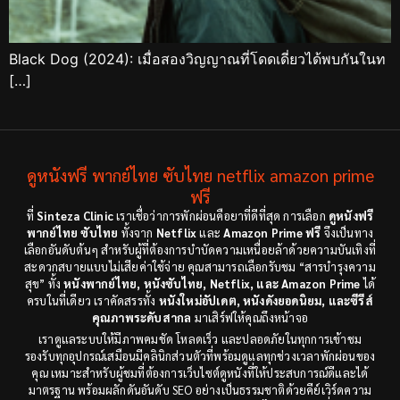
Black Dog (2024): เมื่อสองวิญญาณที่โดดเดี่ยวได้พบกันในท
[…]
ดูหนังฟรี พากย์ไทย ซับไทย netflix amazon prime
ฟรี
ที่
Sinteza Clinic
เราเชื่อว่าการพักผ่อนคือยาที่ดีที่สุด การเลือก
ดูหนังฟรี
พากย์ไทย ซับไทย
ทั้งจาก
Netflix
และ
Amazon Prime ฟรี
จึงเป็นทาง
เลือกอันดับต้นๆ สำหรับผู้ที่ต้องการบำบัดความเหนื่อยล้าด้วยความบันเทิงที่
สะดวกสบายแบบไม่เสียค่าใช้จ่าย คุณสามารถเลือกรับชม “สารบำรุงความ
สุข” ทั้ง
หนังพากย์ไทย, หนังซับไทย, Netflix, และ Amazon Prime
ได้
ครบในที่เดียว เราคัดสรรทั้ง
หนังใหม่อัปเดต, หนังดังยอดนิยม, และซีรีส์
คุณภาพระดับสากล
มาเสิร์ฟให้คุณถึงหน้าจอ
เราดูแลระบบให้มีภาพคมชัด โหลดเร็ว และปลอดภัยในทุกการเข้าชม
รองรับทุกอุปกรณ์เสมือนมีคลินิกส่วนตัวที่พร้อมดูแลทุกช่วงเวลาพักผ่อนของ
คุณ เหมาะสำหรับผู้ชมที่ต้องการเว็บไซต์ดูหนังที่ให้ประสบการณ์ดีและได้
มาตรฐาน พร้อมผลักดันอันดับ SEO อย่างเป็นธรรมชาติด้วยคีย์เวิร์ดความ