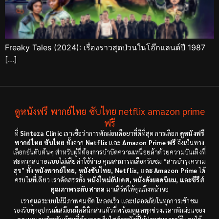
Freaky Tales (2024): เรื่องราวสุดป่วนในโอ๊กแลนด์ปี 1987
[…]
ดูหนังฟรี พากย์ไทย ซับไทย netflix amazon prime
ฟรี
ที่
Sinteza Clinic
เราเชื่อว่าการพักผ่อนคือยาที่ดีที่สุด การเลือก
ดูหนังฟรี
พากย์ไทย ซับไทย
ทั้งจาก
Netflix
และ
Amazon Prime ฟรี
จึงเป็นทาง
เลือกอันดับต้นๆ สำหรับผู้ที่ต้องการบำบัดความเหนื่อยล้าด้วยความบันเทิงที่
สะดวกสบายแบบไม่เสียค่าใช้จ่าย คุณสามารถเลือกรับชม “สารบำรุงความ
สุข” ทั้ง
หนังพากย์ไทย, หนังซับไทย, Netflix, และ Amazon Prime
ได้
ครบในที่เดียว เราคัดสรรทั้ง
หนังใหม่อัปเดต, หนังดังยอดนิยม, และซีรีส์
คุณภาพระดับสากล
มาเสิร์ฟให้คุณถึงหน้าจอ
เราดูแลระบบให้มีภาพคมชัด โหลดเร็ว และปลอดภัยในทุกการเข้าชม
รองรับทุกอุปกรณ์เสมือนมีคลินิกส่วนตัวที่พร้อมดูแลทุกช่วงเวลาพักผ่อนของ