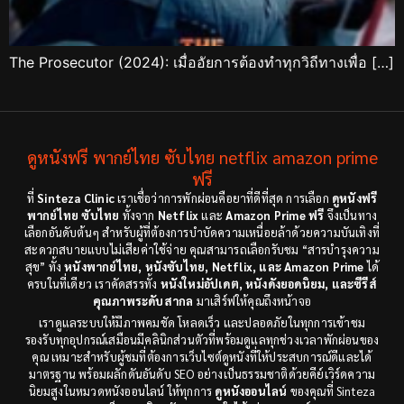
The Prosecutor (2024): เมื่ออัยการต้องทำทุกวิถีทางเพื่อ […]
ดูหนังฟรี พากย์ไทย ซับไทย netflix amazon prime
ฟรี
ที่
Sinteza Clinic
เราเชื่อว่าการพักผ่อนคือยาที่ดีที่สุด การเลือก
ดูหนังฟรี
พากย์ไทย ซับไทย
ทั้งจาก
Netflix
และ
Amazon Prime ฟรี
จึงเป็นทาง
เลือกอันดับต้นๆ สำหรับผู้ที่ต้องการบำบัดความเหนื่อยล้าด้วยความบันเทิงที่
สะดวกสบายแบบไม่เสียค่าใช้จ่าย คุณสามารถเลือกรับชม “สารบำรุงความ
สุข” ทั้ง
หนังพากย์ไทย, หนังซับไทย, Netflix, และ Amazon Prime
ได้
ครบในที่เดียว เราคัดสรรทั้ง
หนังใหม่อัปเดต, หนังดังยอดนิยม, และซีรีส์
คุณภาพระดับสากล
มาเสิร์ฟให้คุณถึงหน้าจอ
เราดูแลระบบให้มีภาพคมชัด โหลดเร็ว และปลอดภัยในทุกการเข้าชม
รองรับทุกอุปกรณ์เสมือนมีคลินิกส่วนตัวที่พร้อมดูแลทุกช่วงเวลาพักผ่อนของ
คุณ เหมาะสำหรับผู้ชมที่ต้องการเว็บไซต์ดูหนังที่ให้ประสบการณ์ดีและได้
มาตรฐาน พร้อมผลักดันอันดับ SEO อย่างเป็นธรรมชาติด้วยคีย์เวิร์ดความ
นิยมสูงในหมวดหนังออนไลน์ ให้ทุกการ
ดูหนังออนไลน์
ของคุณที่ Sinteza