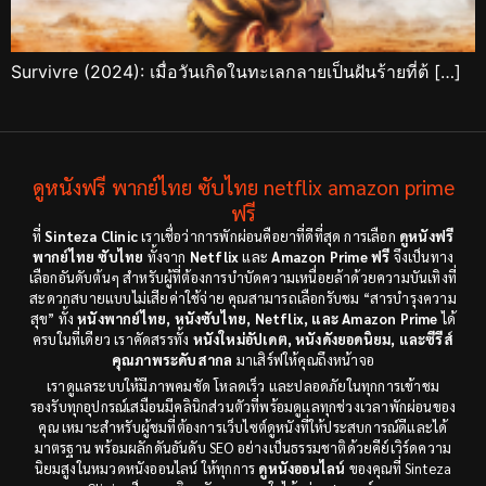
Survivre (2024): เมื่อวันเกิดในทะเลกลายเป็นฝันร้ายที่ต้ […]
ดูหนังฟรี พากย์ไทย ซับไทย netflix amazon prime
ฟรี
ที่
Sinteza Clinic
เราเชื่อว่าการพักผ่อนคือยาที่ดีที่สุด การเลือก
ดูหนังฟรี
พากย์ไทย ซับไทย
ทั้งจาก
Netflix
และ
Amazon Prime ฟรี
จึงเป็นทาง
เลือกอันดับต้นๆ สำหรับผู้ที่ต้องการบำบัดความเหนื่อยล้าด้วยความบันเทิงที่
สะดวกสบายแบบไม่เสียค่าใช้จ่าย คุณสามารถเลือกรับชม “สารบำรุงความ
สุข” ทั้ง
หนังพากย์ไทย, หนังซับไทย, Netflix, และ Amazon Prime
ได้
ครบในที่เดียว เราคัดสรรทั้ง
หนังใหม่อัปเดต, หนังดังยอดนิยม, และซีรีส์
คุณภาพระดับสากล
มาเสิร์ฟให้คุณถึงหน้าจอ
เราดูแลระบบให้มีภาพคมชัด โหลดเร็ว และปลอดภัยในทุกการเข้าชม
รองรับทุกอุปกรณ์เสมือนมีคลินิกส่วนตัวที่พร้อมดูแลทุกช่วงเวลาพักผ่อนของ
คุณ เหมาะสำหรับผู้ชมที่ต้องการเว็บไซต์ดูหนังที่ให้ประสบการณ์ดีและได้
มาตรฐาน พร้อมผลักดันอันดับ SEO อย่างเป็นธรรมชาติด้วยคีย์เวิร์ดความ
นิยมสูงในหมวดหนังออนไลน์ ให้ทุกการ
ดูหนังออนไลน์
ของคุณที่ Sinteza