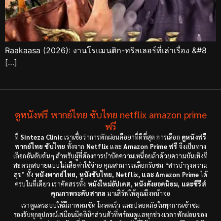
Raakaasa (2026): งานโรแมนติก-ทริลเลอร์ที่เล่าเรื่อง &#8
[…]
ดูหนังฟรี พากย์ไทย ซับไทย netflix amazon prime
ฟรี
ที่
Sinteza Clinic
เราเชื่อว่าการพักผ่อนคือยาที่ดีที่สุด การเลือก
ดูหนังฟรี
พากย์ไทย ซับไทย
ทั้งจาก
Netflix
และ
Amazon Prime ฟรี
จึงเป็นทาง
เลือกอันดับต้นๆ สำหรับผู้ที่ต้องการบำบัดความเหนื่อยล้าด้วยความบันเทิงที่
สะดวกสบายแบบไม่เสียค่าใช้จ่าย คุณสามารถเลือกรับชม “สารบำรุงความ
สุข” ทั้ง
หนังพากย์ไทย, หนังซับไทย, Netflix, และ Amazon Prime
ได้
ครบในที่เดียว เราคัดสรรทั้ง
หนังใหม่อัปเดต, หนังดังยอดนิยม, และซีรีส์
คุณภาพระดับสากล
มาเสิร์ฟให้คุณถึงหน้าจอ
เราดูแลระบบให้มีภาพคมชัด โหลดเร็ว และปลอดภัยในทุกการเข้าชม
รองรับทุกอุปกรณ์เสมือนมีคลินิกส่วนตัวที่พร้อมดูแลทุกช่วงเวลาพักผ่อนของ