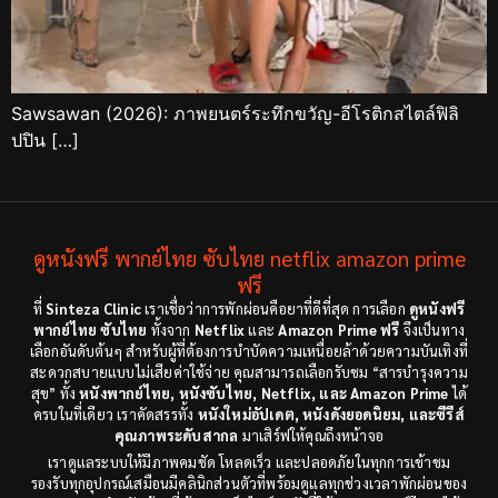
Sawsawan (2026): ภาพยนตร์ระทึกขวัญ-อีโรติกสไตล์ฟิลิ
ปปิน […]
ดูหนังฟรี พากย์ไทย ซับไทย netflix amazon prime
ฟรี
ที่
Sinteza Clinic
เราเชื่อว่าการพักผ่อนคือยาที่ดีที่สุด การเลือก
ดูหนังฟรี
พากย์ไทย ซับไทย
ทั้งจาก
Netflix
และ
Amazon Prime ฟรี
จึงเป็นทาง
เลือกอันดับต้นๆ สำหรับผู้ที่ต้องการบำบัดความเหนื่อยล้าด้วยความบันเทิงที่
สะดวกสบายแบบไม่เสียค่าใช้จ่าย คุณสามารถเลือกรับชม “สารบำรุงความ
สุข” ทั้ง
หนังพากย์ไทย, หนังซับไทย, Netflix, และ Amazon Prime
ได้
ครบในที่เดียว เราคัดสรรทั้ง
หนังใหม่อัปเดต, หนังดังยอดนิยม, และซีรีส์
คุณภาพระดับสากล
มาเสิร์ฟให้คุณถึงหน้าจอ
เราดูแลระบบให้มีภาพคมชัด โหลดเร็ว และปลอดภัยในทุกการเข้าชม
รองรับทุกอุปกรณ์เสมือนมีคลินิกส่วนตัวที่พร้อมดูแลทุกช่วงเวลาพักผ่อนของ