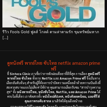
รีวิว Fools Gold ฟูลส์ โกลด์ ตามล่าตามรัก ขุมทรัพย์มหาภ
[…]
ดูหนังฟรี พากย์ไทย ซับไทย netflix amazon prime
ฟรี
ที่
Sinteza Clinic
เราเชื่อว่าการพักผ่อนคือยาที่ดีที่สุด การเลือก
ดูหนังฟรี
พากย์ไทย ซับไทย
ทั้งจาก
Netflix
และ
Amazon Prime ฟรี
จึงเป็นทาง
เลือกอันดับต้นๆ สำหรับผู้ที่ต้องการบำบัดความเหนื่อยล้าด้วยความบันเทิงที่
สะดวกสบายแบบไม่เสียค่าใช้จ่าย คุณสามารถเลือกรับชม “สารบำรุงความ
สุข” ทั้ง
หนังพากย์ไทย, หนังซับไทย, Netflix, และ Amazon Prime
ได้
ครบในที่เดียว เราคัดสรรทั้ง
หนังใหม่อัปเดต, หนังดังยอดนิยม, และซีรีส์
คุณภาพระดับสากล
มาเสิร์ฟให้คุณถึงหน้าจอ
เราดูแลระบบให้มีภาพคมชัด โหลดเร็ว และปลอดภัยในทุกการเข้าชม