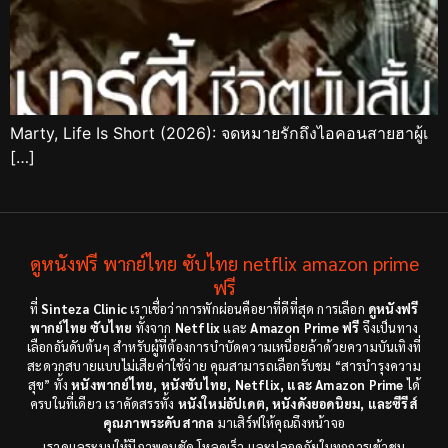
Marty, Life Is Short (2026): จดหมายรักถึงไอคอนสายฮาผู้เ
[…]
ดูหนังฟรี พากย์ไทย ซับไทย netflix amazon prime
ฟรี
ที่
Sinteza Clinic
เราเชื่อว่าการพักผ่อนคือยาที่ดีที่สุด การเลือก
ดูหนังฟรี
พากย์ไทย ซับไทย
ทั้งจาก
Netflix
และ
Amazon Prime ฟรี
จึงเป็นทาง
เลือกอันดับต้นๆ สำหรับผู้ที่ต้องการบำบัดความเหนื่อยล้าด้วยความบันเทิงที่
สะดวกสบายแบบไม่เสียค่าใช้จ่าย คุณสามารถเลือกรับชม “สารบำรุงความ
สุข” ทั้ง
หนังพากย์ไทย, หนังซับไทย, Netflix, และ Amazon Prime
ได้
ครบในที่เดียว เราคัดสรรทั้ง
หนังใหม่อัปเดต, หนังดังยอดนิยม, และซีรีส์
คุณภาพระดับสากล
มาเสิร์ฟให้คุณถึงหน้าจอ
เราดูแลระบบให้มีภาพคมชัด โหลดเร็ว และปลอดภัยในทุกการเข้าชม