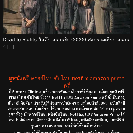
Dead to Rights บันทึก หนานจิง (2025) สงครามเลือด หนาน
จิ […]
ดูหนังฟรี พากย์ไทย ซับไทย netflix amazon prime
ฟรี
ที่
Sinteza Clinic
เราเชื่อว่าการพักผ่อนคือยาที่ดีที่สุด การเลือก
ดูหนังฟรี
พากย์ไทย ซับไทย
ทั้งจาก
Netflix
และ
Amazon Prime ฟรี
จึงเป็นทาง
เลือกอันดับต้นๆ สำหรับผู้ที่ต้องการบำบัดความเหนื่อยล้าด้วยความบันเทิงที่
สะดวกสบายแบบไม่เสียค่าใช้จ่าย คุณสามารถเลือกรับชม “สารบำรุงความ
สุข” ทั้ง
หนังพากย์ไทย, หนังซับไทย, Netflix, และ Amazon Prime
ได้
ครบในที่เดียว เราคัดสรรทั้ง
หนังใหม่อัปเดต, หนังดังยอดนิยม, และซีรีส์
คุณภาพระดับสากล
มาเสิร์ฟให้คุณถึงหน้าจอ
เราดูแลระบบให้มีภาพคมชัด โหลดเร็ว และปลอดภัยในทุกการเข้าชม